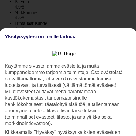
Palvelu
4.9/5
Nukkuminen
4.8/5
Hinta-laatusuhde
4.8/5
Yksityisyytesi on meille tärkeää
Hotelliesittely
4*
Paikallinen luokitus
WiFi
Käytämme sivustollamme evästeitä ja muita
kumppaneidemme tarjoamia toimintoja. Osa evästeistä
Aikuisten hotelli keskeisellä sijainnilla
on välttämättömiä, jotta verkkosivustomme toimisi
luotettavasti ja turvallisesti (välttämättömät evästeet).
Aikuisten hotelli Rhodes Horizon City sijaitsee keskeisellä paikalla
Muut evästeet auttavat meitä parantamaan
Rodoksen kaupungin keskustassa. Sijainti on optimaalinen lyhyen
käyttökokemustasi, tarjoamaan sinulle
kävelymatkan päässä Ellin rannasta sekä ostosmahdollisuuksista,
henkilökohtaisesti räätälöityä sisältöä ja tallentamaan
ravintoloista ja vanhastakaupungista. Hotelli toivottaa tervetulleiksi
anonyymejä tietoja tilastollisiin tarkoituksiin
yli 16-vuotiaat vieraat.
(toiminnalliset evästeet, tilastot ja analytiikka sekä
Rhodes Horizon City on keskikokoinen hotelli, jossa on 140
markkinointievästeet).
huonetta, pieni uima-allas puutarhassa, sauna, aamiaishuone ja baari.
Klikkaamalla "Hyväksy" hyväksyt kaikkien evästeiden