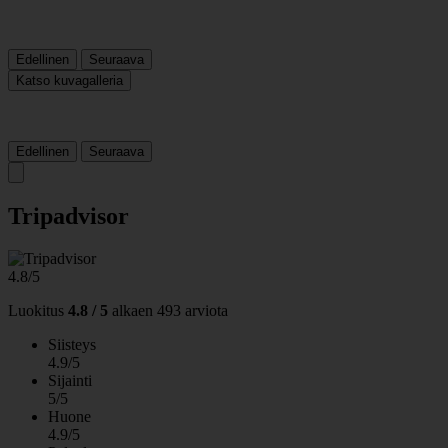
Edellinen
Seuraava
Katso kuvagalleria
Edellinen
Seuraava
Tripadvisor
4.8/5
Luokitus
4.8 / 5
alkaen
493 arviota
Siisteys
4.9/5
Sijainti
5/5
Huone
4.9/5