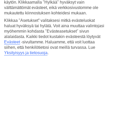
Huoneita merinäköalalla ja rajoitetulla
käytön. Klikkaamalla "Hylkää" hyväksyt vain
merinäköalalla
välttämättömät evästeet, eikä verkkosivustomme ole
mukautettu kiinnostuksen kohteidesi mukaan.
Hotellin ylimmistä kerroksista on kaunis näköala merelle ja
Klikkaa "Asetukset” valitaksesi mitkä evästeluokat
Mandrakin satamaan. Voit varata huoneen merinäköalalla tai
haluat hyväksyä tai hylätä. Voit aina muuttaa valintojasi
rajoitetulla merinäköalalla.
myöhemmin kohdasta "Evästeasetukset" sivun
Ulkoilmateatteri ja puisto
alalaidasta. Kaikki tiedot kustakin evästeestä löytyvät
Evästeet
-sivultamme.
Haluamme, että voit luottaa
Kun poistut vastaanottorakennuksesta, astut suoraan kaupungin
siihen, että henkilötietosi ovat meillä turvassa. Lue
vilskeeseen, ja lähellä on pieni puisto, pieniä kauppoja,
Yksityisyys ja tietosuoja
.
ulkoilmaelokuvateatteri ja paljon ravintoloita. Sijainti on sellaisessa
osassa kaupunkia, jossa on mukava vain kävellä ja nauttia
tunnelmasta täysin stressittömästi.
Lähellä rantaa ja vanhaa kaupunkia
Vain muutaman sadan metrin päässä, Rodoksen kauniin
kaupungintalon varrella, on paikka, jossa Rodoksen kolossi
aikoinaan vartioi Mandrakin sataman sisäänkäyntiä. Jos jatkat
hieman pidemmälle satamaa pitkin, saavut vanhankaupungin
porteille. Ja jos kävelet vielä kolmesataa metriä toiseen suuntaan
hotellin sisäänkäynnistä, tulet suositulle Ellin rannalle.