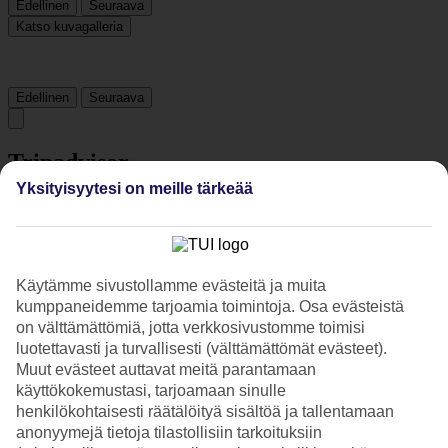
Edellinen
Seuraava
Katso kuvagalleria
Edellinen
Seuraava
Tripadvisor
Yksityisyytesi on meille tärkeää
4.3/5
Luokitus
4.3 / 5
alkaen
41 arviota
Käytämme sivustollamme evästeitä ja muita
Siisteys
kumppaneidemme tarjoamia toimintoja. Osa evästeistä
4.7/5
Sijainti
on välttämättömiä, jotta verkkosivustomme toimisi
4.6/5
luotettavasti ja turvallisesti (välttämättömät evästeet).
Huone
Muut evästeet auttavat meitä parantamaan
3.9/5
käyttökokemustasi, tarjoamaan sinulle
Palvelu
henkilökohtaisesti räätälöityä sisältöä ja tallentamaan
4.5/5
anonyymejä tietoja tilastollisiin tarkoituksiin
Nukkuminen