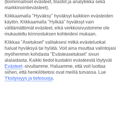
3.9/5
(toiminnalliset evästeet, tilastot ja analytiikka sekä
Hinta-laatusuhde
markkinointievästeet).
4.3/5
Klikkaamalla "Hyväksy" hyväksyt kaikkien evästeiden
käytön. Klikkaamalla "Hylkää" hyväksyt vain
Hotelliesittely
välttämättömät evästeet, eikä verkkosivustomme ole
mukautettu kiinnostuksen kohteidesi mukaan.
3*
Paikallinen luokitus
Klikkaa "Asetukset” valitaksesi mitkä evästeluokat
haluat hyväksyä tai hylätä. Voit aina muuttaa valintojasi
3 tähden hotelli Golden Sun kohteessa Kokkari on hotelli, jolla on
myöhemmin kohdasta "Evästeasetukset" sivun
baari, WiFi ja ravintola. Alueella on pysäköintimahdollisuus.
alalaidasta. Kaikki tiedot kustakin evästeestä löytyvät
Evästeet
-sivultamme.
Haluamme, että voit luottaa
Lyhyesti hotellista
siihen, että henkilötietosi ovat meillä turvassa. Lue
Rannalle
Yksityisyys ja tietosuoja
.
0 m
Ulkouima-allas
Kyllä
Ravintola/Baari
Kyllä/Kyllä
Matka lentokentältä
n. 40 min.
Keskilämpötila Kokkari