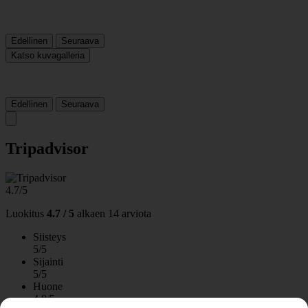
Edellinen
Seuraava
Katso kuvagalleria
Edellinen
Seuraava
Tripadvisor
4.7/5
Luokitus
4.7 / 5
alkaen
14 arviota
Siisteys
5/5
Sijainti
5/5
Huone
4.8/5