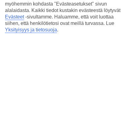
myöhemmin kohdasta "Evästeasetukset" sivun
Bussikuljetus keskustaan ja suosituille rannoille
alalaidasta. Kaikki tiedot kustakin evästeestä löytyvät
Evästeet
-sivultamme.
Haluamme, että voit luottaa
Kokkarin keskustaan ja sen ravintoloihin ja ostospaikkoihin pääset
siihen, että henkilötietosi ovat meillä turvassa. Lue
kätevästi hotellin järjestämällä maksuttomalla bussikuljetuksella.
Yksityisyys ja tietosuoja
.
Kalidon Panoramalta on myös kuljetus suosituille Lemonakian ja
Tsamadoun rannoille.
Huoneita : 33
Lyhyesti hotellista
Rannalle
700 m
Ulkouima-allas/Lastenallas
Kyllä/Kyllä
Keskustaan/Ostoksille
1.5 km/1.5 km
Ravintola/Baari
Ei/Kyllä
Matka lentokentältä
n. 40 min.
Keskilämpötila Kokkari