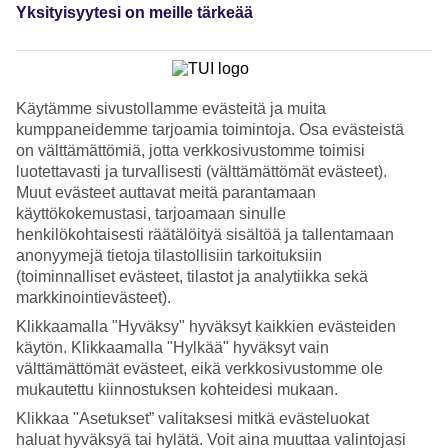
Palvelu
Yksityisyytesi on meille tärkeää
5/5
Nukkuminen
4.8/5
Hinta-laatusuhde
4.5/5
Käytämme sivustollamme evästeitä ja muita
kumppaneidemme tarjoamia toimintoja. Osa evästeistä
Hotelliesittely
on välttämättömiä, jotta verkkosivustomme toimisi
luotettavasti ja turvallisesti (välttämättömät evästeet).
WiFi
Muut evästeet auttavat meitä parantamaan
käyttökokemustasi, tarjoamaan sinulle
Idyllinen sijainti, bussikuljetus rannalle
henkilökohtaisesti räätälöityä sisältöä ja tallentamaan
anonyymejä tietoja tilastollisiin tarkoituksiin
Kalidon Panorama sijaitsee rauhallisella paikalla mäellä
Kokkarinlahden yläpuolella. Hotelli soveltuu sinulle, joka kaipaat
(toiminnalliset evästeet, tilastot ja analytiikka sekä
rauhallista lomailua. Voit varata joko yhden tai kahden hengen
markkinointievästeet).
hotellihuoneen, rajoitettu merinäköala on varattavissa lisämaksusta.
Klikkaamalla "Hyväksy" hyväksyt kaikkien evästeiden
Allasalueen aurinkoterassilta avautuu kaunis näköala merelle ja
käytön. Klikkaamalla "Hylkää" hyväksyt vain
Kokkarin ympäristöön. Hotellissa on snack-/allasbaari, oleskelutilat
välttämättömät evästeet, eikä verkkosivustomme ole
ja matkamuistomyymälä.
mukautettu kiinnostuksen kohteidesi mukaan.
Hotelli tavoittelee aikuismaista ilmapiiriä, mutta hotellissa voi
Klikkaa "Asetukset” valitaksesi mitkä evästeluokat
kuitenkin olla lapsia.
haluat hyväksyä tai hylätä. Voit aina muuttaa valintojasi