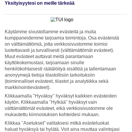
Palvelu
Yksityisyytesi on meille tärkeää
4.9/5
Nukkuminen
4.6/5
Hinta-laatusuhde
4.6/5
Käytämme sivustollamme evästeitä ja muita
kumppaneidemme tarjoamia toimintoja. Osa evästeistä
Hotelliesittely
on välttämättömiä, jotta verkkosivustomme toimisi
luotettavasti ja turvallisesti (välttämättömät evästeet).
4*
Muut evästeet auttavat meitä parantamaan
Paikallinen luokitus
käyttökokemustasi, tarjoamaan sinulle
WiFi
henkilökohtaisesti räätälöityä sisältöä ja tallentamaan
Tunnettu hotelli rannan äärellä
anonyymejä tietoja tilastollisiin tarkoituksiin
(toiminnalliset evästeet, tilastot ja analytiikka sekä
Fito Aqua Bleu Resort sijaitsee aivan rannan äärellä, hieman
markkinointievästeet).
sivummalla Pythagorionin satamasta ja ihmisvilinästä. Fito Aqua
Klikkaamalla "Hyväksy" hyväksyt kaikkien evästeiden
Bleu Resortilla, joka on yksi Samoksen vanhimmista hotelleista, on
käytön. Klikkaamalla "Hylkää" hyväksyt vain
runsaasti kanta-asiakkaita. Hotelli on myös tunnettu Välimeren
teemaa noudattelevan ravintola
Almiran
ansiosta.
välttämättömät evästeet, eikä verkkosivustomme ole
mukautettu kiinnostuksen kohteidesi mukaan.
Hotelli on perheomisteinen ja hotellin palvelu on persoonallista.
Hotellin allasalueella on erillinen lastenallas ja aurinkoterassi, sekä
Klikkaa "Asetukset” valitaksesi mitkä evästeluokat
upea näköala vuoristoiseen maisemaan.
haluat hyväksyä tai hylätä. Voit aina muuttaa valintojasi