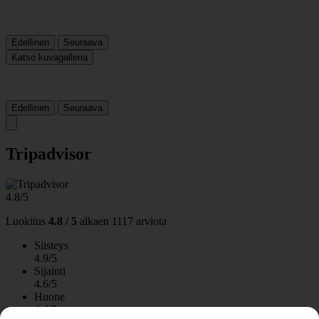
Edellinen
Seuraava
Katso kuvagalleria
Edellinen
Seuraava
Tripadvisor
4.8/5
Luokitus
4.8 / 5
alkaen
1117 arviota
Siisteys
4.9/5
Sijainti
4.6/5
Huone
4.4/5