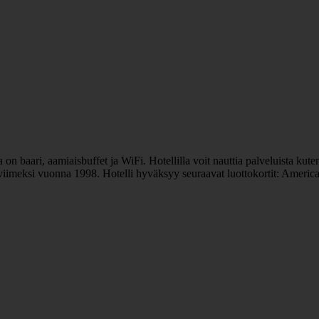
on baari, aamiaisbuffet ja WiFi. Hotellilla voit nauttia palveluista kuten
u viimeksi vuonna 1998. Hotelli hyväksyy seuraavat luottokortit: Americ