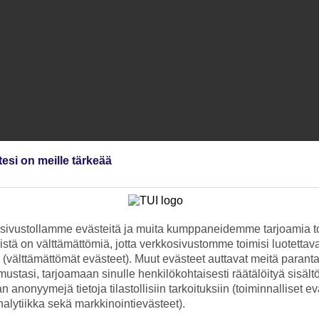
tesi on meille tärkeää
ivustollamme evästeitä ja muita kumppaneidemme tarjoamia to
stä on välttämättömiä, jotta verkkosivustomme toimisi luotettava
ti (välttämättömät evästeet). Muut evästeet auttavat meitä paran
ustasi, tarjoamaan sinulle henkilökohtaisesti räätälöityä sisält
 anonyymejä tietoja tilastollisiin tarkoituksiin (toiminnalliset ev
analytiikka sekä markkinointievästeet).