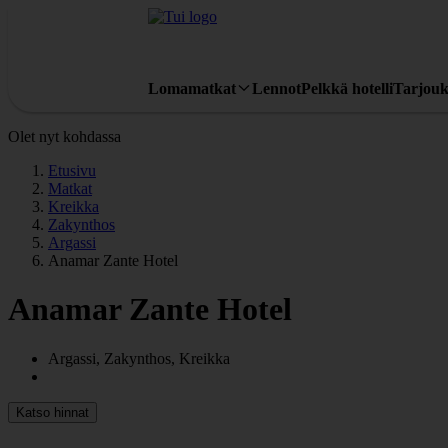
Lomamatkat
Lennot
Pelkkä hotelli
Tarjouk
Olet nyt kohdassa
Etusivu
Matkat
Kreikka
Zakynthos
Argassi
Anamar Zante Hotel
Anamar Zante Hotel
Argassi, Zakynthos, Kreikka
Katso hinnat