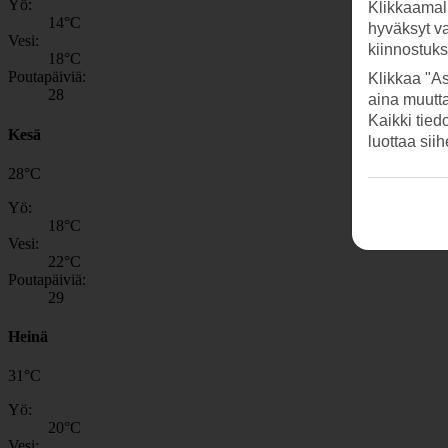
Yö:
Klikkaamal
14
°C
hyväksyt v
Vesi:
kiinnostuk
18
°C
Poutapäiviä:
Klikkaa "As
28
aina muutt
Kaikki tied
Kesä
luottaa sii
28
°
C
Yö:
18
°C
Vesi:
22
°C
Poutapäiviä:
29
Heinä
31
°
C
Yö:
20
°C
Vesi: