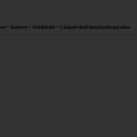
set
Kohteet
Äkkilähdöt
Lisäpalvelut
Elämykset
Inspiration