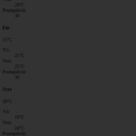
24
°C
Poutapäiviä:
30
Elo
31
°
C
Yö:
21
°C
Vesi:
25
°C
Poutapäiviä:
30
Syys
28
°
C
Yö:
19
°C
Vesi:
24
°C
Poutapäiviä: