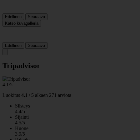
Edellinen
Seuraava
Katso kuvagalleria
Edellinen
Seuraava
Tripadvisor
4.1/5
Luokitus
4.1 / 5
alkaen
271 arviota
Siisteys
4.4/5
Sijainti
4.5/5
Huone
3.9/5
Palvelu