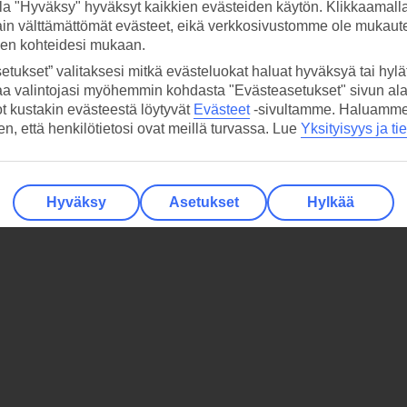
la "Hyväksy" hyväksyt kaikkien evästeiden käytön. Klikkaamall
ain välttämättömät evästeet, eikä verkkosivustomme ole mukaute
sen kohteidesi mukaan.
etukset” valitaksesi mitkä evästeluokat haluat hyväksyä tai hylät
aa valintojasi myöhemmin kohdasta "Evästeasetukset" sivun ala
ot kustakin evästeestä löytyvät
Evästeet
-sivultamme.
Haluamme, 
hen, että henkilötietosi ovat meillä turvassa. Lue
Yksityisyys ja ti
Hyväksy
Asetukset
Hylkää