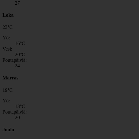
27
Loka
23
°
C
Yö:
16
°C
Vesi:
20
°C
Poutapäiviä:
24
Marras
19
°
C
Yö:
13
°C
Poutapäiviä:
20
Joulu