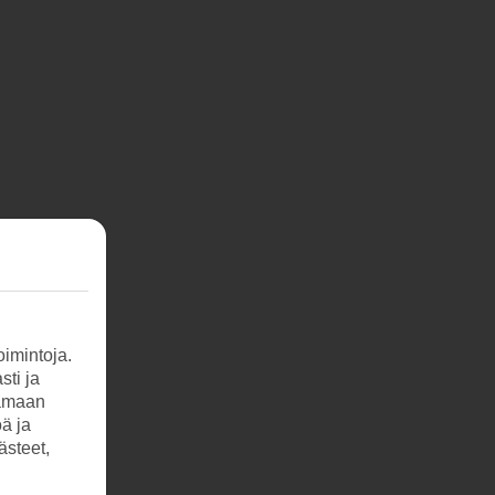
imintoja.
sti ja
tamaan
öä ja
ästeet,