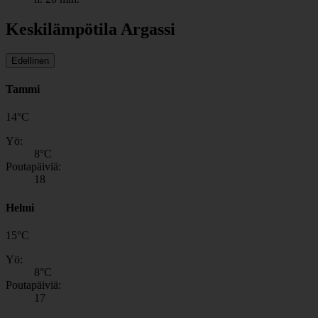
Keskilämpötila Argassi
Edellinen
Tammi
14
°
C
Yö:
8
°C
Poutapäiviä:
18
Helmi
15
°
C
Yö:
8
°C
Poutapäiviä:
17