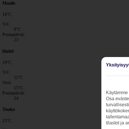
Maalis
16
°
C
Yö:
9
°C
Poutapäiviä:
23
Huhti
19
°
C
Yksityisyy
Yö:
11
°C
Vesi:
15
°C
Käytämme s
Poutapäiviä:
24
Osa evästei
turvallises
Touko
käyttökokem
tallentamaan
23
°
C
tilastot ja 