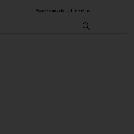
Asiakaspalvelu
TUI Sovellus