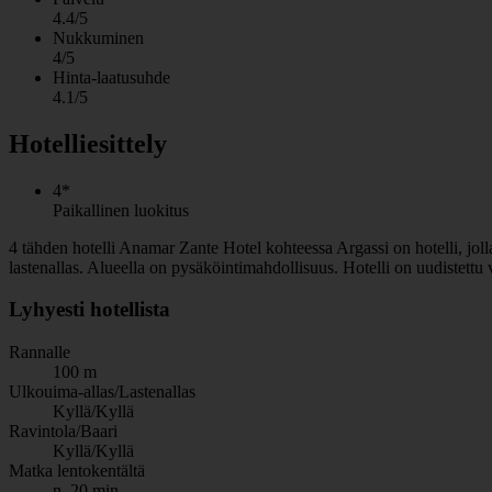
4.4/5
Nukkuminen
4/5
Hinta-laatusuhde
4.1/5
Hotelliesittely
4*
Paikallinen luokitus
4 tähden hotelli Anamar Zante Hotel kohteessa Argassi on hotelli, jolla 
lastenallas. Alueella on pysäköintimahdollisuus. Hotelli on uudistett
Lyhyesti hotellista
Rannalle
100 m
Ulkouima-allas/Lastenallas
Kyllä/Kyllä
Ravintola/Baari
Kyllä/Kyllä
Matka lentokentältä
n. 20 min.