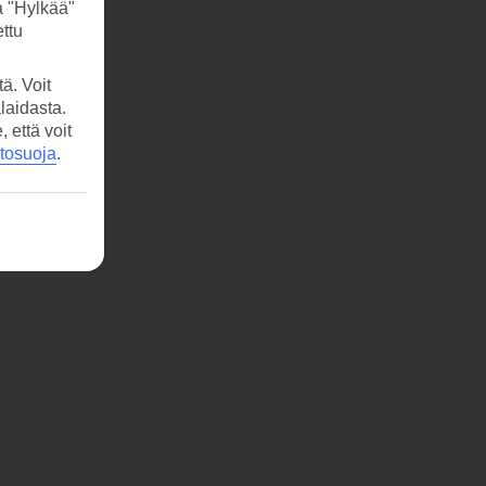
a "Hylkää"
ttu
ä. Voit
laidasta.
että voit
etosuoja
.