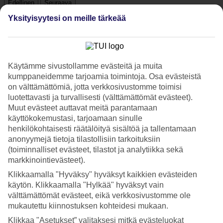
Edellinen
Seuraava
Katso kuvagalleria
Yksityisyytesi on meille tärkeää
Edellinen
Seuraava
Käytämme sivustollamme evästeitä ja muita
kumppaneidemme tarjoamia toimintoja. Osa evästeistä
Tripadvisor
on välttämättömiä, jotta verkkosivustomme toimisi
luotettavasti ja turvallisesti (välttämättömät evästeet).
Muut evästeet auttavat meitä parantamaan
3.2/5
käyttökokemustasi, tarjoamaan sinulle
Luokitus
3.2 / 5
alkaen
126 arviota
henkilökohtaisesti räätälöityä sisältöä ja tallentamaan
anonyymejä tietoja tilastollisiin tarkoituksiin
Siisteys
(toiminnalliset evästeet, tilastot ja analytiikka sekä
3.7/5
markkinointievästeet).
Sijainti
4.2/5
Klikkaamalla "Hyväksy" hyväksyt kaikkien evästeiden
Huone
käytön. Klikkaamalla "Hylkää" hyväksyt vain
3.3/5
välttämättömät evästeet, eikä verkkosivustomme ole
Palvelu
mukautettu kiinnostuksen kohteidesi mukaan.
3.5/5
Nukkuminen
Klikkaa "Asetukset” valitaksesi mitkä evästeluokat