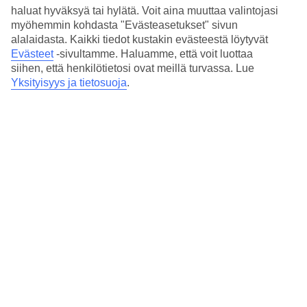
3.4/5
haluat hyväksyä tai hylätä. Voit aina muuttaa valintojasi
Hinta-laatusuhde
myöhemmin kohdasta "Evästeasetukset" sivun
3.4/5
alalaidasta. Kaikki tiedot kustakin evästeestä löytyvät
Hotelliesittely
Evästeet
-sivultamme.
Haluamme, että voit luottaa
siihen, että henkilötietosi ovat meillä turvassa. Lue
Yksityisyys ja tietosuoja
.
3*
Paikallinen luokitus
3 tähden hotelli Paradise Beach Apartments kohteessa Argassi on
hotelli, jolla on .
Lyhyesti hotellista
Matka lentokentältä
n. 20 min.
Keskilämpötila Argassi
Edellinen
Tammi