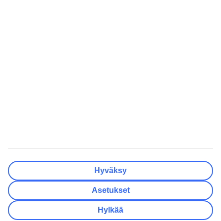
Matkakohteet
Tyhjennä
Valmis
Lähtöpäivä
Ma
Ti
Ke
To
Pe
La
Su
Onko lähtöpäivässäsi joustoa?
Vain valittu lähtöpäivä
+/- 3 päivää
+/- 7 päivää
+/- 14 päivää
Tyhjennä
Valmis
Matkustajien lukumäärä
Huoneiden lukumäärä
Valitse sopivin
Hyväksy
Aikuista
2
Asetukset
Lasta (0–17)
0
Hylkää
Tyhjennä