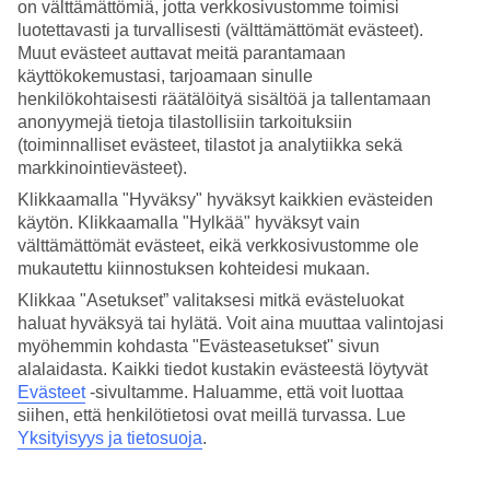
on välttämättömiä, jotta verkkosivustomme toimisi
luotettavasti ja turvallisesti (välttämättömät evästeet).
Hae
Muut evästeet auttavat meitä parantamaan
käyttökokemustasi, tarjoamaan sinulle
henkilökohtaisesti räätälöityä sisältöä ja tallentamaan
anonyymejä tietoja tilastollisiin tarkoituksiin
Olet nyt kohdassa
(toiminnalliset evästeet, tilastot ja analytiikka sekä
markkinointievästeet).
Etusivu
Matkat
Klikkaamalla "Hyväksy" hyväksyt kaikkien evästeiden
Kreikka
käytön. Klikkaamalla "Hylkää" hyväksyt vain
Zakynthos
välttämättömät evästeet, eikä verkkosivustomme ole
Drosia
Hotellit
mukautettu kiinnostuksen kohteidesi mukaan.
Klikkaa "Asetukset” valitaksesi mitkä evästeluokat
Hotellit Drosia
haluat hyväksyä tai hylätä. Voit aina muuttaa valintojasi
myöhemmin kohdasta "Evästeasetukset" sivun
alalaidasta. Kaikki tiedot kustakin evästeestä löytyvät
Loma
Drosiassa
on erinomainen valinta kaikille niille, jotka haluavat
Evästeet
-sivultamme.
Haluamme, että voit luottaa
asua rauhallisesti maaseutuympäristössä. Olemme valinneet Drosian
parhaat hotellit varmistaaksemme, että lomasi on mahdollisimman
siihen, että henkilötietosi ovat meillä turvassa. Lue
hyvä. Alta löydät Drosian hotellivalikoimamme.
Yksityisyys ja tietosuoja
.
Hotellivinkit