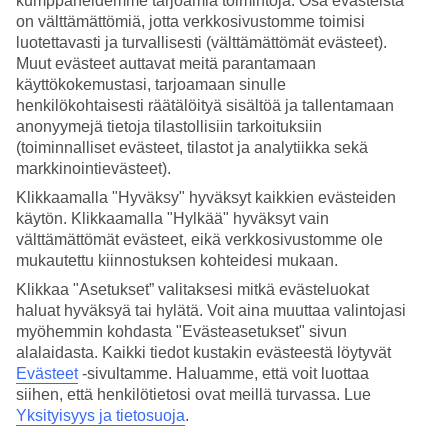
kumppaneidemme tarjoamia toimintoja. Osa evästeistä
on välttämättömiä, jotta verkkosivustomme toimisi
Hae
luotettavasti ja turvallisesti (välttämättömät evästeet).
Muut evästeet auttavat meitä parantamaan
käyttökokemustasi, tarjoamaan sinulle
henkilökohtaisesti räätälöityä sisältöä ja tallentamaan
Olet nyt kohdassa
anonyymejä tietoja tilastollisiin tarkoituksiin
(toiminnalliset evästeet, tilastot ja analytiikka sekä
Etusivu
markkinointievästeet).
Matkat
Kreikka
Klikkaamalla "Hyväksy" hyväksyt kaikkien evästeiden
Zakynthos
käytön. Klikkaamalla "Hylkää" hyväksyt vain
Tragaki
välttämättömät evästeet, eikä verkkosivustomme ole
Äkkilähdöt
mukautettu kiinnostuksen kohteidesi mukaan.
Äkkilähdöt Tragaki
Klikkaa "Asetukset” valitaksesi mitkä evästeluokat
haluat hyväksyä tai hylätä. Voit aina muuttaa valintojasi
myöhemmin kohdasta "Evästeasetukset" sivun
Täältä löydät edulliset äkkilähdöt
Tragakiin
. Kätevät ja edulliset
alalaidasta. Kaikki tiedot kustakin evästeestä löytyvät
matkapaketit, jotka vievät sinut lämpöön. Joissain
viime hetken
Evästeet
-sivultamme.
Haluamme, että voit luottaa
lähdöissä
hintaan sisältyy All Inclusive, toisissa matkan hintaan
siihen, että henkilötietosi ovat meillä turvassa. Lue
sisältyy vähemmän. Matkoja on siis moneen makuun ja monelle
lompakolle.
Yksityisyys ja tietosuoja
.