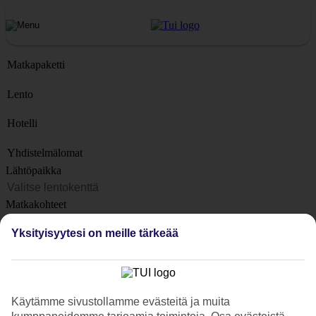
Matkapaketti
Lento
Hotelli
Yhdistelmälomat
Lähtöpaikka
Matkakohteet
Kohteet
Yksityisyytesi on meille tärkeää
Lähtöpäivä
Matkan kesto
1 viikko
Käytämme sivustollamme evästeitä ja muita
Matkustajien lukumäärä