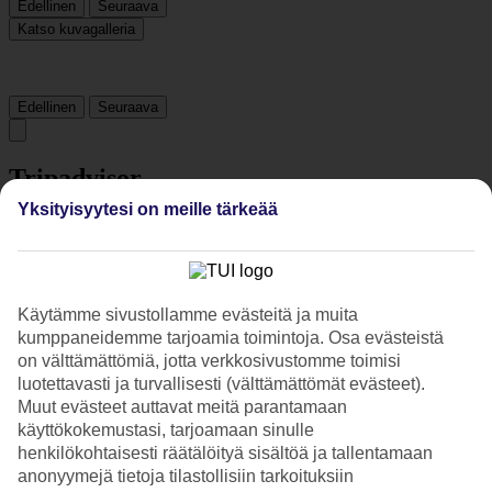
Edellinen
Seuraava
Katso kuvagalleria
Edellinen
Seuraava
Tripadvisor
Yksityisyytesi on meille tärkeää
4.1/5
Luokitus
4.1 / 5
alkaen
82 arviota
Käytämme sivustollamme evästeitä ja muita
Siisteys
kumppaneidemme tarjoamia toimintoja. Osa evästeistä
4.1/5
Sijainti
on välttämättömiä, jotta verkkosivustomme toimisi
4.4/5
luotettavasti ja turvallisesti (välttämättömät evästeet).
Huone
Muut evästeet auttavat meitä parantamaan
4.1/5
käyttökokemustasi, tarjoamaan sinulle
Palvelu
henkilökohtaisesti räätälöityä sisältöä ja tallentamaan
4/5
anonyymejä tietoja tilastollisiin tarkoituksiin
Nukkuminen