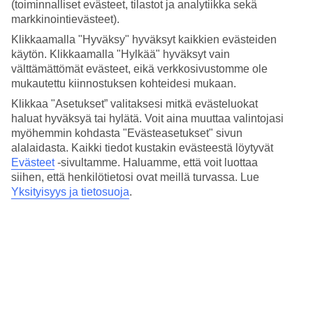
4.1/5
(toiminnalliset evästeet, tilastot ja analytiikka sekä
Hinta-laatusuhde
markkinointievästeet).
4.1/5
Klikkaamalla "Hyväksy" hyväksyt kaikkien evästeiden
käytön. Klikkaamalla "Hylkää" hyväksyt vain
Hotelliesittely
välttämättömät evästeet, eikä verkkosivustomme ole
mukautettu kiinnostuksen kohteidesi mukaan.
4*
Paikallinen luokitus
Klikkaa "Asetukset” valitaksesi mitkä evästeluokat
haluat hyväksyä tai hylätä. Voit aina muuttaa valintojasi
4 tähden hotelli D Elegant Lapad Dubrovnik kohteessa Lapad on
myöhemmin kohdasta "Evästeasetukset" sivun
hotelli, jolla on baari, aamiaisbuffet ja WiFi. Hotellilla voit nauttia
alalaidasta. Kaikki tiedot kustakin evästeestä löytyvät
palveluista kuten hieronta ja sauna. Alueella on
pysäköintimahdollisuus. Hotelli hyväksyy seuraavat luottokortit:
Evästeet
-sivultamme.
Haluamme, että voit luottaa
American Express, Diners Club, EC Maestro, Mastercard ja Visa.
siihen, että henkilötietosi ovat meillä turvassa. Lue
Yksityisyys ja tietosuoja
.
Lyhyesti hotellista
Rannalle
830 m
Ravintola/Baari
Kyllä/Kyllä
Matka lentokentältä
n. 45 min