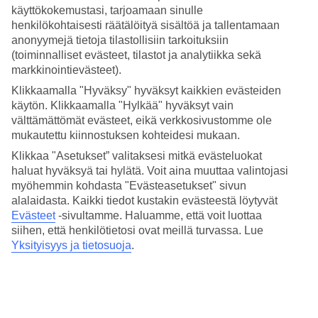
4.4/5
käyttökokemustasi, tarjoamaan sinulle
Hinta-laatusuhde
henkilökohtaisesti räätälöityä sisältöä ja tallentamaan
3.9/5
anonyymejä tietoja tilastollisiin tarkoituksiin
(toiminnalliset evästeet, tilastot ja analytiikka sekä
Hotelliesittely
markkinointievästeet).
5*
Klikkaamalla "Hyväksy" hyväksyt kaikkien evästeiden
Paikallinen luokitus
käytön. Klikkaamalla "Hylkää" hyväksyt vain
välttämättömät evästeet, eikä verkkosivustomme ole
5 tähden hotelli Grand Villa Argentina kohteessa Dubrovnik on
mukautettu kiinnostuksen kohteidesi mukaan.
hotelli, jolla on baari, aamiaisbuffet ja WiFi. Hotellilla voit nauttia
palveluista kuten hieronta ja sauna. Jos matkustat lasten kanssa, on
Klikkaa "Asetukset” valitaksesi mitkä evästeluokat
lapsille lastenhoito. Alueella on pysäköintimahdollisuus. Hotelli on
haluat hyväksyä tai hylätä. Voit aina muuttaa valintojasi
uudistettu viimeksi vuonna 2026. Hotelli hyväksyy seuraavat
myöhemmin kohdasta "Evästeasetukset" sivun
luottokortit: American Express, Diners Club, EC Maestro,
alalaidasta. Kaikki tiedot kustakin evästeestä löytyvät
Mastercard ja Visa.
Evästeet
-sivultamme.
Haluamme, että voit luottaa
Lyhyesti hotellista
siihen, että henkilötietosi ovat meillä turvassa. Lue
Yksityisyys ja tietosuoja
.
Rannalle
410 m
Ulkouima-allas
Kyllä
Ravintola/Baari