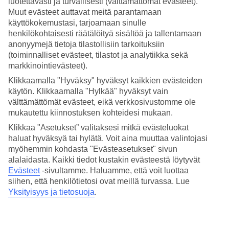
luotettavasti ja turvallisesti (välttämättömät evästeet).
4.7/5
Hinta-laatusuhde
Muut evästeet auttavat meitä parantamaan
4.3/5
käyttökokemustasi, tarjoamaan sinulle
henkilökohtaisesti räätälöityä sisältöä ja tallentamaan
Hotelliesittely
anonyymejä tietoja tilastollisiin tarkoituksiin
(toiminnalliset evästeet, tilastot ja analytiikka sekä
5*
markkinointievästeet).
Paikallinen luokitus
Klikkaamalla "Hyväksy" hyväksyt kaikkien evästeiden
käytön. Klikkaamalla "Hylkää" hyväksyt vain
Tyylikäs hotelli, kauniit näkymät rannikolle
välttämättömät evästeet, eikä verkkosivustomme ole
Bellevue Dubrovnik sijaitsee kalliolla Miramarin lahden yläpuolella
mukautettu kiinnostuksen kohteidesi mukaan.
ja tarjoaa kauniin merinäköalan Dalmatian rannikolle. Asut noin
Klikkaa "Asetukset” valitaksesi mitkä evästeluokat
kilometrin päässä Dubrovnikin keskiaikaisesta keskustasta.
haluat hyväksyä tai hylätä. Voit aina muuttaa valintojasi
Hotellissa on kuntosali, suuri sisäallas ja spa, jossa on jacuzzi, sauna
myöhemmin kohdasta "Evästeasetukset" sivun
ja höyrysauna.
alalaidasta. Kaikki tiedot kustakin evästeestä löytyvät
Kallion alapuolella on pikkukiviranta, jossa voit rentoutua
Evästeet
-sivultamme.
Haluamme, että voit luottaa
auringossa.
siihen, että henkilötietosi ovat meillä turvassa. Lue
Yksityisyys ja tietosuoja
.
Bellevue Dubrovnik -hotellin palvelut
Ravintola ja baari
Sisäallas, jacuzzi, sauna ja höyrysauna