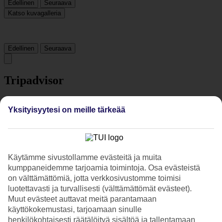
Edellinen
Seuraava
Katso kuvagalleria
Edellinen
Seuraava
Tripadvisor
Yksityisyytesi on meille tärkeää
3.6/5
Luokitus
3.6 / 5
alkaen
586 arviota
Siisteys
4.1/5
Käytämme sivustollamme evästeitä ja muita
Sijainti
kumppaneidemme tarjoamia toimintoja. Osa evästeistä
4.4/5
on välttämättömiä, jotta verkkosivustomme toimisi
Huone
3.4/5
luotettavasti ja turvallisesti (välttämättömät evästeet).
Palvelu
Muut evästeet auttavat meitä parantamaan
4.1/5
käyttökokemustasi, tarjoamaan sinulle
Nukkuminen
henkilökohtaisesti räätälöityä sisältöä ja tallentamaan