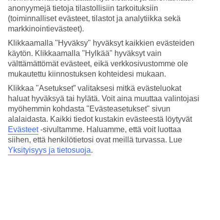
3.9/5
anonyymejä tietoja tilastollisiin tarkoituksiin
Hinta-laatusuhde
(toiminnalliset evästeet, tilastot ja analytiikka sekä
3.8/5
markkinointievästeet).
Hotelliesittely
Klikkaamalla "Hyväksy" hyväksyt kaikkien evästeiden
käytön. Klikkaamalla "Hylkää" hyväksyt vain
3*
välttämättömät evästeet, eikä verkkosivustomme ole
Paikallinen luokitus
mukautettu kiinnostuksen kohteidesi mukaan.
3 tähden hotelli Komodor kohteessa Lapad on hotelli, jolla on baari,
Klikkaa "Asetukset” valitaksesi mitkä evästeluokat
aamiaisbuffet ja WiFi. Alueella on pysäköintimahdollisuus. Hotelli
haluat hyväksyä tai hylätä. Voit aina muuttaa valintojasi
on uudistettu viimeksi vuonna 2000. Hotelli hyväksyy seuraavat
myöhemmin kohdasta "Evästeasetukset" sivun
luottokortit: American Express, Diners Club, EC Maestro,
alalaidasta. Kaikki tiedot kustakin evästeestä löytyvät
Mastercard ja Visa.
Evästeet
-sivultamme.
Haluamme, että voit luottaa
siihen, että henkilötietosi ovat meillä turvassa. Lue
Lyhyesti hotellista
Yksityisyys ja tietosuoja
.
Rannalle
50 m
Ulkouima-allas
Kyllä
Ravintola/Baari
Kyllä/Kyllä
Matka lentokentältä