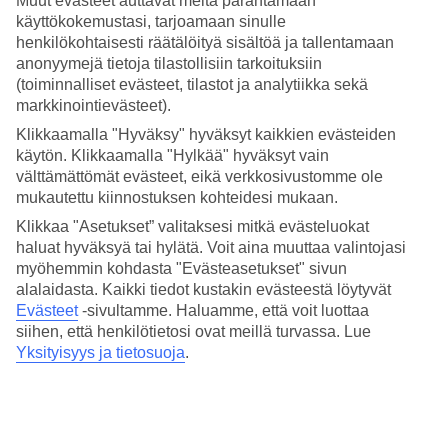
Muut evästeet auttavat meitä parantamaan
4.6/5
käyttökokemustasi, tarjoamaan sinulle
Hinta-laatusuhde
4.2/5
henkilökohtaisesti räätälöityä sisältöä ja tallentamaan
anonyymejä tietoja tilastollisiin tarkoituksiin
Hotelliesittely
(toiminnalliset evästeet, tilastot ja analytiikka sekä
markkinointievästeet).
5*
Klikkaamalla "Hyväksy" hyväksyt kaikkien evästeiden
Paikallinen luokitus
käytön. Klikkaamalla "Hylkää" hyväksyt vain
välttämättömät evästeet, eikä verkkosivustomme ole
Meren äärellä Lapadissa
mukautettu kiinnostuksen kohteidesi mukaan.
Royal Palm hotel sijaitsee vehreällä Lapadin niemellä, aivan
Klikkaa "Asetukset” valitaksesi mitkä evästeluokat
Dubrovnikin keskustan ulkopuolella. Asut Adrianmeren äärellä
haluat hyväksyä tai hylätä. Voit aina muuttaa valintojasi
valoisassa ja modernissa hotellissa, jonka tilat ovat avarat. Hotellilla
myöhemmin kohdasta "Evästeasetukset" sivun
on puutarhassa useita uima-altaita sekä ravintoloita, spa ja
alalaidasta. Kaikki tiedot kustakin evästeestä löytyvät
mahdollisuus kuntoiluun.
Evästeet
-sivultamme.
Haluamme, että voit luottaa
Jos haluat tutustua Dubrovnikin keskustaan, on bussiasema kätevästi
siihen, että henkilötietosi ovat meillä turvassa. Lue
heti hotellin ulkopuolella.
Yksityisyys ja tietosuoja
.
Hotellilla on:
Ravintola
Baari