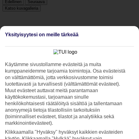
Edellinen
Seuraava
Katso kuvagalleria
Edellinen
Seuraava
Yksityisyytesi on meille tärkeää
Hotelliesittely
5*
Käytämme sivustollamme evästeitä ja muita
Paikallinen luokitus
kumppaneidemme tarjoamia toimintoja. Osa evästeistä
on välttämättömiä, jotta verkkosivustomme toimisi
5 tähden hotelli Villa Malo More kohteessa Lapad on hotelli, jolla
luotettavasti ja turvallisesti (välttämättömät evästeet).
on baari, aamiaisbuffet ja WiFi. Hotellilla voit nauttia palveluista
Muut evästeet auttavat meitä parantamaan
kuten hieronta ja sauna. Alueella on pysäköintimahdollisuus. Hotelli
hyväksyy seuraavat luottokortit: American Express, Diners Club,
käyttökokemustasi, tarjoamaan sinulle
EC Maestro, Mastercard ja Visa.
henkilökohtaisesti räätälöityä sisältöä ja tallentamaan
anonyymejä tietoja tilastollisiin tarkoituksiin
Lyhyesti hotellista
(toiminnalliset evästeet, tilastot ja analytiikka sekä
markkinointievästeet).
Ulkouima-allas
Kyllä
Klikkaamalla "Hyväksy" hyväksyt kaikkien evästeiden
Ravintola/Baari
käytön. Klikkaamalla "Hylkää" hyväksyt vain