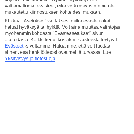
Kyllä/Kyllä
välttämättömät evästeet, eikä verkkosivustomme ole
Matka lentokentältä
mukautettu kiinnostuksen kohteidesi mukaan.
n. 45 min
Klikkaa "Asetukset” valitaksesi mitkä evästeluokat
Keskilämpötila Dubrovnik
haluat hyväksyä tai hylätä. Voit aina muuttaa valintojasi
myöhemmin kohdasta "Evästeasetukset" sivun
alalaidasta. Kaikki tiedot kustakin evästeestä löytyvät
Edellinen
Evästeet
-sivultamme.
Haluamme, että voit luottaa
siihen, että henkilötietosi ovat meillä turvassa. Lue
Tammi
Yksityisyys ja tietosuoja
.
7
°
C
Yö:
2
°C
Vesi:
9
°C
Poutapäiviä:
24
Helmi
8
°
C