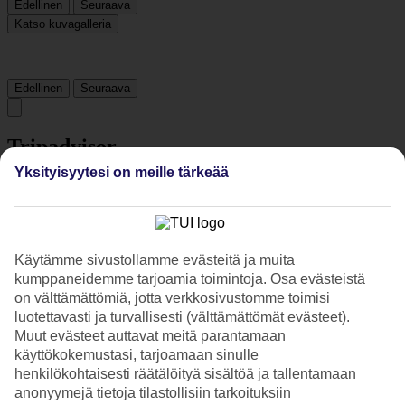
Edellinen
Seuraava
Katso kuvagalleria
Edellinen
Seuraava
Tripadvisor
Yksityisyytesi on meille tärkeää
4.9/5
Luokitus
4.9 / 5
alkaen
165 arviota
Käytämme sivustollamme evästeitä ja muita
Siisteys
4.9/5
kumppaneidemme tarjoamia toimintoja. Osa evästeistä
Sijainti
on välttämättömiä, jotta verkkosivustomme toimisi
4.8/5
luotettavasti ja turvallisesti (välttämättömät evästeet).
Huone
Muut evästeet auttavat meitä parantamaan
4.7/5
käyttökokemustasi, tarjoamaan sinulle
Palvelu
henkilökohtaisesti räätälöityä sisältöä ja tallentamaan
4.9/5
Nukkuminen
anonyymejä tietoja tilastollisiin tarkoituksiin