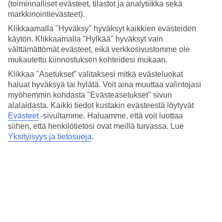
4.8/5
(toiminnalliset evästeet, tilastot ja analytiikka sekä
Hinta-laatusuhde
markkinointievästeet).
4.7/5
Klikkaamalla "Hyväksy" hyväksyt kaikkien evästeiden
Hotelliesittely
käytön. Klikkaamalla "Hylkää" hyväksyt vain
välttämättömät evästeet, eikä verkkosivustomme ole
mukautettu kiinnostuksen kohteidesi mukaan.
4*
Paikallinen luokitus
Klikkaa "Asetukset” valitaksesi mitkä evästeluokat
haluat hyväksyä tai hylätä. Voit aina muuttaa valintojasi
4 tähden hotelli Villa Orabelle kohteessa Lapad on hotelli, jolla on
myöhemmin kohdasta "Evästeasetukset" sivun
baari, WiFi ja uima-allas. Hotellilla voit nauttia palveluista kuten
alalaidasta. Kaikki tiedot kustakin evästeestä löytyvät
hieronta ja sauna. Alueella on pysäköintimahdollisuus.
Evästeet
-sivultamme.
Haluamme, että voit luottaa
Lyhyesti hotellista
siihen, että henkilötietosi ovat meillä turvassa. Lue
Yksityisyys ja tietosuoja
.
Ulkouima-allas
Kyllä
Ravintola/Baari
Kyllä/Kyllä
Matka lentokentältä
n. 45 min
Keskilämpötila Dubrovnik