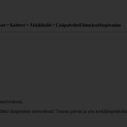
set
Kohteet
Äkkilähdöt
Lisäpalvelut
Elämykset
Inspiration
 Pidätkö lämpimästä merivedestä? Tutustu päivän ja yön keskilämpötiloi