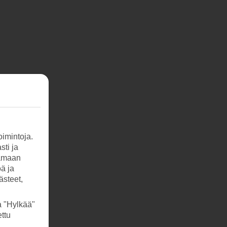
imintoja.
sti ja
tamaan
öä ja
ästeet,
a "Hylkää"
ttu