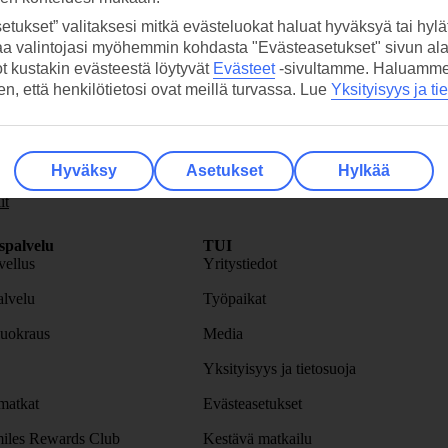
etukset” valitaksesi mitkä evästeluokat haluat hyväksyä tai hylät
aa valintojasi myöhemmin kohdasta "Evästeasetukset" sivun ala
ot kustakin evästeestä löytyvät
Evästeet
-sivultamme.
Haluamme, 
hen, että henkilötietosi ovat meillä turvassa. Lue
Yksityisyys ja ti
skirje
>
Hyväksy
Asetukset
Hylkää
it
spalvelu
TUI
ellus
Yritystiedot
lvelu
Työpaikat
uokraus
Media
Yksityisyys ja tietosuoja
atkat
Evästeasetukset
iles Rewards Club
Kestävä matkailu