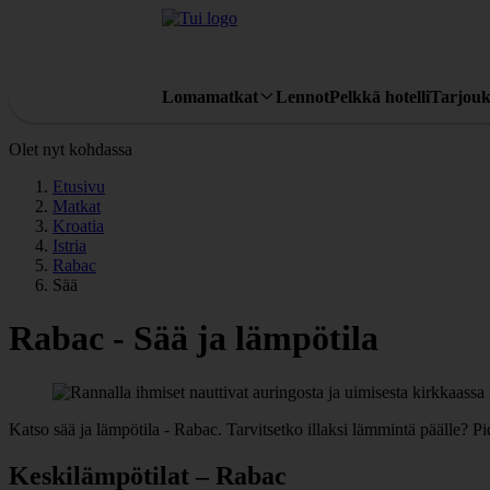
Lomamatkat
Lennot
Pelkkä hotelli
Tarjouk
Olet nyt kohdassa
Etusivu
Matkat
Kroatia
Istria
Rabac
Sää
Rabac - Sää ja lämpötila
Katso sää ja lämpötila - Rabac. Tarvitsetko illaksi lämmintä päälle?
Keskilämpötilat – Rabac