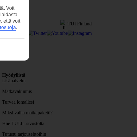
ä. Voit
laidasta.
että voit
TUI Finland
etosuoja
.
Hyödyllistä
Lisäpalvelut
Matkavakuutus
Turvaa lomallesi
Miksi valita matkapaketti?
Hae TUI.fi -sivustolta
Tutustu tarjousehtoihin