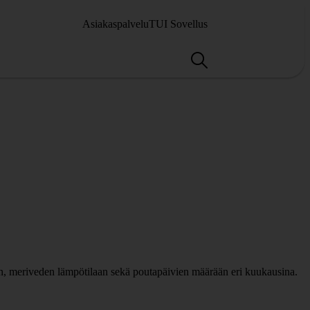
Asiakaspalvelu
TUI Sovellus
hin, meriveden lämpötilaan sekä poutapäivien määrään eri kuukausina.