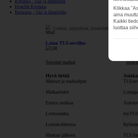
Kreikka - Sää ja lämpötila
Hotellit Kreikka
Klikkaa "As
Bulgaria - Sää ja lämpötila
aina muutt
Kaikki tied
luottaa sii
Uutisia, tarjouksia, lomavinkkejä.
Tilaa uuti
Lataa TUI-sovellus
Suositut matkat
Hotell
Hyvä tietää
Asiaka
Maksut ja matkaliput
TUI-sov
Matkaehdot
Lomapa
Ennen matkaa
Autonv
Lentomatka
myTUI
Lomakohteessa
Ryhmäm
Matkan jälkeen
TUI Sm