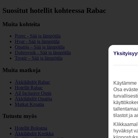
Suositut hotellit kohteessa Rabac
Muita kohteita
Porec - Sää ja lämpötila
Hvar - Sää ja lämpötila
Opatija – Sää ja lämpötila
Dubrovnik - Sää ja lämpötila
Yksityisyy
Trogir – Sää ja lämpötila
Muita matkoja
Äkkilähdöt Rabac
Käytämme s
Hotellit Rabac
Osa evästei
All Inclusive Omis
turvallises
Äkkilähdöt Opatija
käyttökokem
Matkat Kroatia
tallentamaan
tilastot ja 
Tutustu myös
Klikkaamal
Hotellit Bologna
hyväksyt v
Äkkilähdöt Kreikka
kiinnostuk