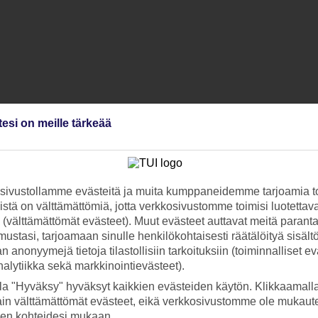
tesi on meille tärkeää
ivustollamme evästeitä ja muita kumppaneidemme tarjoamia to
stä on välttämättömiä, jotta verkkosivustomme toimisi luotettava
ti (välttämättömät evästeet). Muut evästeet auttavat meitä paran
ustasi, tarjoamaan sinulle henkilökohtaisesti räätälöityä sisält
 anonyymejä tietoja tilastollisiin tarkoituksiin (toiminnalliset ev
analytiikka sekä markkinointievästeet).
la "Hyväksy" hyväksyt kaikkien evästeiden käytön. Klikkaamall
ain välttämättömät evästeet, eikä verkkosivustomme ole mukaute
sen kohteidesi mukaan.