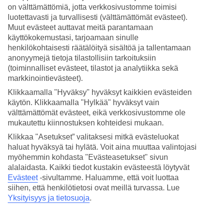
3.3/5
on välttämättömiä, jotta verkkosivustomme toimisi
Hinta-laatusuhde
luotettavasti ja turvallisesti (välttämättömät evästeet).
4/5
Muut evästeet auttavat meitä parantamaan
käyttökokemustasi, tarjoamaan sinulle
Hotelliesittely
henkilökohtaisesti räätälöityä sisältöä ja tallentamaan
anonyymejä tietoja tilastollisiin tarkoituksiin
4*
(toiminnalliset evästeet, tilastot ja analytiikka sekä
Paikallinen luokitus
markkinointievästeet).
Lähellä rantaa ja useita uima-altaita
Klikkaamalla "Hyväksy" hyväksyt kaikkien evästeiden
käytön. Klikkaamalla "Hylkää" hyväksyt vain
Hotel Umag Plava Laguna sijaitsee meren rannalla vehreässä
välttämättömät evästeet, eikä verkkosivustomme ole
ympäristössä Umagin pikkukaupungissa. Rannalle pääsee kävellen
mukautettu kiinnostuksen kohteidesi mukaan.
muutamassa minuutissa, ja hotellissa on useita uima-altaita isoille ja
pienille. Täällä on myös tenniskenttiä ja spa, joka tarjoaa rauhaa ja
Klikkaa "Asetukset” valitaksesi mitkä evästeluokat
rentoutumista.
haluat hyväksyä tai hylätä. Voit aina muuttaa valintojasi
myöhemmin kohdasta "Evästeasetukset" sivun
Nauti rennoista hetkistä uima-altaalla tai rannalla. Jos haluat olla
aktiivinen, voit vuokrata hotellilta polkupyörän ja polkea vehreässä
alalaidasta. Kaikki tiedot kustakin evästeestä löytyvät
maisemassa.
Evästeet
-sivultamme.
Haluamme, että voit luottaa
siihen, että henkilötietosi ovat meillä turvassa. Lue
Hotellilla on:
Yksityisyys ja tietosuoja
.
WiFi