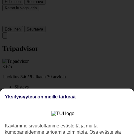
Edellinen
Seuraava
Katso kuvagalleria
Edellinen
Seuraava
Tripadvisor
3.6/5
Luokitus
3.6 / 5
alkaen
39 arviota
Siisteys
3/5
Yksityisyytesi on meille tärkeää
Sijainti
3.8/5
Huone
4.3/5
Palvelu
3.9/5
Käytämme sivustollamme evästeitä ja muita
Nukkuminen
kumppaneidemme tarjoamia toimintoja. Osa evästeistä