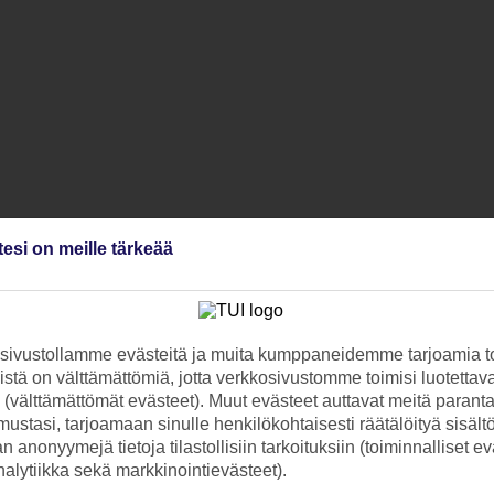
tesi on meille tärkeää
ivustollamme evästeitä ja muita kumppaneidemme tarjoamia to
stä on välttämättömiä, jotta verkkosivustomme toimisi luotettava
ti (välttämättömät evästeet). Muut evästeet auttavat meitä paran
ustasi, tarjoamaan sinulle henkilökohtaisesti räätälöityä sisält
 anonyymejä tietoja tilastollisiin tarkoituksiin (toiminnalliset ev
analytiikka sekä markkinointievästeet).