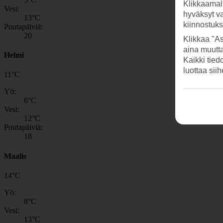
Klikkaamal
Vesi:
hyväksyt v
13
°C
kiinnostuk
Poutapäiviä:
20
Klikkaa "As
aina muutt
Helmi
Kaikki tied
luottaa sii
11
°
C
Yö:
6
°C
Vesi:
12
°C
Poutapäiviä:
18
Maalis
14
°
C
Yö:
8
°C
Vesi:
13
°C