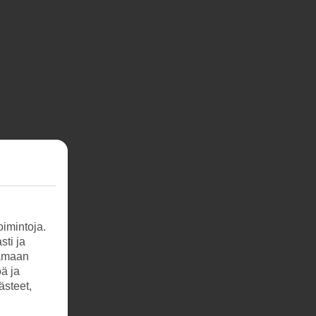
imintoja.
sti ja
tamaan
öä ja
ästeet,