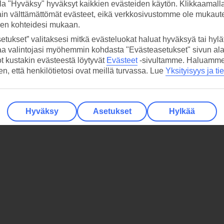
la "Hyväksy" hyväksyt kaikkien evästeiden käytön. Klikkaamall
ain välttämättömät evästeet, eikä verkkosivustomme ole mukaute
sen kohteidesi mukaan.
etukset” valitaksesi mitkä evästeluokat haluat hyväksyä tai hylät
aa valintojasi myöhemmin kohdasta "Evästeasetukset" sivun ala
ot kustakin evästeestä löytyvät
Evästeet
-sivultamme.
Haluamme, 
hen, että henkilötietosi ovat meillä turvassa. Lue
Yksityisyys ja ti
Hyväksy
Asetukset
Hylkää