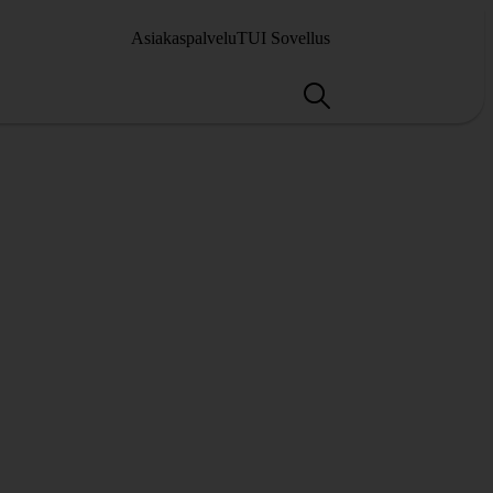
Asiakaspalvelu
TUI Sovellus