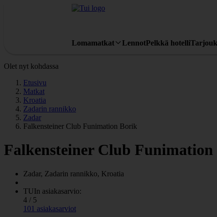
Lomamatkat
Lennot
Pelkkä hotelli
Tarjouk
Olet nyt kohdassa
Etusivu
Matkat
Kroatia
Zadarin rannikko
Zadar
Falkensteiner Club Funimation Borik
Falkensteiner Club Funimation
Zadar, Zadarin rannikko, Kroatia
TUIn asiakasarvio:
4 / 5
101 asiakasarviot