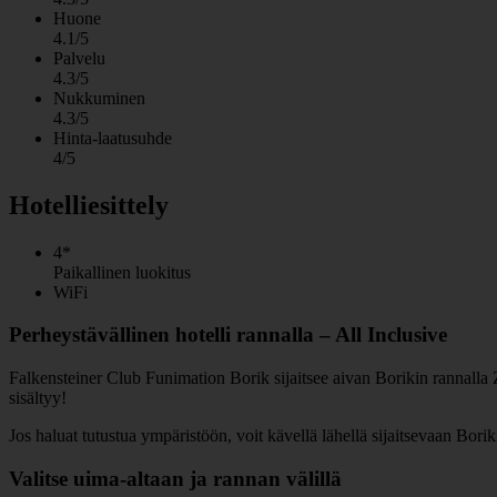
Huone
4.1/5
Palvelu
4.3/5
Nukkuminen
4.3/5
Hinta-laatusuhde
4/5
Hotelliesittely
4*
Paikallinen luokitus
WiFi
Perheystävällinen hotelli rannalla – All Inclusive
Falkensteiner Club Funimation Borik sijaitsee aivan Borikin rannalla Zada
sisältyy!
Jos haluat tutustua ympäristöön, voit kävellä lähellä sijaitsevaan Bor
Valitse uima-altaan ja rannan välillä