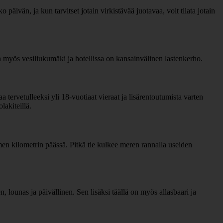
 päivän, ja kun tarvitset jotain virkistävää juotavaa, voit tilata jotain
n myös vesiliukumäki ja hotellissa on kansainvälinen lastenkerho.
a tervetulleeksi yli 18-vuotiaat vieraat ja lisärentoutumista varten
lakiteillä.
lmen kilometrin päässä. Pitkä tie kulkee meren rannalla useiden
n, lounas ja päivällinen. Sen lisäksi täällä on myös allasbaari ja