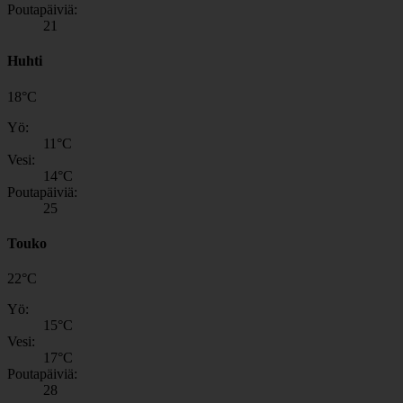
Poutapäiviä:
21
Huhti
18
°
C
Yö:
11
°C
Vesi:
14
°C
Poutapäiviä:
25
Touko
22
°
C
Yö:
15
°C
Vesi:
17
°C
Poutapäiviä:
28