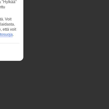
a "Hylkää"
ttu
ä. Voit
laidasta.
että voit
etosuoja
.