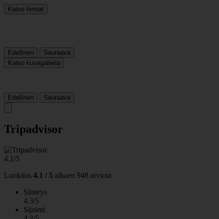
Katso hinnat
Edellinen
Seuraava
Katso kuvagalleria
Edellinen
Seuraava
Tripadvisor
4.1/5
Luokitus
4.1 / 5
alkaen
948 arviota
Siisteys
4.3/5
Sijainti
4.3/5