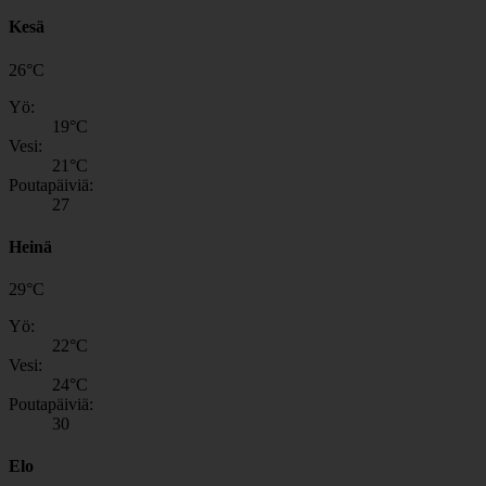
Kesä
26
°
C
Yö:
19
°C
Vesi:
21
°C
Poutapäiviä:
27
Heinä
29
°
C
Yö:
22
°C
Vesi:
24
°C
Poutapäiviä:
30
Elo