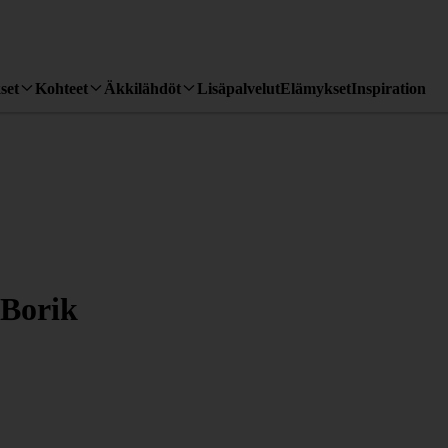
set
Kohteet
Äkkilähdöt
Lisäpalvelut
Elämykset
Inspiration
 Borik