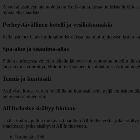
Aivan allasalueen alapuolella on Borik-ranta, jossa on kristallinkirkasta
hyvää allasbaarista.
Perheystävällinen hotelli ja vesiliukumäkiä
Falkensteiner Club Funimation Borikissa majoitut mukavasti lasten kan
Spa-alue ja sisäuima-allas
Pitkän auringossa vietetyn päivän jälkeen voit rentoutua hotellin tilaval
tarjolla on spa-hoitoja. Hoidot ovat saaneet inspiraationsa Adrianmeres
Tennis ja kuntosali
Aktiivista lomaa varten hotellilla on kuntosali sekä neljä tenniskenttä
pienvenesatamien ohi.
All Inclusive sisältyy hintaan
Täällä voit majoittua mukavasti nauttien All Inclusivesta, joka sisältyy
snackbaari, jotka sisältyvät All Inclusiveen.
Huoneita : 258