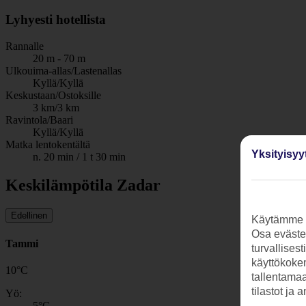
Lyhyesti hotellista
Rannalle
20 m - 70 m
Ulkouima-allas/Lastenallas
Kyllä/Kyllä
Keskustaan/Ostoksille
3 km/3 km
Ravintola/Baari
Kyllä/Kyllä
Matka lentokentältä
Yksityisyy
n. 20 min / 1 t 30 min
Keskilämpötila Zadar
Edellinen
Käytämme s
Osa evästei
Tammi
turvallises
käyttökokem
10
°
C
tallentamaan
tilastot ja 
Yö:
5
°C