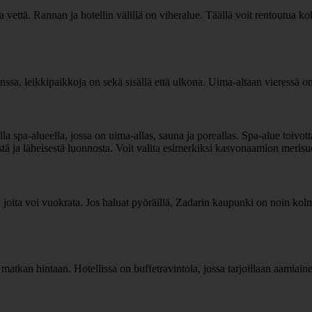
 vettä. Rannan ja hotellin välillä on viheralue. Täällä voit rentoutua koko
ssa, leikkipaikkoja on sekä sisällä että ulkona. Uima-altaan vieressä o
la spa-alueella, jossa on uima-allas, sauna ja poreallas. Spa-alue toivotta
tä ja läheisestä luonnosta. Voit valita esimerkiksi kasvonaamion merisuo
ä, joita voi vuokrata. Jos haluat pyöräillä, Zadarin kaupunki on noin ko
 matkan hintaan. Hotellissa on buffetravintola, jossa tarjoillaan aamiaine