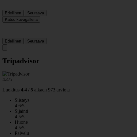
Edellinen
Seuraava
Katso kuvagalleria
Edellinen
Seuraava
Tripadvisor
4.4/5
Luokitus
4.4 / 5
alkaen
973 arviota
Siisteys
4.6/5
Sijainti
4.5/5
Huone
4.5/5
Palvelu