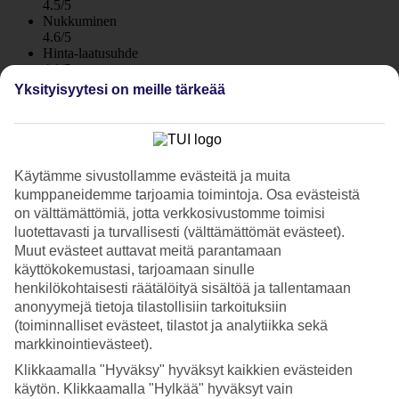
4.5/5
Nukkuminen
4.6/5
Hinta-laatusuhde
4.1/5
Yksityisyytesi on meille tärkeää
Hotelliesittely
5*
Paikallinen luokitus
Käytämme sivustollamme evästeitä ja muita
WiFi
kumppaneidemme tarjoamia toimintoja. Osa evästeistä
Aivan meren äärellä – suuri spa ja urheilukeskus
on välttämättömiä, jotta verkkosivustomme toimisi
luotettavasti ja turvallisesti (välttämättömät evästeet).
Falkensteiner Hotel & Spa Iadera sijaitsee aivan meren äärellä Punta
Muut evästeet auttavat meitä parantamaan
Skalan niemimaalla, hieman Zadarin ulkopuolella. Hotellilla on
käyttökokemustasi, tarjoamaan sinulle
uima-altaita, ravintoloita, spa ja urheilukeskus. Puolihoito on
henkilökohtaisesti räätälöityä sisältöä ja tallentamaan
varattavissa lisäpalveluna.
anonyymejä tietoja tilastollisiin tarkoituksiin
Hotellivieraana Falkensteiner Hotel & Spa Iaderassa sinulla on
(toiminnalliset evästeet, tilastot ja analytiikka sekä
pääsy sisarhotelli Falkensteiner Family Hotel Diadoran palveluihin.
markkinointievästeet).
Klikkaamalla "Hyväksy" hyväksyt kaikkien evästeiden
Pisaranmuotoinen allas
käytön. Klikkaamalla "Hylkää" hyväksyt vain