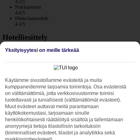
4.5/5
Nukkuminen
4.6/5
Hinta-laatusuhde
4.4/5
Hotelliesittely
Yksityisyytesi on meille tärkeää
4*
Paikallinen luokitus
WiFi
Moderni hotelli, uima-allas ja lähellä rantaa
Käytämme sivustollamme evästeitä ja muita
Gaia Sun N Blue Boutique sijaitsee vain muutaman sadan metrin
kumppaneidemme tarjoamia toimintoja. Osa evästeistä
päässä Agia Napan hienoilta hiekkarannoilta. Majoitut Agia Napan
on välttämättömiä, jotta verkkosivustomme toimisi
itäisessä osassa, ja hotellilla on uima-allas, ravintola, spa ja kuntosali.
luotettavasti ja turvallisesti (välttämättömät evästeet).
Aamiaisbuffet sisältyy matkan hintaan ja voit varata puolihoidon
Muut evästeet auttavat meitä parantamaan
lisämaksusta.
käyttökokemustasi, tarjoamaan sinulle
Gaia Sun N Blue Boutique -hotellin lähistöllä on useita ravintoloita
henkilökohtaisesti räätälöityä sisältöä ja tallentamaan
ja jos kävelet kohti keskustaa ja satama-aluetta, löydät suuremman
anonyymejä tietoja tilastollisiin tarkoituksiin
valikoiman palveluita, pikkukauppoja ja baareja.
(toiminnalliset evästeet, tilastot ja analytiikka sekä
markkinointievästeet).