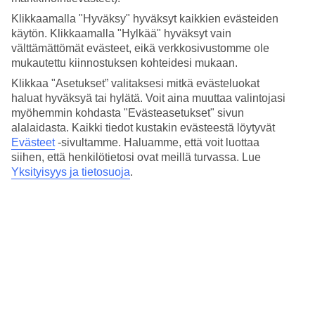
Uima-allas, kuntosali ja spa
Klikkaamalla "Hyväksy" hyväksyt kaikkien evästeiden
Jos vietät lomapäiviä Gaia Sun N Blue Boutique -hotellin alueella,
käytön. Klikkaamalla "Hylkää" hyväksyt vain
on hotellilla aurinkoterassi, jossa on pienempi laguunin muotoinen
välttämättömät evästeet, eikä verkkosivustomme ole
uima-allas sekä pieni uima-allas lapsille.
mukautettu kiinnostuksen kohteidesi mukaan.
Klikkaa "Asetukset” valitaksesi mitkä evästeluokat
Varaa puolihoito
haluat hyväksyä tai hylätä. Voit aina muuttaa valintojasi
Aamiainen sisältyy matkan hintaan ja voit varata puolihoidon
myöhemmin kohdasta "Evästeasetukset" sivun
aamiais- ja päivällisbuffetilla etukäteen ennen matkaasi. Ravintola
alalaidasta. Kaikki tiedot kustakin evästeestä löytyvät
Hudros Blue
tarjoilee annoksia, joihin paikallinen keittiö on ollut
Evästeet
-sivultamme.
Haluamme, että voit luottaa
inspiraationa.
siihen, että henkilötietosi ovat meillä turvassa. Lue
Yksityisyys ja tietosuoja
.
Huoneita : 73
Lyhyesti hotellista
Ulkouima-allas/Lastenallas
Kyllä/Kyllä
Keskustaan/Ostoksille
750 m/750 m
Ravintola/Baari
Kyllä/Kyllä
Matka lentokentältä