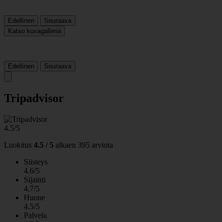
Edellinen
Seuraava
Katso kuvagalleria
Edellinen
Seuraava
Tripadvisor
4.5/5
Luokitus
4.5 / 5
alkaen
395 arviota
Siisteys
4.6/5
Sijainti
4.7/5
Huone
4.5/5
Palvelu