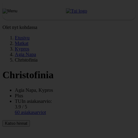
Olet nyt kohdassa
Etusivu
Matkat
Kypros
Agia Napa
Christofinia
Christofinia
Agia Napa, Kypros
Plus
TUIn asiakasarvio:
3.9 / 5
60 asiakasarviot
Katso hinnat