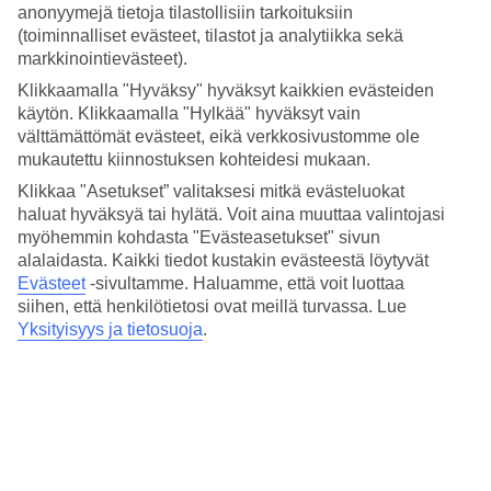
Allasbaarista voit tilata juomia, välipaloja ja lounasta päivän aikana.
anonyymejä tietoja tilastollisiin tarkoituksiin
Aamiainen tarjoillaan Mimoza Coffee Shopissa ja päivällinen
(toiminnalliset evästeet, tilastot ja analytiikka sekä
Venus-ravintolassa. Dionysos-baarissa on mukava nauttia lasillinen
markkinointievästeet).
ennen ateriaa tai sen jälkeen.
Klikkaamalla "Hyväksy" hyväksyt kaikkien evästeiden
Spa, kuntosali ja tennis
käytön. Klikkaamalla "Hylkää" hyväksyt vain
välttämättömät evästeet, eikä verkkosivustomme ole
Hotellin spassa on tarjolla lisämaksusta erilaisia hoitoja ja hierontoja.
mukautettu kiinnostuksen kohteidesi mukaan.
Lisäksi hotellilla on kuntosali, tennis ja muita aktiviteetteja.
Klikkaa "Asetukset” valitaksesi mitkä evästeluokat
Vanhempien kuntoillessa, lapset voivat viettää aikaa hotellin
haluat hyväksyä tai hylätä. Voit aina muuttaa valintojasi
kansainvälisessä lastenkerhossa.
myöhemmin kohdasta "Evästeasetukset" sivun
Lähellä rantaa
alalaidasta. Kaikki tiedot kustakin evästeestä löytyvät
Evästeet
-sivultamme.
Haluamme, että voit luottaa
Lähin ranta on Nissi Beach. Landa Beach on hieman kauempana, ja
siihen, että henkilötietosi ovat meillä turvassa. Lue
viihtyisälle Sandy Baylle kävelet noin 20 minuutissa. Sieltä voit
Yksityisyys ja tietosuoja
.
jatkaa kallioita pitkin ja edelleen kävelykatua Agia Napaan.
Huoneita : 189
Lyhyesti hotellista
Rannalle
350 m