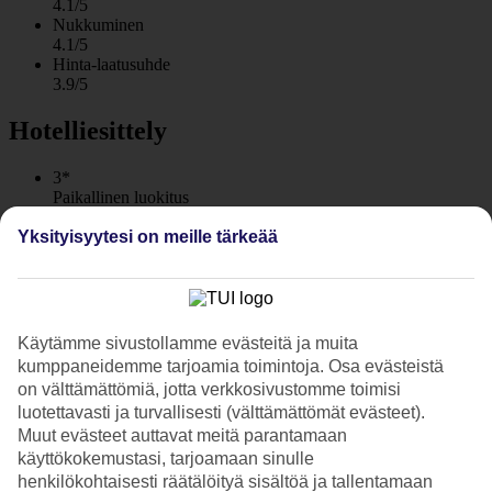
4.1/5
Nukkuminen
4.1/5
Hinta-laatusuhde
3.9/5
Hotelliesittely
3*
Paikallinen luokitus
WiFi
Yksityisyytesi on meille tärkeää
Lähellä Nissi Beachiä, sopii perheille
Christofinia sijaitsee vain muutaman minuutin kävelymatkan päässä
tunnetulta Nissi-rannalta. Allasalueella on uima-allas, aurinkotuolit ja
-varjot sekä lapsille erillinen lastenallas ja leikkitila. Aamiainen
Käytämme sivustollamme evästeitä ja muita
sisältyy matkan hintaan.
kumppaneidemme tarjoamia toimintoja. Osa evästeistä
on välttämättömiä, jotta verkkosivustomme toimisi
Pääkatu Nissi Avenuella on ravintoloita, baareja ja kauppoja. Agia
luotettavasti ja turvallisesti (välttämättömät evästeet).
Napan keskustaan kävelet noin puolessa tunnissa.
Muut evästeet auttavat meitä parantamaan
Allasbaari, ravintola ja baari
käyttökokemustasi, tarjoamaan sinulle
henkilökohtaisesti räätälöityä sisältöä ja tallentamaan