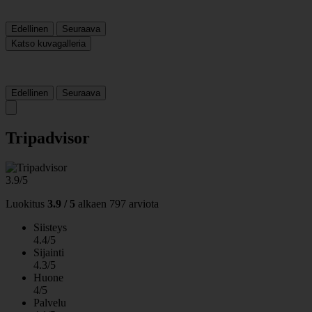
Edellinen
Seuraava
Katso kuvagalleria
Edellinen
Seuraava
Tripadvisor
3.9/5
Luokitus
3.9 / 5
alkaen
797 arviota
Siisteys
4.4/5
Sijainti
4.3/5
Huone
4/5
Palvelu