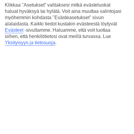
Klikkaa "Asetukset” valitaksesi mitkä evästeluokat
Petrosanan allasalueella on uima-allas, aurinkotuoleja, -varjoja sekä
haluat hyväksyä tai hylätä. Voit aina muuttaa valintojasi
baari-/snackbaari. Jos haluat nauttia meren läheisyydestä, kävele
myöhemmin kohdasta "Evästeasetukset" sivun
Agia Napan katuja alas satamaan ja valkohiekkaiselle Grecian
alalaidasta. Kaikki tiedot kustakin evästeestä löytyvät
Beachille.
Evästeet
-sivultamme.
Haluamme, että voit luottaa
siihen, että henkilötietosi ovat meillä turvassa. Lue
Huoneistoja : 48
Yksityisyys ja tietosuoja
.
Lyhyesti hotellista
Rannalle
1.4 km
Ulkouima-allas/Lastenallas
Kyllä/Kyllä
Keskustaan/Ostoksille
1 km/800 m
Matka lentokentältä
n. 45–90 min
Keskilämpötila Agia Napa
Edellinen