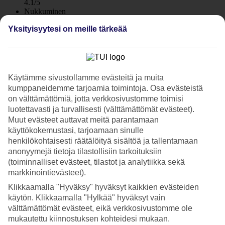
4.1/5
Nukkuminen
3.8/5
Yksityisyytesi on meille tärkeää
Hinta-laatusuhde
4/5
Hotelliesittely
Käytämme sivustollamme evästeitä ja muita
WiFi
kumppaneidemme tarjoamia toimintoja. Osa evästeistä
on välttämättömiä, jotta verkkosivustomme toimisi
Keskeisellä paikalla Agia Napassa
luotettavasti ja turvallisesti (välttämättömät evästeet).
Muut evästeet auttavat meitä parantamaan
Petrosana-huoneistohotelli sijaitsee vain lyhyen matkan päässä Agia
Napan baari- ja ravintolakaduilta. Asut tilavassa yksiössä tai
käyttökokemustasi, tarjoamaan sinulle
kaksiossa. Keskeinen sijainti houkuttelee sekä nuoria että vanhempia
henkilökohtaisesti räätälöityä sisältöä ja tallentamaan
vieraita. Kesäisin, sesonkiaikana, suurin osa vieraista on nuoria.
anonyymejä tietoja tilastollisiin tarkoituksiin
(toiminnalliset evästeet, tilastot ja analytiikka sekä
Aktiivista lomaa…
markkinointievästeet).
Palmujen ja viheralueiden keskellä voit viettää lomapäiviä
Klikkaamalla "Hyväksy" hyväksyt kaikkien evästeiden
esimerkiksi lentopallon, biljardin ja kuntoilun parissa hotellin
käytön. Klikkaamalla "Hylkää" hyväksyt vain
yksinkertaisissa kuntoilutiloissa.
välttämättömät evästeet, eikä verkkosivustomme ole
mukautettu kiinnostuksen kohteidesi mukaan.
…tai vain rentouttavia hetkiä