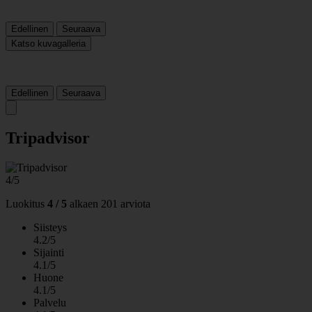
Edellinen
Seuraava
Katso kuvagalleria
Edellinen
Seuraava
Tripadvisor
4/5
Luokitus
4 / 5
alkaen
201 arviota
Siisteys
4.2/5
Sijainti
4.1/5
Huone
4.1/5
Palvelu