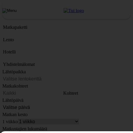
Matkapaketti
Lento
Hotelli
Yhdistelmälomat
Lähtöpaikka
Matkakohteet
Kohteet
Lähtöpäivä
Matkan kesto
1 viikko
Matkustajien lukumäärä