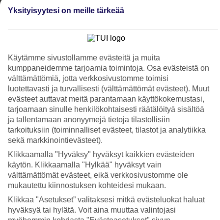
Yksityisyytesi on meille tärkeää
Hae
Käytämme sivustollamme evästeitä ja muita
Olet nyt kohdassa
kumppaneidemme tarjoamia toimintoja. Osa evästeistä on
Etusivu
välttämättömiä, jotta verkkosivustomme toimisi
Matkat
luotettavasti ja turvallisesti (välttämättömät evästeet). Muut
Kypros
evästeet auttavat meitä parantamaan käyttökokemustasi,
Agia Napa
tarjoamaan sinulle henkilökohtaisesti räätälöityä sisältöä
Hotellit
ja tallentamaan anonyymejä tietoja tilastollisiin
tarkoituksiin (toiminnalliset evästeet, tilastot ja analytiikka
SUURI LOMAOUTLET
sekä markkinointievästeet).
Tee löytöjä »
Klikkaamalla "Hyväksy" hyväksyt kaikkien evästeiden
käytön. Klikkaamalla "Hylkää" hyväksyt vain
Hotellit Agia Napa
välttämättömät evästeet, eikä verkkosivustomme ole
mukautettu kiinnostuksen kohteidesi mukaan.
Katso kaikki hotellit kohteessa
Agia Napa
. TUIlta löydät hotellit
Klikkaa "Asetukset” valitaksesi mitkä evästeluokat haluat
jokaiseen makuun. Hotelli perheelle tai aikuiseen makuun, täyden
hyväksyä tai hylätä. Voit aina muuttaa valintojasi
palvelun
All Inclusive -hotelli Agia Napassa
, tunnelmallinen