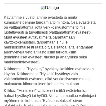
4.7/5
Nukkuminen
4.4/5
Hinta-laatusuhde
Käytämme sivustollamme evästeitä ja muita
4.4/5
kumppaneidemme tarjoamia toimintoja. Osa evästeistä
Hotelliesittely
on välttämättömiä, jotta verkkosivustomme toimisi
luotettavasti ja turvallisesti (välttämättömät evästeet).
Muut evästeet auttavat meitä parantamaan
3*
käyttökokemustasi, tarjoamaan sinulle
Paikallinen luokitus
henkilökohtaisesti räätälöityä sisältöä ja tallentamaan
All Inclusive -hotelli kävelyetäisyydellä rannalta
anonyymejä tietoja tilastollisiin tarkoituksiin
(toiminnalliset evästeet, tilastot ja analytiikka sekä
Antigoni Hotel sijaitsee Protarasin alueella, noin 10 minuutin
markkinointievästeet).
kävelymatkan päässä Fig Tree Bayn rannalta. Hotellilla on uima-
Klikkaamalla "Hyväksy" hyväksyt kaikkien evästeiden
allas, lastenallas, ravintola ja baari, lisäksi hintaan sisältyy All
Inclusive!
käytön. Klikkaamalla "Hylkää" hyväksyt vain
välttämättömät evästeet, eikä verkkosivustomme ole
Antigoni-hotellissa voit varata huoneen allasnäköalalla tai rajoitetulla
mukautettu kiinnostuksen kohteidesi mukaan.
merinäköalalla – pientä ekstraa lomallesi.
Klikkaa "Asetukset” valitaksesi mitkä evästeluokat
Allasalue ja lastenallas
haluat hyväksyä tai hylätä. Voit aina muuttaa valintojasi
myöhemmin kohdasta "Evästeasetukset" sivun
Hotellilla on laguunimainen uima-allas ja pienempi lastenallas
alalaidasta. Kaikki tiedot kustakin evästeestä löytyvät