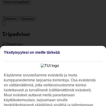
Katso kuvagalleria
Edellinen
Seuraava
Tripadvisor
4.4/5
Yksityisyytesi on meille tärkeää
Luokitus
4.4 / 5
alkaen
723 arviota
Siisteys
4.6/5
Sijainti
Käytämme sivustollamme evästeitä ja muita
4.3/5
kumppaneidemme tarjoamia toimintoja. Osa evästeistä
Huone
on välttämättömiä, jotta verkkosivustomme toimisi
4.5/5
Palvelu
luotettavasti ja turvallisesti (välttämättömät evästeet).
4.5/5
Muut evästeet auttavat meitä parantamaan
Nukkuminen
käyttökokemustasi, tarjoamaan sinulle
4.4/5
henkilökohtaisesti räätälöityä sisältöä ja tallentamaan