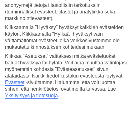
Hinta-laatusuhde
anonyymejä tietoja tilastollisiin tarkoituksiin
4.3/5
(toiminnalliset evästeet, tilastot ja analytiikka sekä
markkinointievästeet).
Hotelliesittely
Klikkaamalla "Hyväksy" hyväksyt kaikkien evästeiden
4*
käytön. Klikkaamalla "Hylkää" hyväksyt vain
Paikallinen luokitus
välttämättömät evästeet, eikä verkkosivustomme ole
mukautettu kiinnostuksen kohteidesi mukaan.
4 tähden hotelli Atlantica Aqua Blue kohteessa Protaras on hotelli,
jolla on baari, aamiaisbuffet ja WiFi. Hotellilla voit nauttia
Klikkaa "Asetukset” valitaksesi mitkä evästeluokat
palveluista kuten hieronta ja sauna. Jos matkustat lasten kanssa, on
haluat hyväksyä tai hylätä. Voit aina muuttaa valintojasi
lapsille lastenkerho/miniklubi, lastenallas ja leikkipaikka. Alueella on
myöhemmin kohdasta "Evästeasetukset" sivun
pysäköintimahdollisuus. Hotelli hyväksyy seuraavat luottokortit:
alalaidasta. Kaikki tiedot kustakin evästeestä löytyvät
American Express, EC Maestro, Mastercard ja Visa.
Evästeet
-sivultamme.
Haluamme, että voit luottaa
siihen, että henkilötietosi ovat meillä turvassa. Lue
Lyhyesti hotellista
Yksityisyys ja tietosuoja
.
Rannalle
1000 m
Ulkouima-allas/Lastenallas
Kyllä/Kyllä
Ravintola/Baari
Kyllä/Kyllä
Matka lentokentältä