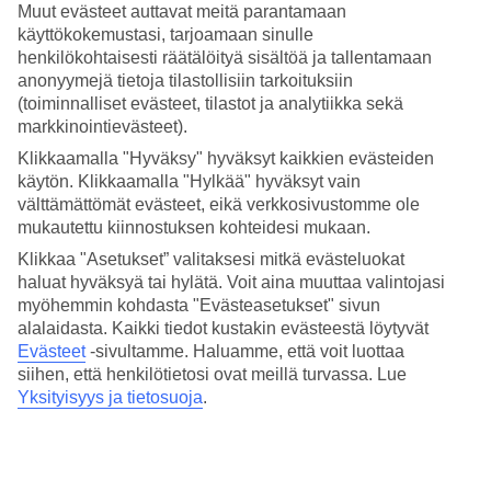
vieressä sijaitsevan sisarhotelli
BLUE STAR Althea Beachin
Muut evästeet auttavat meitä parantamaan
aktiviteetit ja palvelut ovat käytettävissä.
käyttökokemustasi, tarjoamaan sinulle
henkilökohtaisesti räätälöityä sisältöä ja tallentamaan
Upeita sisustusratkaisuja ja oma uima-allas
anonyymejä tietoja tilastollisiin tarkoituksiin
(toiminnalliset evästeet, tilastot ja analytiikka sekä
Huvilat ovat tyyliltään lähes futuristisia. Moderniin designiin on
markkinointievästeet).
yhdistetty luonnonmateriaaleja kuten ajopuuta ja rustiikkia puuta
sisustusratkaisuissa. Voit valita joko neljän tai viiden huoneen
Klikkaamalla "Hyväksy" hyväksyt kaikkien evästeiden
huvilan, joissa on makuuhuoneiden lisäksi keittiö ja olohuone.
käytön. Klikkaamalla "Hylkää" hyväksyt vain
Merinäköalallisissa huviloissa on terassit omilla uima-altailla ja
välttämättömät evästeet, eikä verkkosivustomme ole
näköala Perneran lahdelle.
mukautettu kiinnostuksen kohteidesi mukaan.
Kokkaa itse tai nauti ravintola-aterioista
Klikkaa "Asetukset” valitaksesi mitkä evästeluokat
haluat hyväksyä tai hylätä. Voit aina muuttaa valintojasi
Valitse haluatko valmistaa omat ateriasi vai varaatko etukäteen joko
myöhemmin kohdasta "Evästeasetukset" sivun
buffetaamiaisen tai puolihoidon, johon kuuluu aamiainen ja
alalaidasta. Kaikki tiedot kustakin evästeestä löytyvät
päivällinen. Erityisen mukavaa ja vaivatonta lomaa vietät, kun varaat
Evästeet
-sivultamme.
Haluamme, että voit luottaa
All Inclusiven – silloin hintaan sisältyy kaikki ateriat, välipalat ja
juomat. Kaikki ateriat tarjoillaan BLUE STAR Althea Beach -
siihen, että henkilötietosi ovat meillä turvassa. Lue
hotellilla.
Yksityisyys ja tietosuoja
.
Tule moikkaamaan Bamsea
Bamse asustaa BLUE STAR Althea Beach -sisarhotellissa ja hän