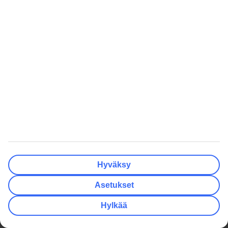
Lomakohteessa
Ryhmämatkat
Matkan jälkeen
TUI Smiles Rewards Club
TUI Smiles Rewards Club –
Säännöt ja ehdot
TUI
Hyödyllistä
Yritystiedot
Lisäpalvelut
Työpaikat
Matkavakuutus
Media
Turvaa lomallesi
Yksityisyys ja tietosuoja
Miksi valita matkapaketti?
Evästeasetukset
Hae TUI.fi -sivustolta
Kestävä matkailu
Tutustu tarjousehtoihin
Hyväksy
Yhteistyökumppanit
Matkalahjakortti
Asetukset
Säännösten noudattaminen ja
Hylkää
eettisyys
Oikopolut
Edulliset matkat
Talven lomamatkat
Kaikki äkkilähdöt