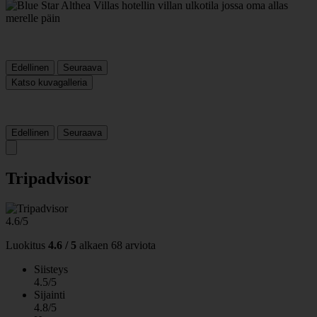
Edellinen
Seuraava
Katso kuvagalleria
Edellinen
Seuraava
Tripadvisor
4.6/5
Luokitus
4.6 / 5
alkaen
68 arviota
Siisteys
4.5/5
Sijainti
4.8/5