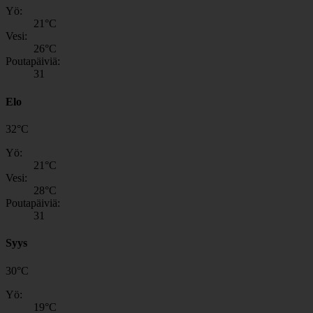
Yö:
21
°C
Vesi:
26
°C
Poutapäiviä:
31
Elo
32
°
C
Yö:
21
°C
Vesi:
28
°C
Poutapäiviä:
31
Syys
30
°
C
Yö:
19
°C