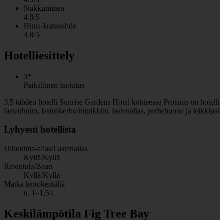
Nukkuminen
4.8/5
Hinta-laatusuhde
4.8/5
Hotelliesittely
3*
Paikallinen luokitus
3,5 tähden hotelli Sunrise Gardens Hotel kohteessa Protaras on hotelli, 
lastenhoito, lastenkerho/miniklubi, lastenallas, perhehuone ja leikkip
Lyhyesti hotellista
Ulkouima-allas/Lastenallas
Kyllä/Kyllä
Ravintola/Baari
Kyllä/Kyllä
Matka lentokentältä
n. 1–1,5 t
Keskilämpötila Fig Tree Bay