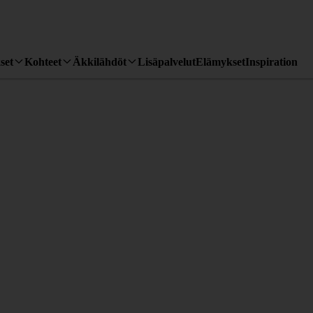
set
Kohteet
Äkkilähdöt
Lisäpalvelut
Elämykset
Inspiration