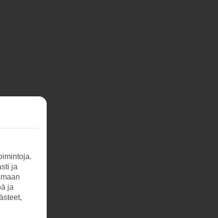
imintoja.
sti ja
tamaan
öä ja
ästeet,