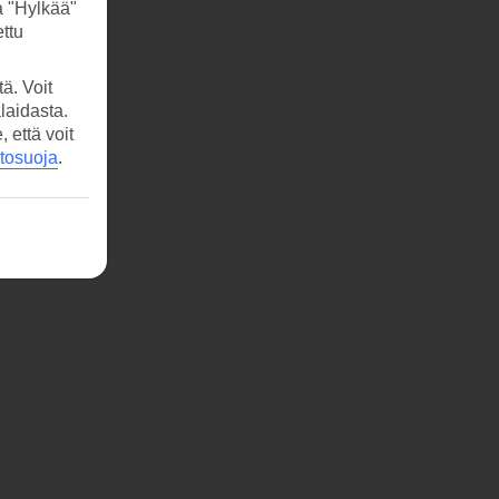
a "Hylkää"
ttu
ä. Voit
laidasta.
että voit
etosuoja
.