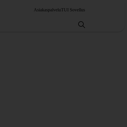
Asiakaspalvelu
TUI Sovellus