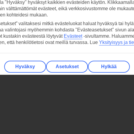
la "Hyväksy" hyväksyt kaikkien evästeiden käytön. Klikkaamall
ain välttämättömät evästeet, eikä verkkosivustomme ole mukaute
sen kohteidesi mukaan.
etukset” valitaksesi mitkä evästeluokat haluat hyväksyä tai hylät
aa valintojasi myöhemmin kohdasta "Evästeasetukset" sivun ala
ot kustakin evästeestä löytyvät
Evästeet
-sivultamme.
Haluamme, 
hen, että henkilötietosi ovat meillä turvassa. Lue
Yksityisyys ja ti
Hyväksy
Asetukset
Hylkää