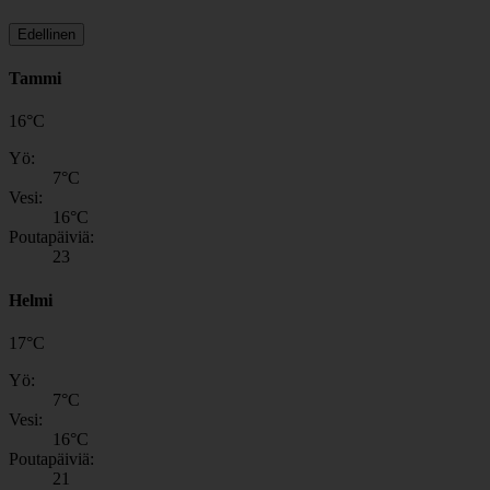
Edellinen
Tammi
16
°
C
Yö:
7
°C
Vesi:
16
°C
Poutapäiviä:
23
Helmi
17
°
C
Yö:
7
°C
Vesi:
16
°C
Poutapäiviä:
21