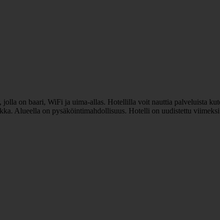
jolla on baari, WiFi ja uima-allas. Hotellilla voit nauttia palveluista kut
aikka. Alueella on pysäköintimahdollisuus. Hotelli on uudistettu viimek