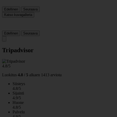
Edellinen
Seuraava
Katso kuvagalleria
Edellinen
Seuraava
Tripadvisor
4.8/5
Luokitus
4.8 / 5
alkaen
1413 arviota
Siisteys
4.8/5
Sijainti
4.9/5
Huone
4.8/5
Palvelu
4.9/5