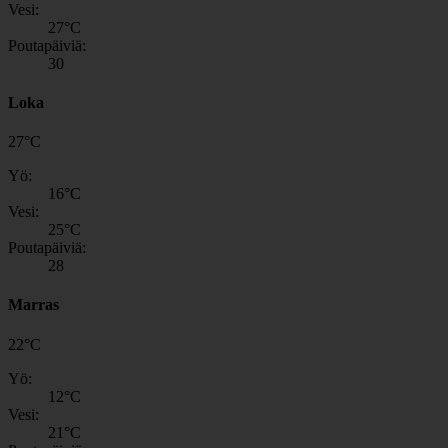
Vesi:
27
°C
Poutapäiviä:
30
Loka
27
°
C
Yö:
16
°C
Vesi:
25
°C
Poutapäiviä:
28
Marras
22
°
C
Yö:
12
°C
Vesi:
21
°C