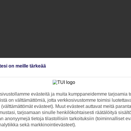
tesi on meille tärkeää
ivustollamme evästeitä ja muita kumppaneidemme tarjoamia to
stä on välttämättömiä, jotta verkkosivustomme toimisi luotettava
ti (välttämättömät evästeet). Muut evästeet auttavat meitä paran
ustasi, tarjoamaan sinulle henkilökohtaisesti räätälöityä sisält
 anonyymejä tietoja tilastollisiin tarkoituksiin (toiminnalliset ev
analytiikka sekä markkinointievästeet).