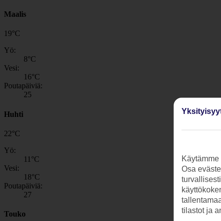
Maalis
19
°
C
Yö:
8
°C
Vesi:
16
°C
Poutapäiviä:
25
Yksityisyy
Huhti
22
°
C
Yö:
Käytämme s
11
°C
Vesi:
Osa evästei
18
°C
turvallises
Poutapäiviä:
käyttökokem
27
tallentamaan
tilastot ja 
Touko