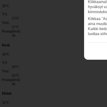
Klikkaamal
26
°
C
hyväksyt v
kiinnostuk
Yö:
15
°C
Klikkaa "As
Vesi:
aina muutt
21
°C
Kaikki tied
Poutapäiviä:
luottaa sii
30
Kesä
30
°
C
Yö:
18
°C
Vesi:
24
°C
Poutapäiviä:
30
Heinä
32
°
C