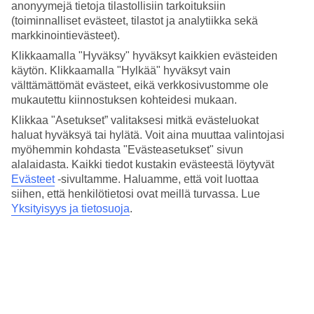
Nukkuminen
anonyymejä tietoja tilastollisiin tarkoituksiin
4.6/5
(toiminnalliset evästeet, tilastot ja analytiikka sekä
Hinta-laatusuhde
markkinointievästeet).
4.6/5
Klikkaamalla "Hyväksy" hyväksyt kaikkien evästeiden
Hotelliesittely
käytön. Klikkaamalla "Hylkää" hyväksyt vain
välttämättömät evästeet, eikä verkkosivustomme ole
mukautettu kiinnostuksen kohteidesi mukaan.
4*
Paikallinen luokitus
Klikkaa "Asetukset” valitaksesi mitkä evästeluokat
haluat hyväksyä tai hylätä. Voit aina muuttaa valintojasi
4 tähden hotelli Sunrise Oasis Hotel & Waterpark kohteessa Protaras
myöhemmin kohdasta "Evästeasetukset" sivun
on hotelli, jolla on baari, WiFi ja uima-allas. Hotellilla voit nauttia
palveluista kuten sauna. Jos matkustat lasten kanssa, on lapsille
alalaidasta. Kaikki tiedot kustakin evästeestä löytyvät
lastenhoito, lastenkerho/miniklubi, lastenallas, perhehuone ja
Evästeet
-sivultamme.
Haluamme, että voit luottaa
leikkipaikka. Alueella on pysäköintimahdollisuus. Hotelli hyväksyy
siihen, että henkilötietosi ovat meillä turvassa. Lue
seuraavat luottokortit: American Express, Mastercard ja Visa.
Yksityisyys ja tietosuoja
.
Lyhyesti hotellista
Rannalle
700 m
Ulkouima-allas/Lastenallas
Kyllä/Kyllä
Ravintola/Baari