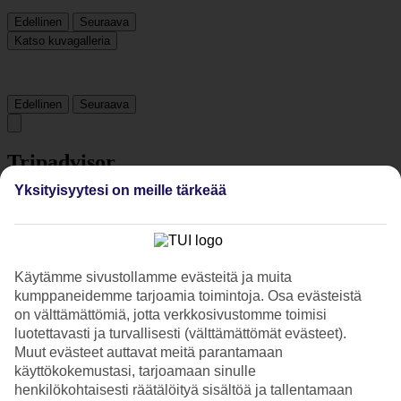
Edellinen
Seuraava
Katso kuvagalleria
Edellinen
Seuraava
Tripadvisor
Yksityisyytesi on meille tärkeää
4.6/5
Luokitus
4.6 / 5
alkaen
1747 arviota
Siisteys
Käytämme sivustollamme evästeitä ja muita
4.8/5
kumppaneidemme tarjoamia toimintoja. Osa evästeistä
Sijainti
on välttämättömiä, jotta verkkosivustomme toimisi
4.7/5
luotettavasti ja turvallisesti (välttämättömät evästeet).
Huone
Muut evästeet auttavat meitä parantamaan
4.6/5
käyttökokemustasi, tarjoamaan sinulle
Palvelu
4.7/5
henkilökohtaisesti räätälöityä sisältöä ja tallentamaan