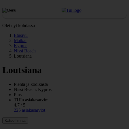
Olet nyt kohdassa
Etusivu
Matkat
Kypros
Nissi Beach
Loutsiana
Loutsiana
Pientä ja kodikasta
Nissi Beach, Kypros
Plus
TUIn asiakasarvio:
4.7 / 5
225 asiakasarviot
Katso hinnat