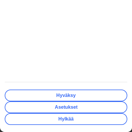
Työpaikat
Matkavakuutus
Media
Turvaa lomallesi
Yksityisyys ja tietosuoja
Miksi valita matkapaketti?
Evästeasetukset
Hae TUI.fi -sivustolta
Kestävä matkailu
Tutustu tarjousehtoihin
Yhteistyökumppanit
Matkalahjakortti
Säännösten noudattaminen ja
eettisyys
Oikopolut
Edulliset matkat
Talven lomamatkat
Kaikki äkkilähdöt
Kesän lomamatkat
Äkkilähdöt Helsinki
Hyväksy
Varaa kaupunkiloma
Äkkilähdöt Oulu
Asetukset
Lomat Suomessa
Äkkilähdöt Kreikka
Hylkää
Perheloma
Äkkilähdöt Espanja
Rantalomat
Äkkilähdöt Turkki