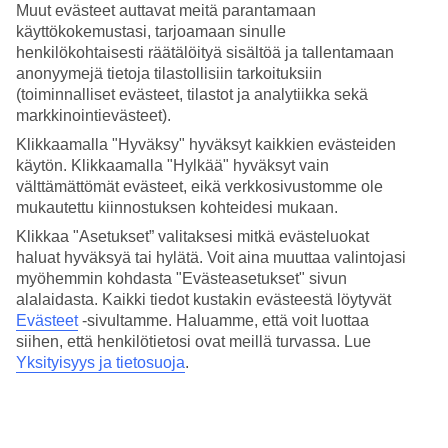
Muut evästeet auttavat meitä parantamaan
Hotellilla on uima-allas, jonka äärellä voit rentoutua. Hotellilla on
käyttökokemustasi, tarjoamaan sinulle
myös leikkipaikka lapsille ja sekä mahdollisuus vuokrata
henkilökohtaisesti räätälöityä sisältöä ja tallentamaan
polkupyöriä, jos haluat lähteä tutustumaan alueeseen.
anonyymejä tietoja tilastollisiin tarkoituksiin
(toiminnalliset evästeet, tilastot ja analytiikka sekä
Huoneisto vai hotellihuone?
markkinointievästeet).
Loutsianassa on sekä huoneistoja minikeittiöllä että hotellihuoneita,
Klikkaamalla "Hyväksy" hyväksyt kaikkien evästeiden
joista valita. Jos haluat valmistaa ateriasi mieluummin itse, on lähellä
käytön. Klikkaamalla "Hylkää" hyväksyt vain
supermarket, josta voit kätevästi ostaa peruselintarvikkeita.
välttämättömät evästeet, eikä verkkosivustomme ole
Aamiainen sisältyy matkan hintaan, ja jos haluat lisäksi vielä
mukautettu kiinnostuksen kohteidesi mukaan.
päivällisen, voit varata lisäpalveluna puolihoidon.
Klikkaa "Asetukset” valitaksesi mitkä evästeluokat
Huoneita : 24
haluat hyväksyä tai hylätä. Voit aina muuttaa valintojasi
Huoneistoja : 64
myöhemmin kohdasta "Evästeasetukset" sivun
alalaidasta. Kaikki tiedot kustakin evästeestä löytyvät
Lyhyesti hotellista
Evästeet
-sivultamme.
Haluamme, että voit luottaa
siihen, että henkilötietosi ovat meillä turvassa. Lue
Rannalle
500 m - 1.2 km
Yksityisyys ja tietosuoja
.
Ulkouima-allas/Lastenallas
Kyllä/Kyllä
Keskustaan/Ostoksille
4 km/2 km