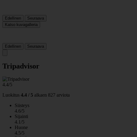
Edellinen
Seuraava
Katso kuvagalleria
Edellinen
Seuraava
Tripadvisor
4.4/5
Luokitus
4.4 / 5
alkaen
827 arviota
Siisteys
4.6/5
Sijainti
4.1/5
Huone
4.5/5