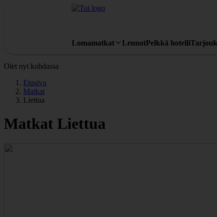
Lomamatkat
Lennot
Pelkkä hotelli
Tarjouk
Olet nyt kohdassa
Etusivu
Matkat
Liettua
Matkat Liettua