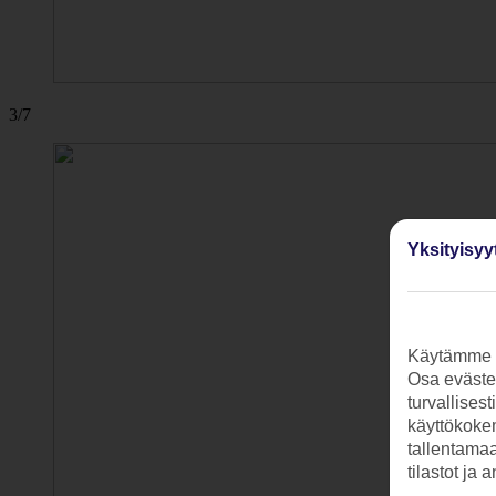
3/7
Yksityisyy
Käytämme s
Osa evästei
turvallises
käyttökokem
tallentamaan
tilastot ja 