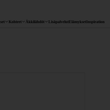
set
Kohteet
Äkkilähdöt
Lisäpalvelut
Elämykset
Inspiration