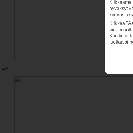
Klikkaamal
hyväksyt v
kiinnostuk
Klikkaa "As
aina muutt
Kaikki tied
luottaa sii
4/7