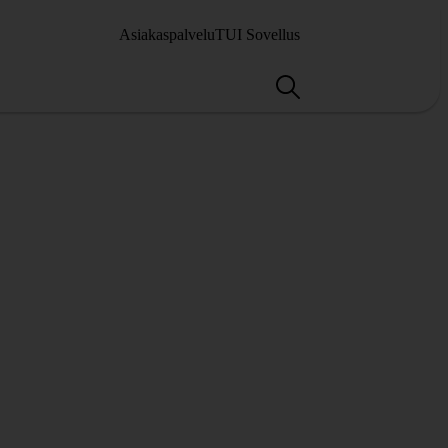
Asiakaspalvelu
TUI Sovellus