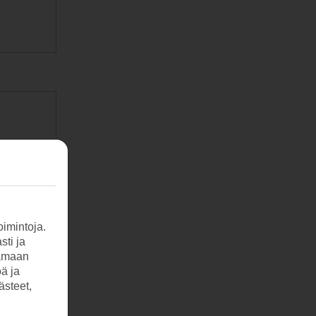
imintoja.
sti ja
tamaan
öä ja
ästeet,