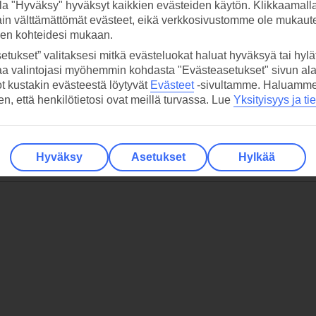
la "Hyväksy" hyväksyt kaikkien evästeiden käytön. Klikkaamall
ain välttämättömät evästeet, eikä verkkosivustomme ole mukaute
sen kohteidesi mukaan.
etukset” valitaksesi mitkä evästeluokat haluat hyväksyä tai hylät
aa valintojasi myöhemmin kohdasta "Evästeasetukset" sivun ala
ot kustakin evästeestä löytyvät
Evästeet
-sivultamme.
Haluamme, 
hen, että henkilötietosi ovat meillä turvassa. Lue
Yksityisyys ja ti
Hyväksy
Asetukset
Hylkää