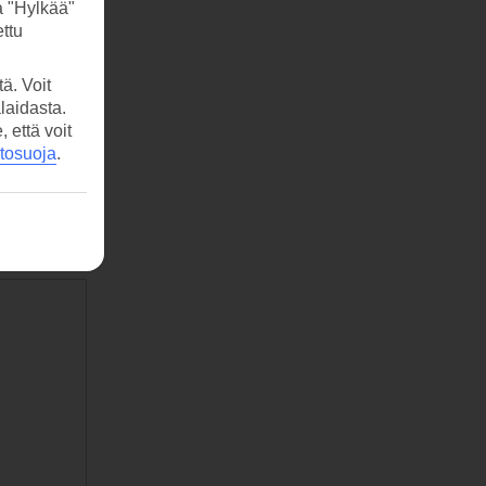
a "Hylkää"
ttu
ä. Voit
laidasta.
että voit
etosuoja
.