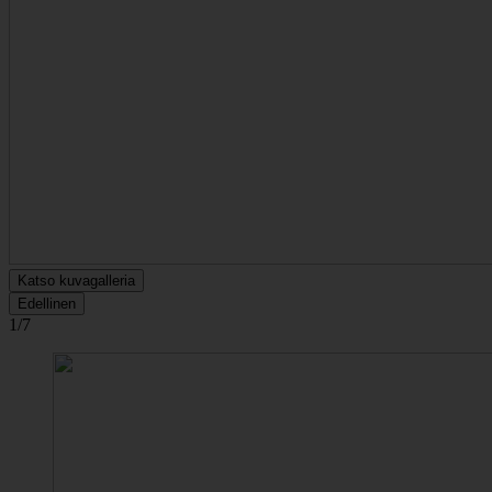
Katso kuvagalleria
Edellinen
1/7