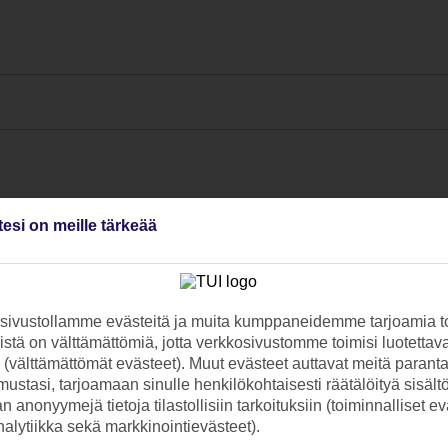
tesi on meille tärkeää
ivustollamme evästeitä ja muita kumppaneidemme tarjoamia to
stä on välttämättömiä, jotta verkkosivustomme toimisi luotettava
ti (välttämättömät evästeet). Muut evästeet auttavat meitä paran
ustasi, tarjoamaan sinulle henkilökohtaisesti räätälöityä sisält
 anonyymejä tietoja tilastollisiin tarkoituksiin (toiminnalliset ev
analytiikka sekä markkinointievästeet).