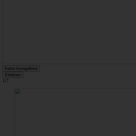
Katso kuvagalleria
Edellinen
1/7