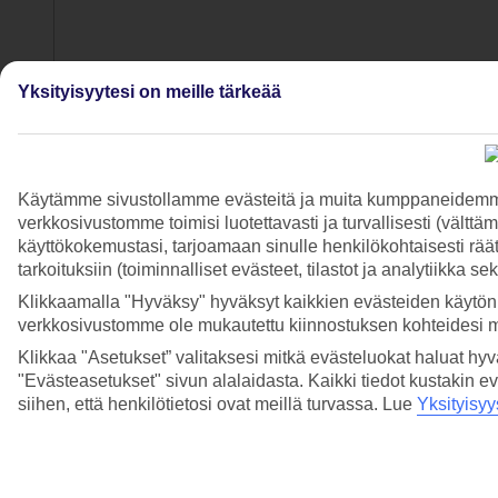
Yksityisyytesi on meille tärkeää
Käytämme sivustollamme evästeitä ja muita kumppaneidemme t
verkkosivustomme toimisi luotettavasti ja turvallisesti (vält
4/7
käyttökokemustasi, tarjoamaan sinulle henkilökohtaisesti räätä
tarkoituksiin (toiminnalliset evästeet, tilastot ja analytiikka s
Klikkaamalla "Hyväksy" hyväksyt kaikkien evästeiden käytön.
verkkosivustomme ole mukautettu kiinnostuksen kohteidesi 
Klikkaa "Asetukset” valitaksesi mitkä evästeluokat haluat hy
"Evästeasetukset" sivun alalaidasta. Kaikki tiedot kustakin ev
siihen, että henkilötietosi ovat meillä turvassa. Lue
Yksityisyy