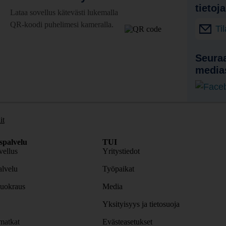
tietoj
Lataa sovellus kätevästi lukemalla
QR-koodi puhelimesi kameralla.
Ti
Seuraa
media
it
spalvelu
TUI
ellus
Yritystiedot
lvelu
Työpaikat
uokraus
Media
Yksityisyys ja tietosuoja
atkat
Evästeasetukset