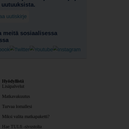
a uutuuksista.
laa uutiskirje
 meitä sosiaalisessa
ssa
Hyödyllistä
Lisäpalvelut
Matkavakuutus
Turvaa lomallesi
Miksi valita matkapaketti?
Hae TUI.fi -sivustolta