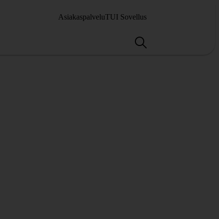
Asiakaspalvelu
TUI Sovellus