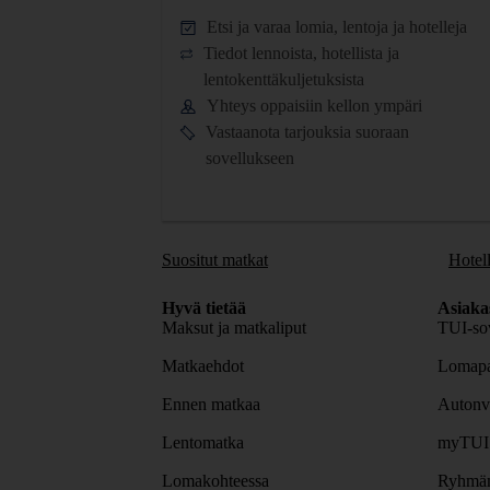
Etsi ja varaa lomia, lentoja ja hotelleja
Tiedot lennoista, hotellista ja
lentokenttäkuljetuksista
Yhteys oppaisiin kellon ympäri
Vastaanota tarjouksia suoraan
sovellukseen
Suositut matkat
Hotell
Hyvä tietää
Asiaka
Maksut ja matkaliput
TUI-sov
Matkaehdot
Lomapa
Ennen matkaa
Autonv
Lentomatka
myTUI
Lomakohteessa
Ryhmäm