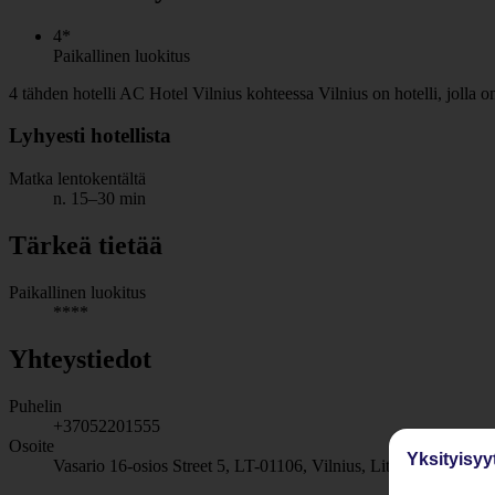
4*
Paikallinen luokitus
4 tähden hotelli AC Hotel Vilnius kohteessa Vilnius on hotelli, jolla on
Lyhyesti hotellista
Matka lentokentältä
n. 15–30 min
Tärkeä tietää
Paikallinen luokitus
****
Yhteystiedot
Puhelin
+37052201555
Osoite
Yksityisyy
Vasario 16-osios Street 5, LT-01106, Vilnius, Lithuania