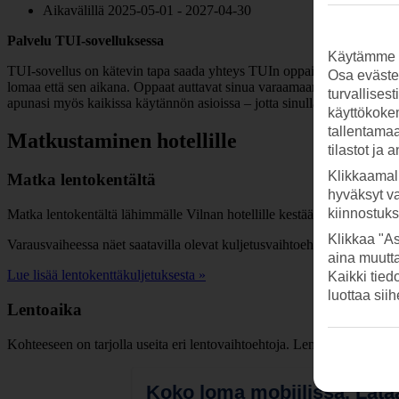
Aikavälillä 2025-05-01 - 2027-04-30
Palvelu TUI-sovelluksessa
Käytämme s
TUI-sovellus on kätevin tapa saada yhteys TUIn oppaisiin – juuri sill
Osa evästei
lomaa että sen aikana. Oppaat auttavat sinua varaamaan retkiä ja vuokr
turvallises
apunasi myös kaikissa käytännön asioissa – jotta sinulla olisi mukava 
käyttökokem
tallentamaan
Matkustaminen hotellille
tilastot ja 
Klikkaamal
Matka lentokentältä
hyväksyt v
kiinnostuk
Matka lentokentältä lähimmälle Vilnan hotellille kestää noin 15–30 min
Klikkaa "As
Varausvaiheessa näet saatavilla olevat kuljetusvaihtoehdot. Voit varat
aina muutt
Lue lisää lentokenttäkuljetuksesta »
Kaikki tied
luottaa sii
Lentoaika
Kohteeseen on tarjolla useita eri lentovaihtoehtoja. Lentoajan näet var
Koko loma mobiilissa.
Lataa