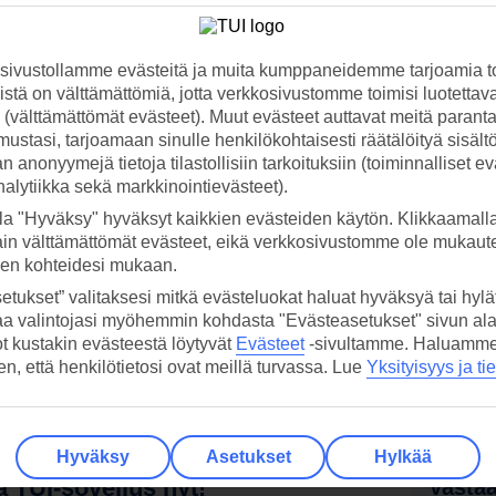
ivustollamme evästeitä ja muita kumppaneidemme tarjoamia to
oin kun itse haluat, kellon ympäri. Sovelluksen
Kysy oppailta
-osiossa vo
stä on välttämättömiä, jotta verkkosivustomme toimisi luotettava
aamaan auton, jakavat ravintolavinkkejä ja kertovat, mistä löydät kohtee
ti (välttämättömät evästeet). Muut evästeet auttavat meitä paran
ja rentouttava loma. Tavoitat oppaat kiireellisissä tapauksissa myös puh
ustasi, tarjoamaan sinulle henkilökohtaisesti räätälöityä sisält
 anonyymejä tietoja tilastollisiin tarkoituksiin (toiminnalliset ev
analytiikka sekä markkinointievästeet).
la "Hyväksy" hyväksyt kaikkien evästeiden käytön. Klikkaamall
ain välttämättömät evästeet, eikä verkkosivustomme ole mukaute
sen kohteidesi mukaan.
, liikenteestä riippuen.
etukset” valitaksesi mitkä evästeluokat haluat hyväksyä tai hylät
a kuljetukset myös kirjautumalla
myTUI-tilillesi
, kun olet tehnyt varauk
aa valintojasi myöhemmin kohdasta "Evästeasetukset" sivun ala
ot kustakin evästeestä löytyvät
Evästeet
-sivultamme.
Haluamme, 
hen, että henkilötietosi ovat meillä turvassa. Lue
Yksityisyys ja ti
ausvaiheessa. Esimerkiksi suora lento Helsingistä Vilnaan n. 1 tunti 40 
Hyväksy
Asetukset
Hylkää
 TUI-sovellus nyt!
Vastaa