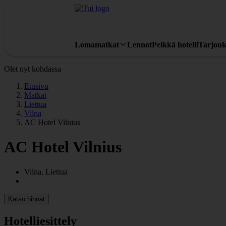
Lomamatkat
Lennot
Pelkkä hotelli
Tarjouk
Olet nyt kohdassa
Etusivu
Matkat
Liettua
Vilna
AC Hotel Vilnius
AC Hotel Vilnius
Vilna, Liettua
Katso hinnat
Hotelliesittely