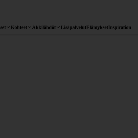
set
Kohteet
Äkkilähdöt
Lisäpalvelut
Elämykset
Inspiration