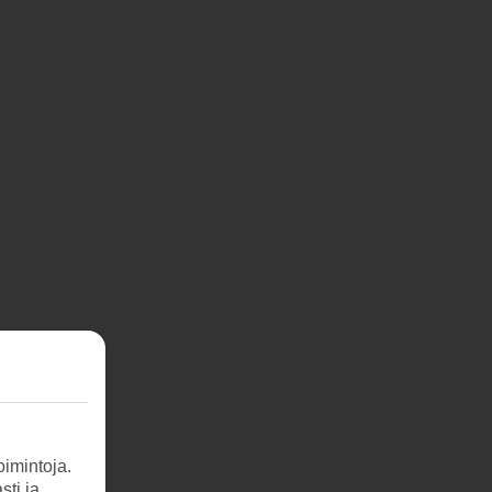
imintoja.
sti ja