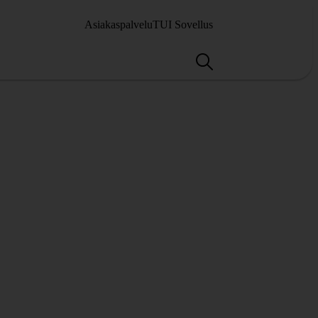
Asiakaspalvelu
TUI Sovellus