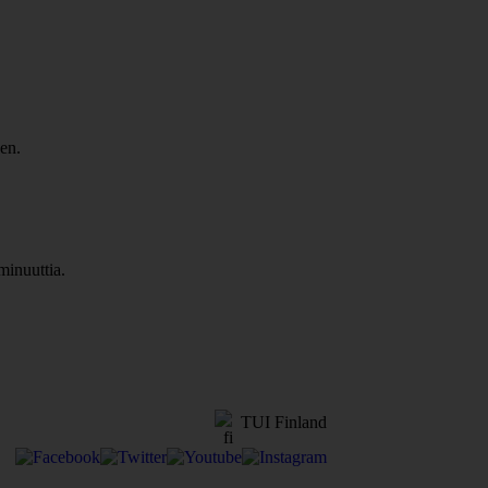
sen.
minuuttia.
TUI Finland