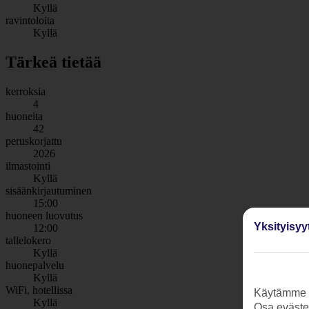
Kyllä
ravintoloita
Kyllä
Tärkeä tietää
kerroksia
4
huoneita
42
peruskorjattu
2026
ilmastointi
Kyllä
sisäänkirjautuminen
15:00
huoneen luovutus
Yksityisyy
12:00
tallelokero
Kyllä
huonepalvelu
Kyllä
WiFi, hotellissa
Käytämme s
Kyllä
Osa evästei