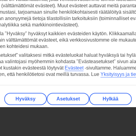
ti (välttämättömät evästeet). Muut evästeet auttavat meitä paran
ustasi, tarjoamaan sinulle henkilökohtaisesti räätälöityä sisält
 anonyymejä tietoja tilastollisiin tarkoituksiin (toiminnalliset ev
analytiikka sekä markkinointievästeet).
la "Hyväksy" hyväksyt kaikkien evästeiden käytön. Klikkaamall
ain välttämättömät evästeet, eikä verkkosivustomme ole mukaute
sen kohteidesi mukaan.
etukset” valitaksesi mitkä evästeluokat haluat hyväksyä tai hylät
aa valintojasi myöhemmin kohdasta "Evästeasetukset" sivun ala
ot kustakin evästeestä löytyvät
Evästeet
-sivultamme.
Haluamme, 
hen, että henkilötietosi ovat meillä turvassa. Lue
Yksityisyys ja ti
Hyväksy
Asetukset
Hylkää