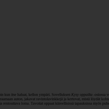
oin kun itse haluat, kellon ympäri. Sovelluksen
Kysy oppailta
-osiossa vo
aamaan auton, jakavat ravintolavinkkejä ja kertovat, mistä löydät kohtee
ja rentouttava loma. Tavoitat oppaat kiireellisissä tapauksissa myös puh