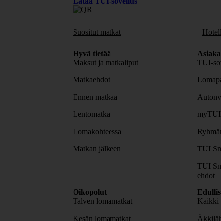
Lataa TUI-sovellus
Suositut matkat
Hotell
Hyvä tietää
Asiaka
Maksut ja matkaliput
TUI-sov
Matkaehdot
Lomapa
Ennen matkaa
Autonv
Lentomatka
myTUI
Lomakohteessa
Ryhmäm
Matkan jälkeen
TUI Sm
TUI Sm
ehdot
Oikopolut
Edulli
Talven lomamatkat
Kaikki 
Kesän lomamatkat
Äkkiläh