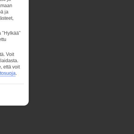
tamaan
öä ja
ästeet,
a "Hylkää"
ttu
ä. Voit
laidasta.
että voit
etosuoja
.