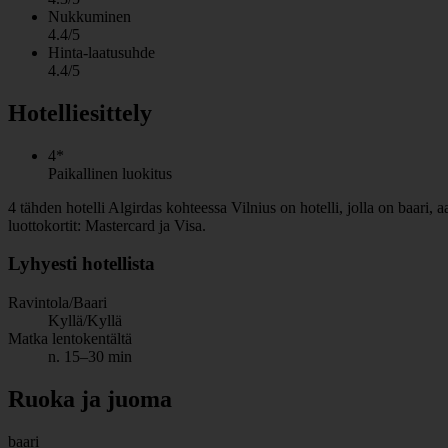
Nukkuminen
4.4/5
Hinta-laatusuhde
4.4/5
Hotelliesittely
4*
Paikallinen luokitus
4 tähden hotelli Algirdas kohteessa Vilnius on hotelli, jolla on baari
luottokortit: Mastercard ja Visa.
Lyhyesti hotellista
Ravintola/Baari
Kyllä/Kyllä
Matka lentokentältä
n. 15–30 min
Ruoka ja juoma
baari