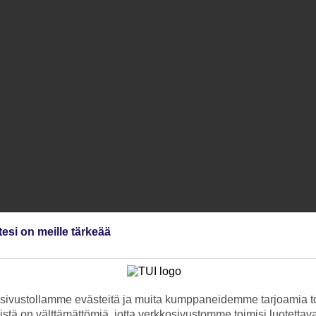
tesi on meille tärkeää
ivustollamme evästeitä ja muita kumppaneidemme tarjoamia to
stä on välttämättömiä, jotta verkkosivustomme toimisi luotettava