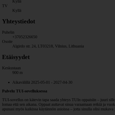
Kyllä
TV
Kyllä
Yhteystiedot
Puhelin
+37052326650
Osoite
Algirdo str. 24, LT03218, Vilnius, Lithuania
Etäisyydet
Keskustaan
900 m
Aikavälillä 2025-05-01 - 2027-04-30
Palvelu TUI-sovelluksessa
TUI-sovellus on kätevin tapa saada yhteys TUIn oppaisiin – juuri sill
lomaa että sen aikana. Oppaat auttavat sinua varaamaan retkiä ja vuokr
apunasi myös kaikissa käytännön asioissa – jotta sinulla olisi mukava 