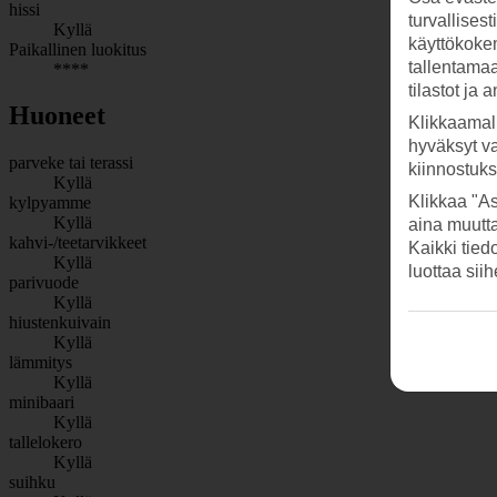
hissi
turvallises
Kyllä
käyttökokem
Paikallinen luokitus
tallentamaan
****
tilastot ja 
Huoneet
Klikkaamal
hyväksyt v
parveke tai terassi
kiinnostuk
Kyllä
Klikkaa "As
kylpyamme
Kyllä
aina muutt
kahvi-/teetarvikkeet
Kaikki tied
Kyllä
luottaa sii
parivuode
Kyllä
hiustenkuivain
Kyllä
lämmitys
Kyllä
minibaari
Kyllä
tallelokero
Kyllä
suihku