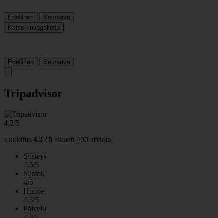
Edellinen
Seuraava
Katso kuvagalleria
Edellinen
Seuraava
Tripadvisor
4.2/5
Luokitus
4.2 / 5
alkaen
400 arviota
Siisteys
4.5/5
Sijainti
4/5
Huone
4.3/5
Palvelu
4.3/5