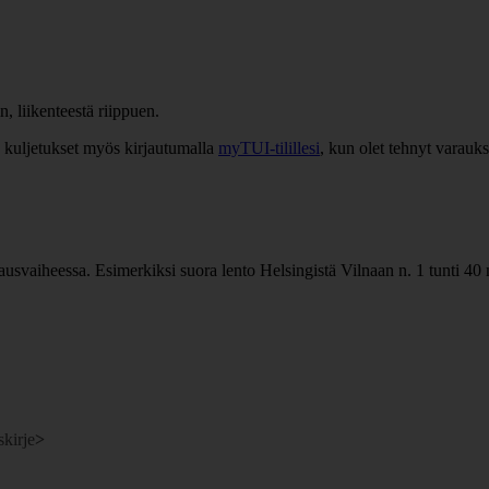
, liikenteestä riippuen.
a kuljetukset myös kirjautumalla
myTUI-tilillesi
, kun olet tehnyt varauk
ausvaiheessa. Esimerkiksi suora lento Helsingistä Vilnaan n. 1 tunti 40 
skirje
>