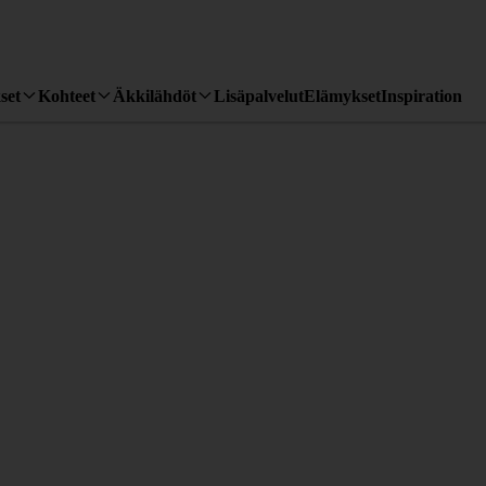
set
Kohteet
Äkkilähdöt
Lisäpalvelut
Elämykset
Inspiration