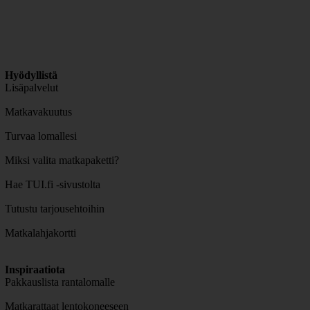
Hyödyllistä
Lisäpalvelut
Matkavakuutus
Turvaa lomallesi
Miksi valita matkapaketti?
Hae TUI.fi -sivustolta
Tutustu tarjousehtoihin
Matkalahjakortti
Inspiraatiota
Pakkauslista rantalomalle
Matkarattaat lentokoneeseen