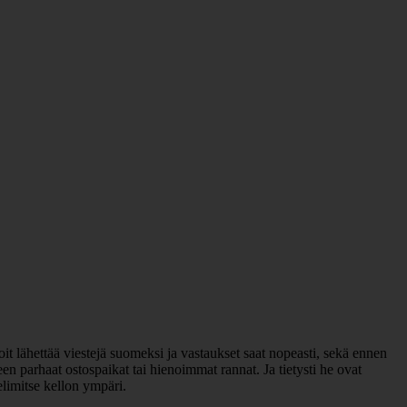
it lähettää viestejä suomeksi ja vastaukset saat nopeasti, sekä ennen
n parhaat ostospaikat tai hienoimmat rannat. Ja tietysti he ovat
elimitse kellon ympäri.