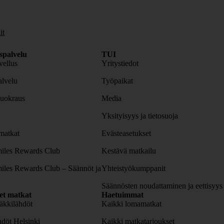
it
spalvelu
TUI
ellus
Yritystiedot
lvelu
Työpaikat
uokraus
Media
Yksityisyys ja tietosuoja
atkat
Evästeasetukset
iles Rewards Club
Kestävä matkailu
iles Rewards Club – Säännöt ja
Yhteistyökumppanit
Säännösten noudattaminen ja eettisyys
set matkat
Haetuimmat
äkkilähdöt
Kaikki lomamatkat
döt Helsinki
Kaikki matkatarjoukset