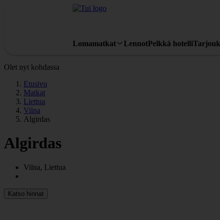
Lomamatkat
Lennot
Pelkkä hotelli
Tarjouk
Olet nyt kohdassa
Etusivu
Matkat
Liettua
Vilna
Algirdas
Algirdas
Vilna, Liettua
Katso hinnat