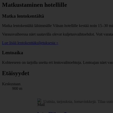
Matkustaminen hotellille
Matka lentokentältä
Matka lentokentältä lähimmälle Vilnan hotellille kestää noin 15–30 min
Varausvaiheessa näet saatavilla olevat kuljetusvaihtoehdot. Voit varat
Lue lisää lentokenttäkuljetuksesta »
Lentoaika
Kohteeseen on tarjolla useita eri lentovaihtoehtoja. Lentoajan näet var
Etäisyydet
Keskustaan
900 m
Uutisia, tarjouksia, lomavinkkejä.
Tilaa uuti