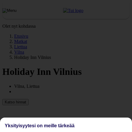
Olet nyt kohdassa
Etusivu
Matkat
Liettua
Vilna
Holiday Inn Vilnius
Holiday Inn Vilnius
Vilna, Liettua
Katso hinnat
Yksityisyytesi on meille tärkeää
Edellinen
Seuraava