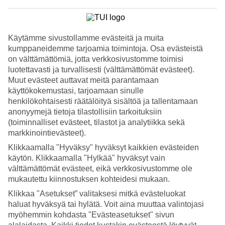
Katso kuvagalleria
Käytämme sivustollamme evästeitä ja muita
Edellinen
Seuraava
kumppaneidemme tarjoamia toimintoja. Osa evästeistä
on välttämättömiä, jotta verkkosivustomme toimisi
luotettavasti ja turvallisesti (välttämättömät evästeet).
Tripadvisor
Muut evästeet auttavat meitä parantamaan
käyttökokemustasi, tarjoamaan sinulle
henkilökohtaisesti räätälöityä sisältöä ja tallentamaan
4.5/5
anonyymejä tietoja tilastollisiin tarkoituksiin
Luokitus
4.5 / 5
alkaen
758 arviota
(toiminnalliset evästeet, tilastot ja analytiikka sekä
markkinointievästeet).
Siisteys
4.6/5
Klikkaamalla "Hyväksy" hyväksyt kaikkien evästeiden
Sijainti
käytön. Klikkaamalla "Hylkää" hyväksyt vain
4.2/5
välttämättömät evästeet, eikä verkkosivustomme ole
Huone
mukautettu kiinnostuksen kohteidesi mukaan.
4.4/5
Palvelu
Klikkaa "Asetukset” valitaksesi mitkä evästeluokat
4.5/5
haluat hyväksyä tai hylätä. Voit aina muuttaa valintojasi
Nukkuminen
myöhemmin kohdasta "Evästeasetukset" sivun
4.5/5