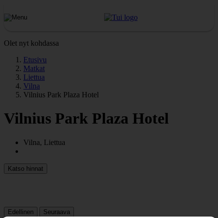
Olet nyt kohdassa
Etusivu
Matkat
Liettua
Vilna
Vilnius Park Plaza Hotel
Vilnius Park Plaza Hotel
Vilna, Liettua
Katso hinnat
Edellinen
Seuraava