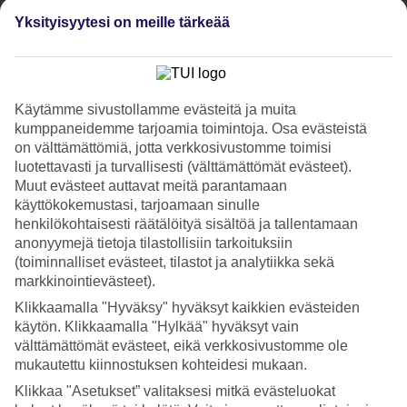
Katso kuvagalleria
Yksityisyytesi on meille tärkeää
Edellinen
Seuraava
Käytämme sivustollamme evästeitä ja muita
Tripadvisor
kumppaneidemme tarjoamia toimintoja. Osa evästeistä
on välttämättömiä, jotta verkkosivustomme toimisi
luotettavasti ja turvallisesti (välttämättömät evästeet).
3.7/5
Muut evästeet auttavat meitä parantamaan
käyttökokemustasi, tarjoamaan sinulle
Luokitus
3.7 / 5
alkaen
386 arviota
henkilökohtaisesti räätälöityä sisältöä ja tallentamaan
anonyymejä tietoja tilastollisiin tarkoituksiin
Siisteys
(toiminnalliset evästeet, tilastot ja analytiikka sekä
4.2/5
Sijainti
markkinointievästeet).
3.2/5
Klikkaamalla "Hyväksy" hyväksyt kaikkien evästeiden
Huone
käytön. Klikkaamalla "Hylkää" hyväksyt vain
4/5
Palvelu
välttämättömät evästeet, eikä verkkosivustomme ole
3.9/5
mukautettu kiinnostuksen kohteidesi mukaan.
Nukkuminen
Klikkaa "Asetukset” valitaksesi mitkä evästeluokat
4.1/5