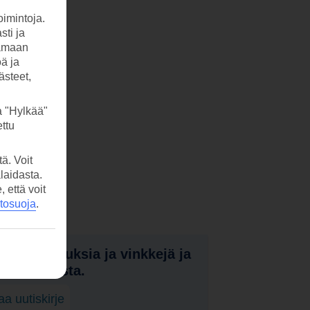
imintoja.
sti ja
tamaan
öä ja
ästeet,
a "Hylkää"
ttu
ä. Voit
laidasta.
että voit
etosuoja
.
nota tarjouksia ja vinkkejä ja
a uutuuksista.
laa uutiskirje