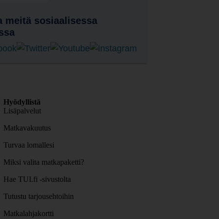
 meitä sosiaalisessa
ssa
Hyödyllistä
Lisäpalvelut
Matkavakuutus
Turvaa lomallesi
Miksi valita matkapaketti?
Hae TUI.fi -sivustolta
Tutustu tarjousehtoihin
Matkalahjakortti