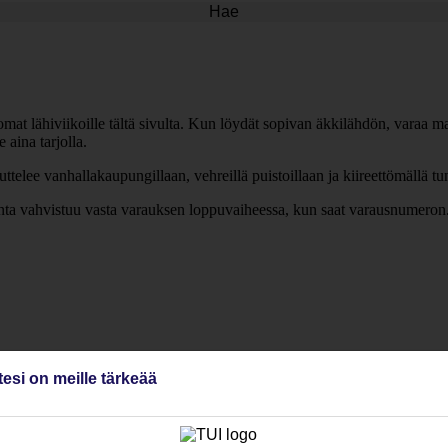
Hae
mat lähiviikoille tältä sivulta. Kun löydät sopivan äkkilähdön, varaa mat
aina tarjolla.
telee vanhallakaupungillaan, vehreillä puistoillaan ja kiireettömällä t
inta vahvistuu vasta varauksen loppuvaiheessa, kun saat varausnumeron
tesi on meille tärkeää