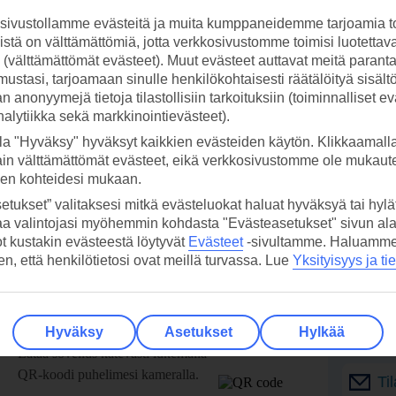
ivustollamme evästeitä ja muita kumppaneidemme tarjoamia to
stä on välttämättömiä, jotta verkkosivustomme toimisi luotettava
ti (välttämättömät evästeet). Muut evästeet auttavat meitä paran
ustasi, tarjoamaan sinulle henkilökohtaisesti räätälöityä sisält
 anonyymejä tietoja tilastollisiin tarkoituksiin (toiminnalliset ev
analytiikka sekä markkinointievästeet).
la "Hyväksy" hyväksyt kaikkien evästeiden käytön. Klikkaamall
ain välttämättömät evästeet, eikä verkkosivustomme ole mukaute
sen kohteidesi mukaan.
etukset” valitaksesi mitkä evästeluokat haluat hyväksyä tai hylät
aa valintojasi myöhemmin kohdasta "Evästeasetukset" sivun ala
ot kustakin evästeestä löytyvät
Evästeet
-sivultamme.
Haluamme, 
hen, että henkilötietosi ovat meillä turvassa. Lue
Yksityisyys ja ti
 TUI-sovellus nyt!
Vastaa
Hyväksy
Asetukset
Hylkää
tietoj
Lataa sovellus kätevästi lukemalla
QR-koodi puhelimesi kameralla.
Ti