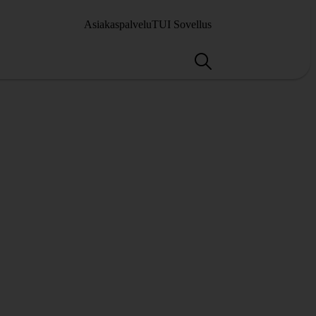
Asiakaspalvelu
TUI Sovellus