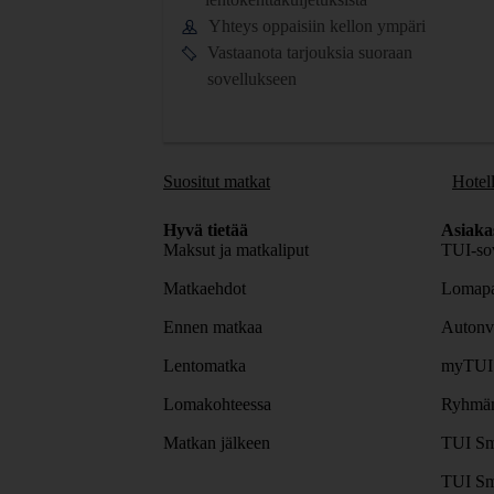
Yhteys oppaisiin kellon ympäri
Vastaanota tarjouksia suoraan
sovellukseen
Suositut matkat
Hotell
Hyvä tietää
Asiaka
Maksut ja matkaliput
TUI-sov
Matkaehdot
Lomapa
Ennen matkaa
Autonv
Lentomatka
myTUI
Lomakohteessa
Ryhmäm
Matkan jälkeen
TUI Sm
TUI Sm