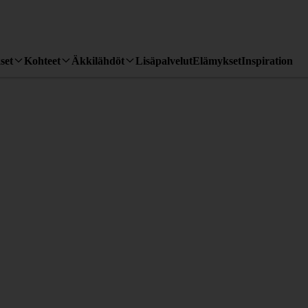
set
Kohteet
Äkkilähdöt
Lisäpalvelut
Elämykset
Inspiration