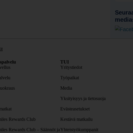
Seuraa
media
it
spalvelu
TUI
ellus
Yritystiedot
lvelu
Työpaikat
uokraus
Media
Yksityisyys ja tietosuoja
atkat
Evästeasetukset
iles Rewards Club
Kestävä matkailu
iles Rewards Club – Säännöt ja
Yhteistyökumppanit