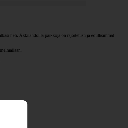
kasi heti. Äkkilähdöillä paikkoja on rajoitetusti ja edullisimmat
unnelmallaan.
.