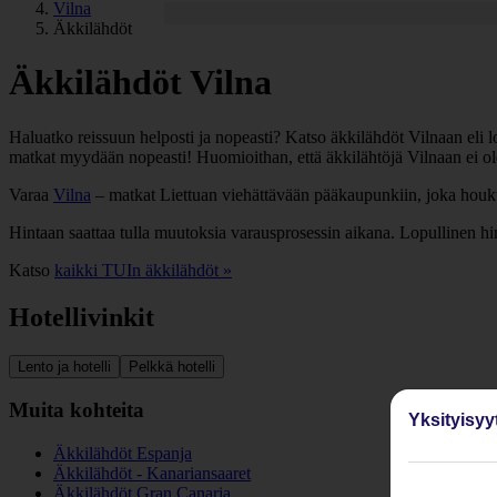
Vilna
Äkkilähdöt
Äkkilähdöt Vilna
Haluatko reissuun helposti ja nopeasti? Katso äkkilähdöt Vilnaan eli lo
matkat myydään nopeasti! Huomioithan, että äkkilähtöjä Vilnaan ei ole 
Varaa
Vilna
– matkat Liettuan viehättävään pääkaupunkiin, joka houkut
Hintaan saattaa tulla muutoksia varausprosessin aikana. Lopullinen h
Katso
kaikki TUIn äkkilähdöt »
Hotellivinkit
Lento ja hotelli
Pelkkä hotelli
Muita kohteita
Yksityisyy
Äkkilähdöt Espanja
Äkkilähdöt - Kanariansaaret
Äkkilähdöt Gran Canaria