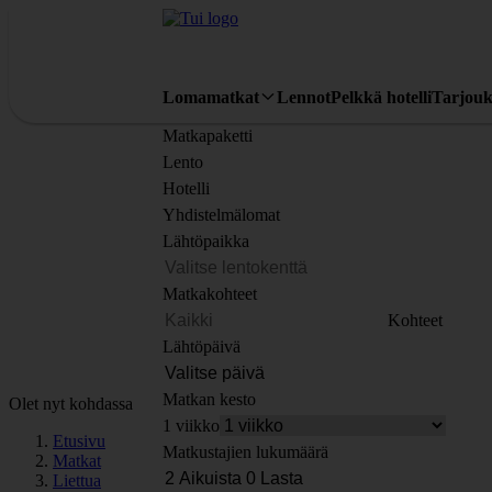
Lomamatkat
Lennot
Pelkkä hotelli
Tarjouk
Matkapaketti
Lento
Hotelli
Yhdistelmälomat
Lähtöpaikka
Matkakohteet
Kohteet
Lähtöpäivä
Matkan kesto
Olet nyt kohdassa
1 viikko
Etusivu
Matkustajien lukumäärä
Matkat
Liettua