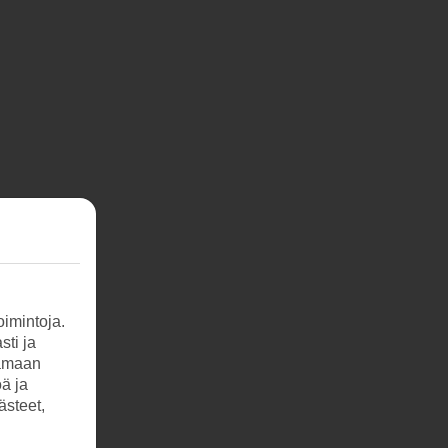
imintoja.
sti ja
tamaan
öä ja
ästeet,