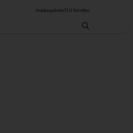
Asiakaspalvelu
TUI Sovellus