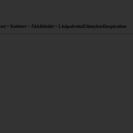
set
Kohteet
Äkkilähdöt
Lisäpalvelut
Elämykset
Inspiration