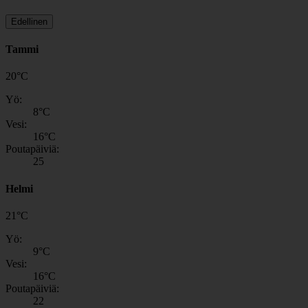
Edellinen
Tammi
20
°
C
Yö:
8
°C
Vesi:
16
°C
Poutapäiviä:
25
Helmi
21
°
C
Yö:
9
°C
Vesi:
16
°C
Poutapäiviä:
22