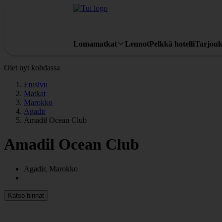
Lomamatkat
Lennot
Pelkkä hotelli
Tarjouk
Olet nyt kohdassa
Etusivu
Matkat
Marokko
Agadir
Amadil Ocean Club
Amadil Ocean Club
Agadir, Marokko
Katso hinnat