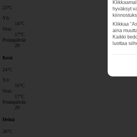
Klikkaamal
23
°
C
hyväksyt v
kiinnostuk
Yö:
14
°C
Klikkaa "As
Vesi:
aina muutt
17
°C
Kaikki tied
Poutapäiviä:
luottaa sii
29
Kesä
24
°
C
Yö:
16
°C
Vesi:
17
°C
Poutapäiviä:
29
Heinä
26
°
C