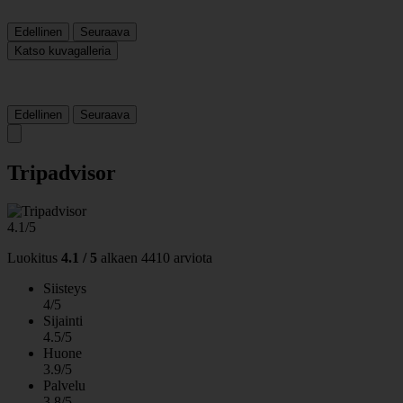
Edellinen
Seuraava
Katso kuvagalleria
Edellinen
Seuraava
Tripadvisor
4.1/5
Luokitus
4.1 / 5
alkaen
4410 arviota
Siisteys
4/5
Sijainti
4.5/5
Huone
3.9/5
Palvelu
3.8/5