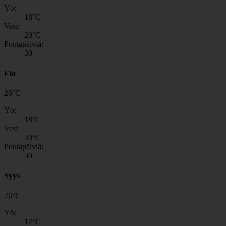
Yö:
18
°C
Vesi:
20
°C
Poutapäiviä:
30
Elo
26
°
C
Yö:
18
°C
Vesi:
20
°C
Poutapäiviä:
30
Syys
26
°
C
Yö:
17
°C