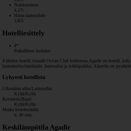
Nukkuminen
4.2/5
Hinta-laatusuhde
3.8/5
Hotelliesittely
4*
Paikallinen luokitus
4 tähden hotelli Amadil Ocean Club kohteessa Agadir on hotelli, jolla on
lastenkerho/miniklubi, lastenallas ja leikkipaikka. Alueella on pysäkö
Lyhyesti hotellista
Ulkouima-allas/Lastenallas
Kyllä/Kyllä
Ravintola/Baari
Kyllä/Kyllä
Matka lentokentältä
n. 40 min.
Keskilämpötila Agadir