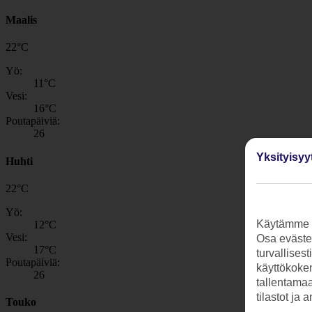
Maalis
22
°
C
Yö:
11
°C
Vesi:
16
°C
Poutapäiviä:
26
Yksityisyy
Huhti
22
°
C
Yö:
Käytämme s
12
°C
Vesi:
Osa evästei
17
°C
turvallises
Poutapäiviä:
käyttökokem
26
tallentamaan
tilastot ja 
Touko