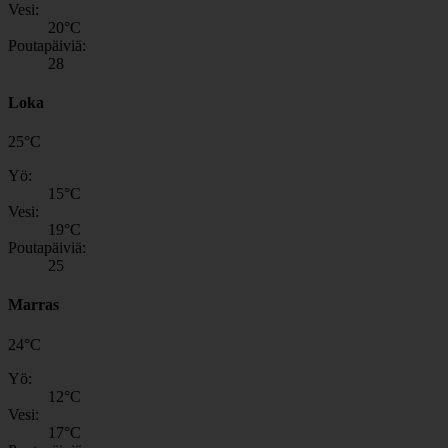
Vesi:
20
°C
Poutapäiviä:
28
Loka
25
°
C
Yö:
15
°C
Vesi:
19
°C
Poutapäiviä:
25
Marras
24
°
C
Yö:
12
°C
Vesi:
17
°C