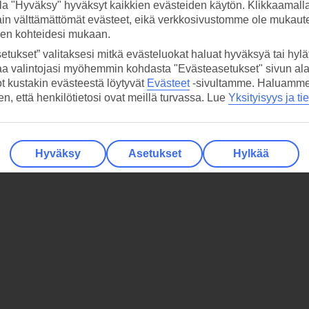
la "Hyväksy" hyväksyt kaikkien evästeiden käytön. Klikkaamall
ain välttämättömät evästeet, eikä verkkosivustomme ole mukaute
sen kohteidesi mukaan.
etukset” valitaksesi mitkä evästeluokat haluat hyväksyä tai hylät
aa valintojasi myöhemmin kohdasta "Evästeasetukset" sivun ala
ot kustakin evästeestä löytyvät
Evästeet
-sivultamme.
Haluamme, 
hen, että henkilötietosi ovat meillä turvassa. Lue
Yksityisyys ja ti
Hyväksy
Asetukset
Hylkää