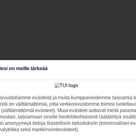
tesi on meille tärkeää
ivustollamme evästeitä ja muita kumppaneidemme tarjoamia to
stä on välttämättömiä, jotta verkkosivustomme toimisi luotettava
ti (välttämättömät evästeet). Muut evästeet auttavat meitä paran
ustasi, tarjoamaan sinulle henkilökohtaisesti räätälöityä sisält
 anonyymejä tietoja tilastollisiin tarkoituksiin (toiminnalliset ev
analytiikka sekä markkinointievästeet).