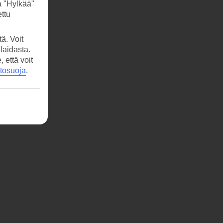
a "Hylkää"
ttu
ä. Voit
laidasta.
että voit
etosuoja
.