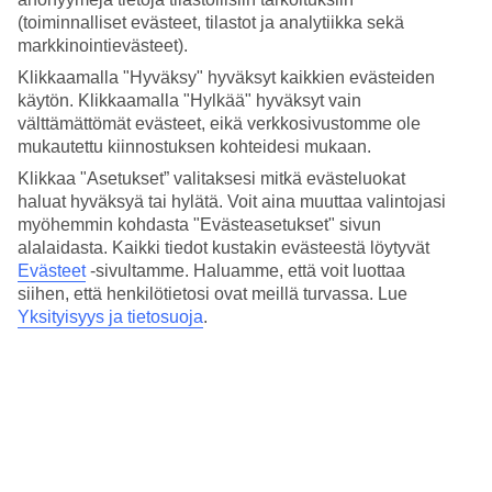
Hinta-laatusuhde
(toiminnalliset evästeet, tilastot ja analytiikka sekä
3.2/5
markkinointievästeet).
Hotelliesittely
Klikkaamalla "Hyväksy" hyväksyt kaikkien evästeiden
käytön. Klikkaamalla "Hylkää" hyväksyt vain
3*
välttämättömät evästeet, eikä verkkosivustomme ole
Paikallinen luokitus
mukautettu kiinnostuksen kohteidesi mukaan.
3 tähden hotelli Hotel El Pueblo Tamlelt kohteessa Agadir on hotelli,
Klikkaa "Asetukset” valitaksesi mitkä evästeluokat
jolla on baari, aamiaisbuffet ja WiFi. Hotellilla voit nauttia
haluat hyväksyä tai hylätä. Voit aina muuttaa valintojasi
palveluista kuten hieronta ja sauna. Jos matkustat lasten kanssa, on
myöhemmin kohdasta "Evästeasetukset" sivun
lapsille lastenhoito, lastenkerho/miniklubi, lastenallas ja leikkipaikka.
alalaidasta. Kaikki tiedot kustakin evästeestä löytyvät
Alueella on pysäköintimahdollisuus. Hotelli on uudistettu viimeksi
Evästeet
-sivultamme.
Haluamme, että voit luottaa
vuonna 2009. Hotelli hyväksyy seuraavat luottokortit: Diners Club,
EC Maestro, Mastercard ja Visa.
siihen, että henkilötietosi ovat meillä turvassa. Lue
Yksityisyys ja tietosuoja
.
Lyhyesti hotellista
Rannalle
300 m
Ulkouima-allas/Lastenallas
Kyllä/Kyllä
Ravintola/Baari
Kyllä/Kyllä