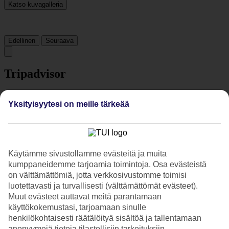
Katso kuvagalleria
Edellinen
Seuraava
Tripadvisor
Yksityisyytesi on meille tärkeää
3/5
Luokitus
3 / 5
alkaen
1047 arviota
Siisteys
3.1/5
Käytämme sivustollamme evästeitä ja muita
Sijainti
kumppaneidemme tarjoamia toimintoja. Osa evästeistä
3.6/5
on välttämättömiä, jotta verkkosivustomme toimisi
Huone
2.8/5
luotettavasti ja turvallisesti (välttämättömät evästeet).
Palvelu
Muut evästeet auttavat meitä parantamaan
3.1/5
käyttökokemustasi, tarjoamaan sinulle
Nukkuminen
henkilökohtaisesti räätälöityä sisältöä ja tallentamaan
3.1/5
anonyymejä tietoja tilastollisiin tarkoituksiin