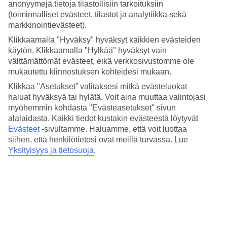
suurimmista soukeista, jossa on yli 2 000 myyjää, sijaitsee lyhyen
anonyymejä tietoja tilastollisiin tarkoituksiin
ajomatkan päässä. Golfin pelaajille lähistöllä on useita
(toiminnalliset evästeet, tilastot ja analytiikka sekä
korkealuokkaisia golfkenttiä.
markkinointievästeet).
Aktiviteetteja ja viihdettä
Klikkaamalla "Hyväksy" hyväksyt kaikkien evästeiden
käytön. Klikkaamalla "Hylkää" hyväksyt vain
Hotellin oma tiimi järjestää erilaisia urheiluaktiviteetteja, pelejä,
välttämättömät evästeet, eikä verkkosivustomme ole
kilpailuja ja iltaviihdettä. Voit myös käydä kuntosalilla, pelata
mukautettu kiinnostuksen kohteidesi mukaan.
pöytätennistä ja tennistä tai vuokrata polkupyörän tutustuaksesi
Klikkaa "Asetukset” valitaksesi mitkä evästeluokat
ympäristöön. Hotellin spassa, jossa on turkkilainen sauna, voit
varata rentouttavan hieronnan ja erilaisia kauneushoitoja.
haluat hyväksyä tai hylätä. Voit aina muuttaa valintojasi
myöhemmin kohdasta "Evästeasetukset" sivun
All Inclusive sisältyy hintaan
alalaidasta. Kaikki tiedot kustakin evästeestä löytyvät
Evästeet
-sivultamme.
Haluamme, että voit luottaa
All Inclusive sisältää aamiais-, lounas- ja päivällisbuffetin, välipalat
siihen, että henkilötietosi ovat meillä turvassa. Lue
ja juomat sisältyvät matkan hintaan.
Yksityisyys ja tietosuoja
.
Huoneita : 236
Lyhyesti hotellista
Rannalle
100 m
Ulkouima-allas/Lastenallas