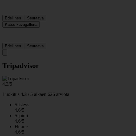
Edellinen
Seuraava
Katso kuvagalleria
Edellinen
Seuraava
Tripadvisor
4.3/5
Luokitus
4.3 / 5
alkaen
626 arviota
Siisteys
4.6/5
Sijainti
4.6/5
Huone
4.6/5