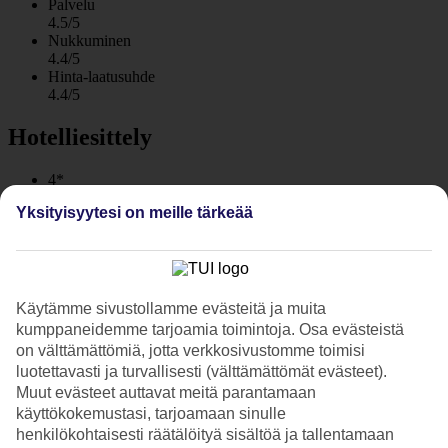
Palvelu
4.5/5
Nukkuminen
4.4/5
Hinta-laatusuhde
4.4/5
Hotelliesittely
4*
Paikallinen luokitus
Yksityisyytesi on meille tärkeää
WiFi
All Inclusive -hotelli lähellä rantaa ja keskustaa
TUI SUNEO Kenzi Europa sijaitsee n. 100 m päässä pitkältä
Käytämme sivustollamme evästeitä ja muita
hiekkarannalta ja Agadirin keskustaan on lyhyt ajomatka. Hotellin
kahta rakennusta ympäröivät nurmialueet ja keskellä on allasalue.
kumppaneidemme tarjoamia toimintoja. Osa evästeistä
Allas on lämmitetty talvella ja siellä on pieniä ja hieman suurempia
on välttämättömiä, jotta verkkosivustomme toimisi
vesiliukumäkiä. All inclusive.
luotettavasti ja turvallisesti (välttämättömät evästeet).
Muut evästeet auttavat meitä parantamaan
TUI SUNEO Kenzi Europassa yövyt hiljattain remontoiduissa
käyttökokemustasi, tarjoamaan sinulle
huoneissa, joissa on tilaa jopa neljälle hengelle. Agadirin keskusta ja
sen mausteidentuoksuiset markkinat, ravintolakatu ja yksi Marokon
henkilökohtaisesti räätälöityä sisältöä ja tallentamaan