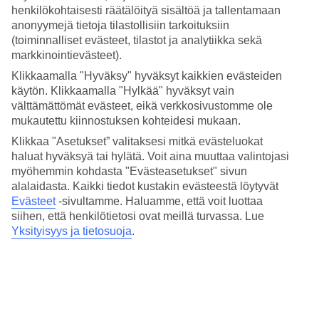
Nukkuminen
henkilökohtaisesti räätälöityä sisältöä ja tallentamaan
4.6/5
anonyymejä tietoja tilastollisiin tarkoituksiin
Hinta-laatusuhde
(toiminnalliset evästeet, tilastot ja analytiikka sekä
4/5
markkinointievästeet).
Hotelliesittely
Klikkaamalla "Hyväksy" hyväksyt kaikkien evästeiden
käytön. Klikkaamalla "Hylkää" hyväksyt vain
5*
välttämättömät evästeet, eikä verkkosivustomme ole
Paikallinen luokitus
mukautettu kiinnostuksen kohteidesi mukaan.
5 tähden hotelli Hotel Sofitel Agadir Thalassa Sea and Spa
Klikkaa "Asetukset” valitaksesi mitkä evästeluokat
kohteessa Agadir on hotelli, jolla on baari, aamiaisbuffet ja WiFi.
haluat hyväksyä tai hylätä. Voit aina muuttaa valintojasi
Hotellilla voit nauttia palveluista kuten hieronta ja sauna. Alueella on
myöhemmin kohdasta "Evästeasetukset" sivun
pysäköintimahdollisuus. Hotelli on uudistettu viimeksi vuonna 2025.
alalaidasta. Kaikki tiedot kustakin evästeestä löytyvät
Hotelli hyväksyy seuraavat luottokortit: American Express,
Evästeet
-sivultamme.
Haluamme, että voit luottaa
Mastercard ja Visa.
siihen, että henkilötietosi ovat meillä turvassa. Lue
Lyhyesti hotellista
Yksityisyys ja tietosuoja
.
Rannalle
2,7 km
Ulkouima-allas
Kyllä
Ravintola/Baari