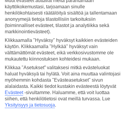
Muut evästeet auttavat meitä parantamaan
Hinta-laatusuhde
4/5
käyttökokemustasi, tarjoamaan sinulle
henkilökohtaisesti räätälöityä sisältöä ja tallentamaan
Hotelliesittely
anonyymejä tietoja tilastollisiin tarkoituksiin
(toiminnalliset evästeet, tilastot ja analytiikka sekä
markkinointievästeet).
4*
Paikallinen luokitus
Klikkaamalla "Hyväksy" hyväksyt kaikkien evästeiden
käytön. Klikkaamalla "Hylkää" hyväksyt vain
4 tähden hotelli Royal Mirage Agadir kohteessa Agadir on hotelli,
jolla on baari, aamiaisbuffet ja WiFi. Hotellilla voit nauttia
välttämättömät evästeet, eikä verkkosivustomme ole
palveluista kuten hieronta ja sauna. Jos matkustat lasten kanssa, on
mukautettu kiinnostuksen kohteidesi mukaan.
lapsille lastenkerho/miniklubi, lastenallas ja leikkipaikka. Alueella on
Klikkaa "Asetukset” valitaksesi mitkä evästeluokat
pysäköintimahdollisuus. Hotelli on uudistettu viimeksi vuonna 2005.
haluat hyväksyä tai hylätä. Voit aina muuttaa valintojasi
Hotelli hyväksyy seuraavat luottokortit: American Express, Diners
Club, Mastercard ja Visa.
myöhemmin kohdasta "Evästeasetukset" sivun
alalaidasta. Kaikki tiedot kustakin evästeestä löytyvät
Lyhyesti hotellista
Evästeet
-sivultamme.
Haluamme, että voit luottaa
siihen, että henkilötietosi ovat meillä turvassa. Lue
Rannalle
Yksityisyys ja tietosuoja
.
100 m
Ulkouima-allas/Lastenallas
Kyllä/Kyllä
Ravintola/Baari
Kyllä/Kyllä