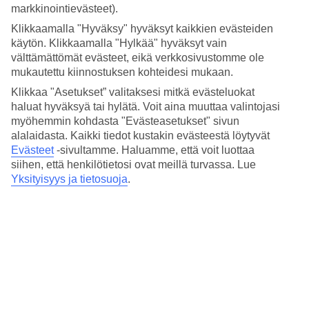
Hinta-laatusuhde
markkinointievästeet).
3.4/5
Klikkaamalla "Hyväksy" hyväksyt kaikkien evästeiden
Hotelliesittely
käytön. Klikkaamalla "Hylkää" hyväksyt vain
välttämättömät evästeet, eikä verkkosivustomme ole
mukautettu kiinnostuksen kohteidesi mukaan.
4*
Paikallinen luokitus
Klikkaa "Asetukset” valitaksesi mitkä evästeluokat
haluat hyväksyä tai hylätä. Voit aina muuttaa valintojasi
4 tähden hotelli Sables D'or kohteessa Agadir on hotelli, jolla on
myöhemmin kohdasta "Evästeasetukset" sivun
baari, WiFi ja uima-allas. Hotellilla voit nauttia palveluista kuten
poreallas. Jos matkustat lasten kanssa, on lapsille lastenallas.
alalaidasta. Kaikki tiedot kustakin evästeestä löytyvät
Alueella on pysäköintimahdollisuus.
Evästeet
-sivultamme.
Haluamme, että voit luottaa
siihen, että henkilötietosi ovat meillä turvassa. Lue
Lyhyesti hotellista
Yksityisyys ja tietosuoja
.
Ulkouima-allas/Lastenallas
Kyllä/Kyllä
Ravintola/Baari
Kyllä/Kyllä
Matka lentokentältä
n. 40 min.
Keskilämpötila Agadir