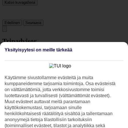
Katso kuvagalleria
Edellinen
Seuraava
Tripadvisor
Yksityisyytesi on meille tärkeää
3.2/5
Luokitus
3.2 / 5
alkaen
39 arviota
Käytämme sivustollamme evästeitä ja muita
Siisteys
3.7/5
kumppaneidemme tarjoamia toimintoja. Osa evästeistä
Sijainti
on välttämättömiä, jotta verkkosivustomme toimisi
3.2/5
luotettavasti ja turvallisesti (välttämättömät evästeet).
Huone
Muut evästeet auttavat meitä parantamaan
3.3/5
käyttökokemustasi, tarjoamaan sinulle
Palvelu
henkilökohtaisesti räätälöityä sisältöä ja tallentamaan
3.3/5
Nukkuminen
anonyymejä tietoja tilastollisiin tarkoituksiin
3.1/5
(toiminnalliset evästeet, tilastot ja analytiikka sekä