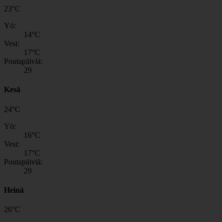
23
°
C
Yö:
14
°C
Vesi:
17
°C
Poutapäiviä:
29
Kesä
24
°
C
Yö:
16
°C
Vesi:
17
°C
Poutapäiviä:
29
Heinä
26
°
C