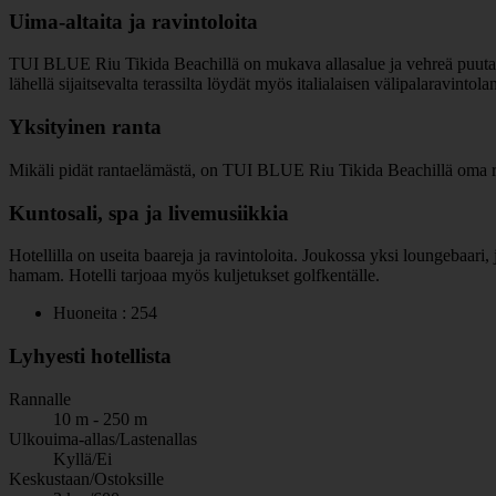
Uima-altaita ja ravintoloita
TUI BLUE Riu Tikida Beachillä on mukava allasalue ja vehreä puutarha
lähellä sijaitsevalta terassilta löydät myös italialaisen välipalaravintolan
Yksityinen ranta
Mikäli pidät rantaelämästä, on TUI BLUE Riu Tikida Beachillä oma rant
Kuntosali, spa ja livemusiikkia
Hotellilla on useita baareja ja ravintoloita. Joukossa yksi loungebaari,
hamam. Hotelli tarjoaa myös kuljetukset golfkentälle.
Huoneita : 254
Lyhyesti hotellista
Rannalle
10 m - 250 m
Ulkouima-allas/Lastenallas
Kyllä/Ei
Keskustaan/Ostoksille