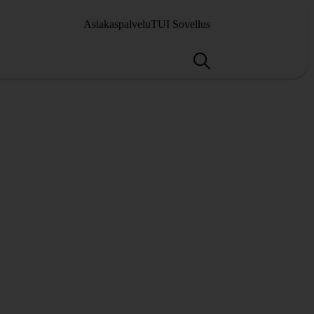
Asiakaspalvelu
TUI Sovellus