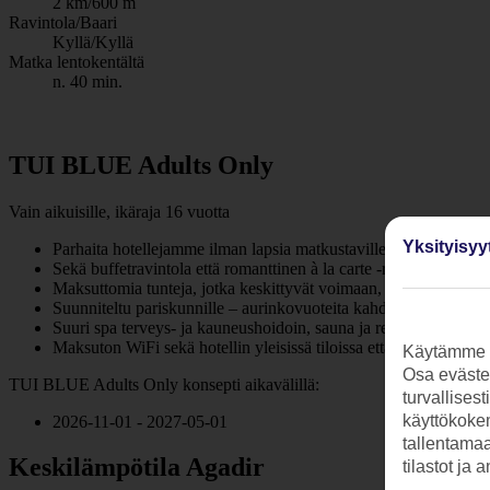
2 km/600 m
Ravintola/Baari
Kyllä/Kyllä
Matka lentokentältä
n. 40 min.
TUI BLUE Adults Only
Vain aikuisille, ikäraja 16 vuotta
Yksityisyy
Parhaita hotellejamme ilman lapsia matkustaville aikuisille. Ain
Sekä buffetravintola että romanttinen à la carte -ravintola Culi
Maksuttomia tunteja, jotka keskittyvät voimaan, kuntoon ja re
Suunniteltu pariskunnille – aurinkovuoteita kahdelle ja ravinto
Suuri spa terveys- ja kauneushoidoin, sauna ja rentoutumistila
Maksuton WiFi sekä hotellin yleisissä tiloissa että huoneissa
Käytämme s
Osa evästei
TUI BLUE Adults Only konsepti aikavälillä:
turvallises
käyttökokem
2026-11-01 - 2027-05-01
tallentamaan
Keskilämpötila Agadir
tilastot ja 