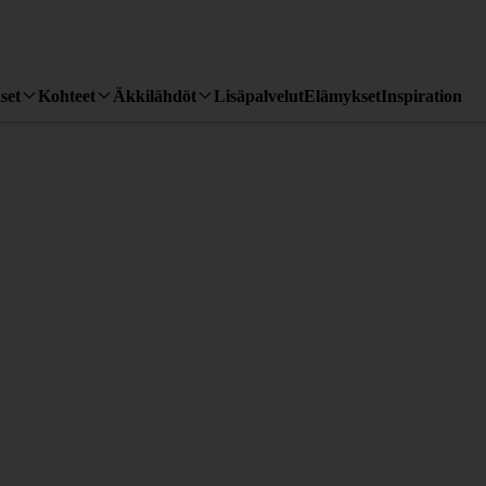
set
Kohteet
Äkkilähdöt
Lisäpalvelut
Elämykset
Inspiration