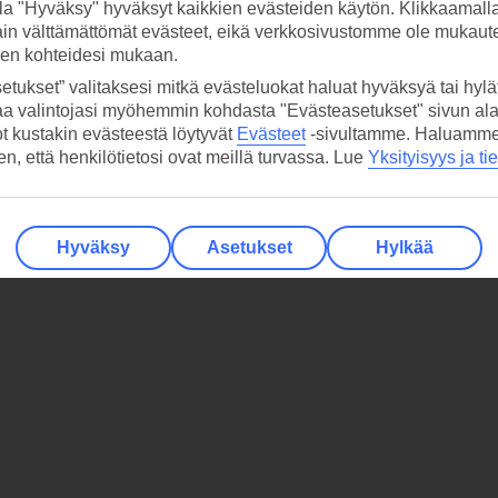
la "Hyväksy" hyväksyt kaikkien evästeiden käytön. Klikkaamall
ain välttämättömät evästeet, eikä verkkosivustomme ole mukaute
sen kohteidesi mukaan.
etukset” valitaksesi mitkä evästeluokat haluat hyväksyä tai hylät
aa valintojasi myöhemmin kohdasta "Evästeasetukset" sivun ala
ot kustakin evästeestä löytyvät
Evästeet
-sivultamme.
Haluamme, 
hen, että henkilötietosi ovat meillä turvassa. Lue
Yksityisyys ja ti
Hyväksy
Asetukset
Hylkää