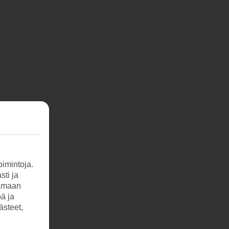
imintoja.
sti ja
tamaan
öä ja
ästeet,