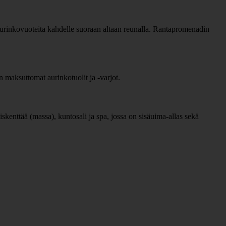
aurinkovuoteita kahdelle suoraan altaan reunalla. Rantapromenadin
 maksuttomat aurinkotuolit ja -varjot.
niskenttää (massa), kuntosali ja spa, jossa on sisäuima-allas sekä