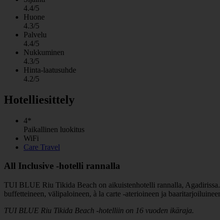
4.4/5
Huone
4.3/5
Palvelu
4.4/5
Nukkuminen
4.3/5
Hinta-laatusuhde
4.2/5
Hotelliesittely
4*
Paikallinen luokitus
WiFi
Care Travel
All Inclusive -hotelli rannalla
TUI BLUE Riu Tikida Beach on aikuistenhotelli rannalla, Agadirissa. H
buffetteineen, välipaloineen, à la carte -aterioineen ja baaritarjoiluinee
TUI BLUE Riu Tikida Beach -hotelliin on 16 vuoden ikäraja.