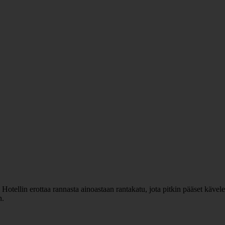
otellin erottaa rannasta ainoastaan rantakatu, jota pitkin pääset käve
n.