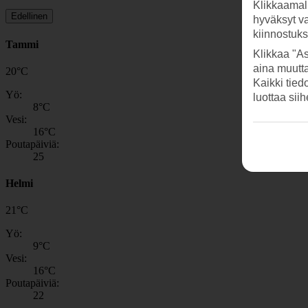
Klikkaamal
Edellinen
hyväksyt v
kiinnostuk
Tammi
Klikkaa "As
aina muutt
20
°
C
Kaikki tied
Yö:
luottaa sii
8
°C
Vesi:
16
°C
Poutapäiviä:
25
Helmi
21
°
C
Yö:
9
°C
Vesi:
16
°C
Poutapäiviä:
22