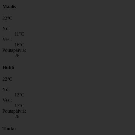
Maalis
22
°
C
Yö:
11
°C
Vesi:
16
°C
Poutapäiviä:
26
Huhti
22
°
C
Yö:
12
°C
Vesi:
17
°C
Poutapäiviä:
26
Touko