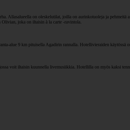
. Allasalueella on oleskelutilat, joilla on aurinkotuoleja ja pehmeitä 
 Olivian, joka on iltaisin à la carte -ravintola.
a-alue 9 km pituisella Agadirin rannalla. Hotellivieraiden käytössä on
 jossa voit iltaisin kuunnella livemusiikkia. Hotellilla on myös kaksi ten