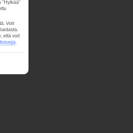
a "Hylkää"
ttu
ä. Voit
laidasta.
että voit
etosuoja
.