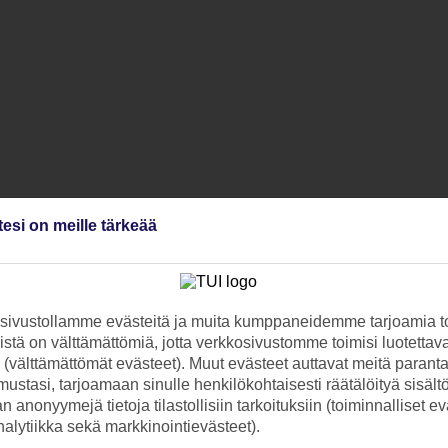
tesi on meille tärkeää
a hyvä sijainti ja taso vähintään TTTT.
narium
ntoutumiseen
loissa kahden hengen pöytiä
ivustollamme evästeitä ja muita kumppaneidemme tarjoamia to
stä on välttämättömiä, jotta verkkosivustomme toimisi luotettava
ti (välttämättömät evästeet). Muut evästeet auttavat meitä paran
ustasi, tarjoamaan sinulle henkilökohtaisesti räätälöityä sisält
 anonyymejä tietoja tilastollisiin tarkoituksiin (toiminnalliset ev
analytiikka sekä markkinointievästeet).