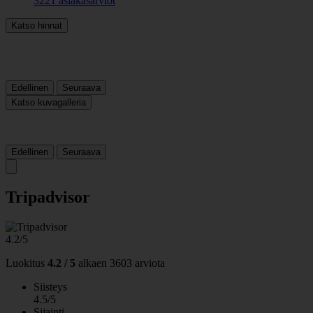
3221 asiakasarviot
Katso hinnat
Edellinen
Seuraava
Katso kuvagalleria
Edellinen
Seuraava
Tripadvisor
4.2/5
Luokitus
4.2 / 5
alkaen
3603 arviota
Siisteys
4.5/5
Sijainti