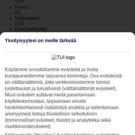
3.9/5
Palvelu
4/5
Nukkuminen
4.2/5
Hinta-laatusuhde
4.1/5
Yksityisyytesi on meille tärkeää
Hotelliesittely
4*
Paikallinen luokitus
Käytämme sivustollamme evästeitä ja muita
WiFi
kumppaneidemme tarjoamia toimintoja. Osa evästeistä
Aivan rannalla
on välttämättömiä, jotta verkkosivustomme toimisi
luotettavasti ja turvallisesti (välttämättömät evästeet).
Cancunin parhaan rannan äärellä sijaitsee pienehkö ja intiimi
Muut evästeet auttavat meitä parantamaan
Beachscape Kin Ha Villas & Suites Cancun. Hotelli sopii perheille
käyttökokemustasi, tarjoamaan sinulle
ja pariskuntien tai ystävien kesken lomailuun.
henkilökohtaisesti räätälöityä sisältöä ja tallentamaan
anonyymejä tietoja tilastollisiin tarkoituksiin
Ranta on vaalea- ja hienohiekkainen. Vesi on kristallinkirkasta ja
(toiminnalliset evästeet, tilastot ja analytiikka sekä
rannan aurinkotuolit ovat maksutta hotellivieraiden käytettävissä.
markkinointievästeet).
Rauhallista ja rentouttavaa