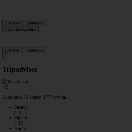
Edellinen
Seuraava
Katso kuvagalleria
Edellinen
Seuraava
Tripadvisor
4/5
Luokitus
4 / 5
alkaen
2777 arviota
Siisteys
4.2/5
Sijainti
4.5/5
Huone