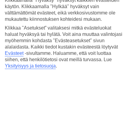
Klikkaamalla "Hyväksy" hyväksyt kaikkien evästeiden
käytön. Klikkaamalla "Hylkää" hyväksyt vain
Tunnelma on täällä rauhallinen ja rentouttava. Altaan äärellä on
välttämättömät evästeet, eikä verkkosivustomme ole
aurinkotuoleja ja minituoleja lapsille sekä lähistöllä allasbaari, josta
mukautettu kiinnostuksen kohteidesi mukaan.
voit ostaa juomia ja välipaloja.
Klikkaa "Asetukset” valitaksesi mitkä evästeluokat
Hotellilla on pieni spa, jossa voit käydä hieronnassa sekä
haluat hyväksyä tai hylätä. Voit aina muuttaa valintojasi
kuntoilutila. Ostoksille ja iltaelämän pariin Cancuniin on lyhyt
myöhemmin kohdasta "Evästeasetukset" sivun
taksimatka.
alalaidasta. Kaikki tiedot kustakin evästeestä löytyvät
Ravintola ja terassi rannalla
Evästeet
-sivultamme.
Haluamme, että voit luottaa
siihen, että henkilötietosi ovat meillä turvassa. Lue
Toinen hotellin ravintoloista sijaitsee rannan äärellä ja sieltä avautuu
Yksityisyys ja tietosuoja
.
näköala Karibianmerelle ja Isla Mujeresin saarelle. Listoilla on sekä
meksikolaista että kansainvälistä ruokaa.
Iltaisin voit nauttia päivällisestä meren puoleisella terassilla. Erityisen
romanttista se on La Palapassa palmukaton alla.
Huoneita : 139
Lyhyesti hotellista
Rannalle
100 m - 200 m
Ulkouima-allas/Lastenallas