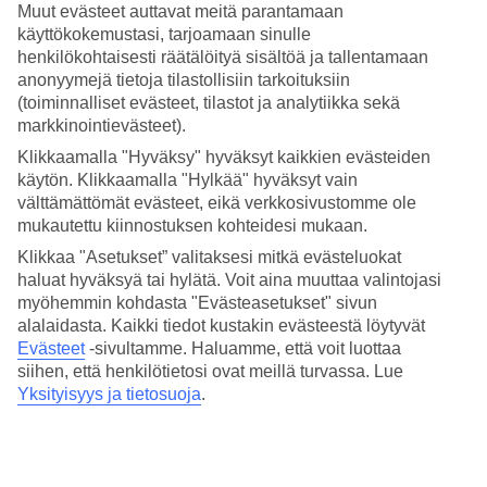
Muut evästeet auttavat meitä parantamaan
käyttökokemustasi, tarjoamaan sinulle
Royalton CHIC Suites Cancunissa on hyvin varustettu kuntosali
niille, jotka haluavat kuntoilla loman aikana. Jos haluat hemmotella
henkilökohtaisesti räätälöityä sisältöä ja tallentamaan
itseäsi, voit varata rentouttavan hoidon hotellin´spasta. Tai miksi et
anonyymejä tietoja tilastollisiin tarkoituksiin
rentoutuisi aurinkotuolilla liidunvalkoisella rannalla, Karibianmerta
(toiminnalliset evästeet, tilastot ja analytiikka sekä
ihaillen.
markkinointievästeet).
Tärkeä tietää
Klikkaamalla "Hyväksy" hyväksyt kaikkien evästeiden
käytön. Klikkaamalla "Hylkää" hyväksyt vain
Hotellin kattoterassin uima-altaalla tehdään huoltotöitä elokuun 2026
välttämättömät evästeet, eikä verkkosivustomme ole
alkuun asti. Töitä tehdään vaiheittain, mikä tarkoittaa, että osa
mukautettu kiinnostuksen kohteidesi mukaan.
allasalueesta saattaa olla tilapäisesti suljettu tiettyinä aikoina. Töiden
Klikkaa "Asetukset” valitaksesi mitkä evästeluokat
aikana vierailla on edelleen käytössään Level 18 -ravintola, baari,
cabanat ja viihdepalvelut sekä hotellin muiden osien uima-altaat.
haluat hyväksyä tai hylätä. Voit aina muuttaa valintojasi
Työt ovat osin näkyvissä ja kattoterassin ja Cabana Lounge -
myöhemmin kohdasta "Evästeasetukset" sivun
ravintolan ympäristössä voi esiintyä jonkin verran melua.
alalaidasta. Kaikki tiedot kustakin evästeestä löytyvät
Evästeet
-sivultamme.
Haluamme, että voit luottaa
Huoneita : 458
siihen, että henkilötietosi ovat meillä turvassa. Lue
Lyhyesti hotellista
Yksityisyys ja tietosuoja
.
Rannalle
50 m
Ulkouima-allas