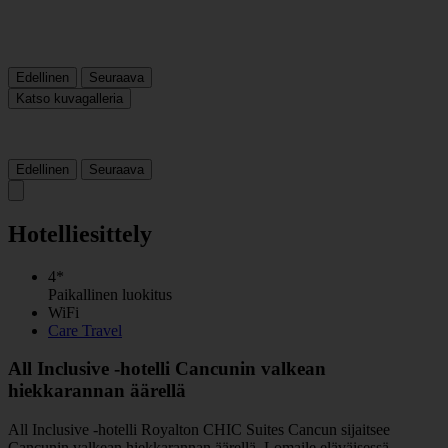
Edellinen
Seuraava
Katso kuvagalleria
Edellinen
Seuraava
Hotelliesittely
4*
Paikallinen luokitus
WiFi
Care Travel
All Inclusive -hotelli Cancunin valkean
hiekkarannan äärellä
All Inclusive -hotelli Royalton CHIC Suites Cancun sijaitsee
Cancunin valkean hiekkarannan äärellä. Lomaile eläväisessä