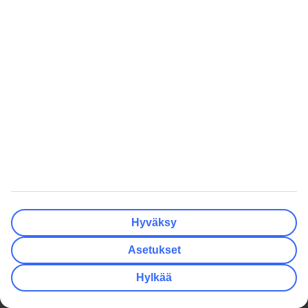
Talven lomamatkat
Kaikki äkkilähdöt
Kesän lomamatkat
Äkkilähdöt Helsinki
Varaa kaupunkiloma
Äkkilähdöt Oulu
Lomat Suomessa
Äkkilähdöt Kreikka
Perheloma
Äkkilähdöt Espanja
Rantalomat
Äkkilähdöt Turkki
Haetuimmat
Inspiraatiota
Kaikki lomamatkat
Pakkauslista rantalomalle
Kaikki matkatarjoukset
Matkarattaat lentokoneeseen
Pakettimatkat
Kreetan nähtävyydet
Pelkät lennot
Minne matkustaa
Hyväksy
All Inclusive -matkat
Häämatkat
Asetukset
Lämpötilaopas
Eläkeläisten matkat
Hylkää
TUI Finland Oy Ab on osa pohjoismaalaista matkailukonsernia TUI
Nordicia, johon kuuluu myös TUI Sverige, TUI Norge, TUI
Danmark, Nazar ja lentoyhtiö TUIfly Nordic. TUI Nordic on osa