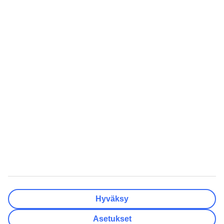
Lentokentät
Tyhjennä
Valmis
Matkakohteet
Tyhjennä
Valmis
Lähtöpäivä
Ma
Ti
Ke
To
Pe
La
Su
Onko lähtöpäivässäsi joustoa?
Vain valittu lähtöpäivä
+/- 3 päivää
+/- 7 päivää
+/- 14 päivää
Tyhjennä
Valmis
Matkustajien lukumäärä
Huoneiden lukumäärä
Valitse sopivin
Hyväksy
Aikuista
2
Asetukset
Lasta (0–17)