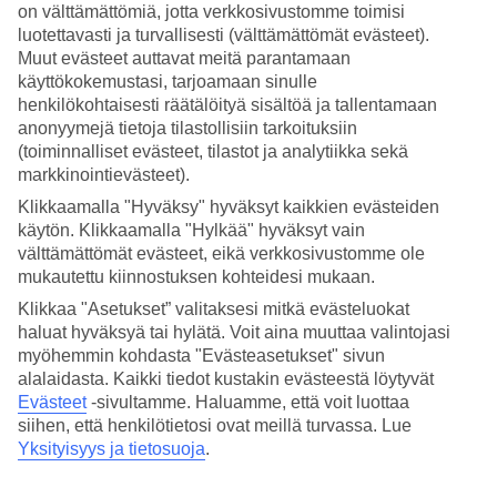
on välttämättömiä, jotta verkkosivustomme toimisi
luotettavasti ja turvallisesti (välttämättömät evästeet).
Hae
Muut evästeet auttavat meitä parantamaan
käyttökokemustasi, tarjoamaan sinulle
henkilökohtaisesti räätälöityä sisältöä ja tallentamaan
anonyymejä tietoja tilastollisiin tarkoituksiin
Olet nyt kohdassa
(toiminnalliset evästeet, tilastot ja analytiikka sekä
Etusivu
markkinointievästeet).
Matkat
Klikkaamalla "Hyväksy" hyväksyt kaikkien evästeiden
Montenegro
käytön. Klikkaamalla "Hylkää" hyväksyt vain
Becici
Äkkilähdöt
välttämättömät evästeet, eikä verkkosivustomme ole
mukautettu kiinnostuksen kohteidesi mukaan.
Äkkilähdöt Becici
Klikkaa "Asetukset” valitaksesi mitkä evästeluokat
haluat hyväksyä tai hylätä. Voit aina muuttaa valintojasi
myöhemmin kohdasta "Evästeasetukset" sivun
Haluatko reissuun helposti ja nopeasti? Katso äkkilähdöt Becici eli
alalaidasta. Kaikki tiedot kustakin evästeestä löytyvät
lomat lähiviikoille suorilla lennoilla tältä sivulta. Kun löydät sopivan
äkkilähdön
, varaa matkasi heti. Äkkilähdöillä paikkoja on rajoitetusti
Evästeet
-sivultamme.
Haluamme, että voit luottaa
ja edullisimmat matkat myydään nopeasti! Huomioithan, että
siihen, että henkilötietosi ovat meillä turvassa. Lue
äkkilähtöjä kohteeseen Becici ei ole aina tarjolla.
Yksityisyys ja tietosuoja
.
Hotellivinkit