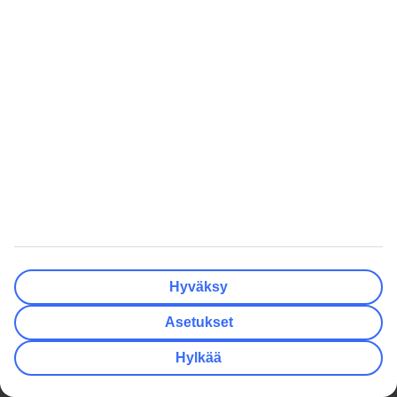
Yhteistyökumppanit
Matkalahjakortti
Säännösten noudattaminen ja
eettisyys
Oikopolut
Edulliset matkat
Talven lomamatkat
Kaikki äkkilähdöt
Kesän lomamatkat
Äkkilähdöt Helsinki
Varaa kaupunkiloma
Äkkilähdöt Oulu
Lomat Suomessa
Äkkilähdöt Kreikka
Perheloma
Äkkilähdöt Espanja
Rantalomat
Äkkilähdöt Turkki
Haetuimmat
Inspiraatiota
Kaikki lomamatkat
Pakkauslista rantalomalle
Hyväksy
Kaikki matkatarjoukset
Matkarattaat lentokoneeseen
Asetukset
Pakettimatkat
Kreetan nähtävyydet
Hylkää
Pelkät lennot
Minne matkustaa