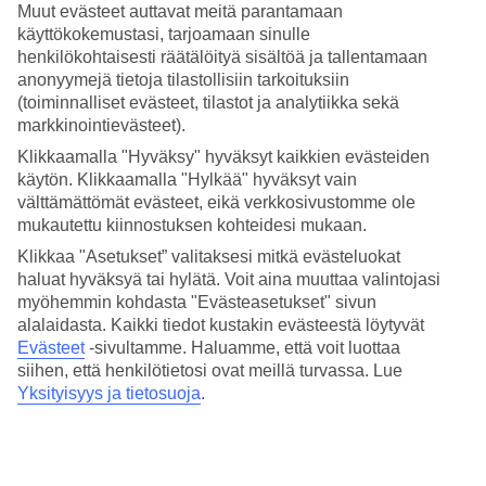
Muut evästeet auttavat meitä parantamaan
Uima-allas ja tilaa rentoutumiselle
käyttökokemustasi, tarjoamaan sinulle
henkilökohtaisesti räätälöityä sisältöä ja tallentamaan
Pieni uima-allas sijaitsee viidennessä kerroksessa kattoterassilla,
anonyymejä tietoja tilastollisiin tarkoituksiin
aurinkotuolien ja kukkaistutuksien ympäröimänä. Akkujen
(toiminnalliset evästeet, tilastot ja analytiikka sekä
lataamiseen ja rentouttavaan hetkeen kaupungilla vietetyn päivän
markkinointievästeet).
jälkeen sopii hotellin pieni rentoutumisalue, jolla on mukavia
lepotuoleja ja höyrysauna.
Klikkaamalla "Hyväksy" hyväksyt kaikkien evästeiden
käytön. Klikkaamalla "Hylkää" hyväksyt vain
Huoneita : 25
välttämättömät evästeet, eikä verkkosivustomme ole
Lyhyesti hotellista
mukautettu kiinnostuksen kohteidesi mukaan.
Klikkaa "Asetukset” valitaksesi mitkä evästeluokat
Rannalle
haluat hyväksyä tai hylätä. Voit aina muuttaa valintojasi
200 m
myöhemmin kohdasta "Evästeasetukset" sivun
Ulkouima-allas/Lastenallas
alalaidasta. Kaikki tiedot kustakin evästeestä löytyvät
Kyllä/Ei
Keskustaan/Ostoksille
Evästeet
-sivultamme.
Haluamme, että voit luottaa
500 m/100 m
siihen, että henkilötietosi ovat meillä turvassa. Lue
Ravintola/Baari
Yksityisyys ja tietosuoja
.
Kyllä/Kyllä
Matka lentokentältä
n. 30 min/1 t 10 min