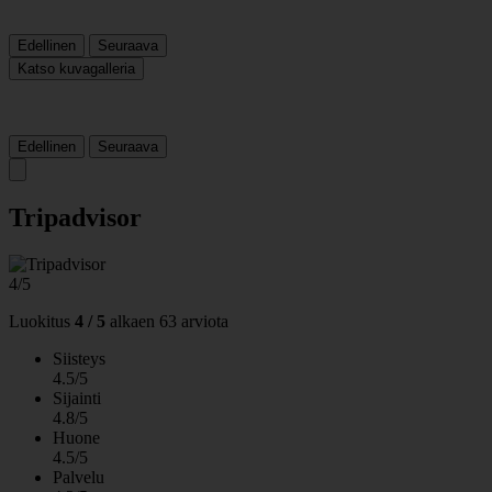
Edellinen
Seuraava
Katso kuvagalleria
Edellinen
Seuraava
Tripadvisor
4/5
Luokitus
4 / 5
alkaen
63 arviota
Siisteys
4.5/5
Sijainti
4.8/5
Huone
4.5/5
Palvelu