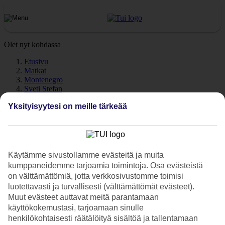
Olet nyt kohdassa
Etusivu
Matkat
Montenegro
Sveti Stefan
Sää
Yksityisyytesi on meille tärkeää
Sveti Stefan - Sää ja lämpötila
Käytämme sivustollamme evästeitä ja muita
kumppaneidemme tarjoamia toimintoja. Osa evästeistä
on välttämättömiä, jotta verkkosivustomme toimisi
Katso sää ja lämpötila - Sveti Stefan. Tarvitsetko illaksi lämmintä
luotettavasti ja turvallisesti (välttämättömät evästeet).
päälle? Pidätkö lämpimästä merivedestä? Tutustu päivän ja yön
Muut evästeet auttavat meitä parantamaan
keskilämpötiloihin, meriveden lämpötilaan sekä poutapäivien
käyttökokemustasi, tarjoamaan sinulle
määrään eri kuukausina.
henkilökohtaisesti räätälöityä sisältöä ja tallentamaan