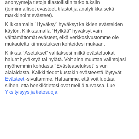
Keskilämpötilat – Sveti Stefan
anonyymejä tietoja tilastollisiin tarkoituksiin
(toiminnalliset evästeet, tilastot ja analytiikka sekä
markkinointievästeet).
Suositut hotellit kohteessa Sveti Stefan
Klikkaamalla "Hyväksy" hyväksyt kaikkien evästeiden
käytön. Klikkaamalla "Hylkää" hyväksyt vain
Muita kohteita
välttämättömät evästeet, eikä verkkosivustomme ole
Petrovac - Sää ja lämpötila
mukautettu kiinnostuksen kohteidesi mukaan.
Rodos - Sää ja lämpötila
Klikkaa "Asetukset” valitaksesi mitkä evästeluokat
Espanja - Sää ja lämpötila
haluat hyväksyä tai hylätä. Voit aina muuttaa valintojasi
Lustica Bay - Sää ja lämpötila
myöhemmin kohdasta "Evästeasetukset" sivun
Muita matkoja
alalaidasta. Kaikki tiedot kustakin evästeestä löytyvät
Evästeet
-sivultamme.
Haluamme, että voit luottaa
Matkat Sveti Stefan
siihen, että henkilötietosi ovat meillä turvassa. Lue
All Inclusive Budva
Yksityisyys ja tietosuoja
.
Matkat Montenegro
Hotellit Montenegro
Matkat Budva
Tutustu myös
Matkat Dubrovnik
Äkkilähdöt Kreikka