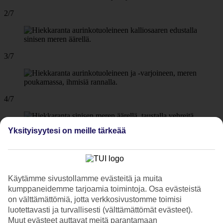
2/7
3/7
4/7
Yksityisyytesi on meille tärkeää
5/7
Käytämme sivustollamme evästeitä ja muita
6/7
kumppaneidemme tarjoamia toimintoja. Osa evästeistä
on välttämättömiä, jotta verkkosivustomme toimisi
luotettavasti ja turvallisesti (välttämättömät evästeet).
Muut evästeet auttavat meitä parantamaan