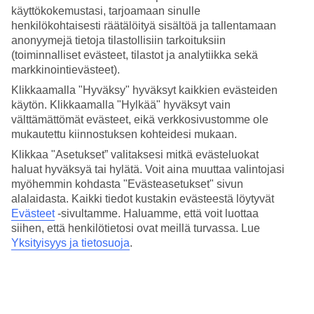
7/7
käyttökokemustasi, tarjoamaan sinulle
henkilökohtaisesti räätälöityä sisältöä ja tallentamaan
anonyymejä tietoja tilastollisiin tarkoituksiin
(toiminnalliset evästeet, tilastot ja analytiikka sekä
Seuraava
markkinointievästeet).
Klikkaamalla "Hyväksy" hyväksyt kaikkien evästeiden
käytön. Klikkaamalla "Hylkää" hyväksyt vain
välttämättömät evästeet, eikä verkkosivustomme ole
mukautettu kiinnostuksen kohteidesi mukaan.
Klikkaa "Asetukset” valitaksesi mitkä evästeluokat
haluat hyväksyä tai hylätä. Voit aina muuttaa valintojasi
myöhemmin kohdasta "Evästeasetukset" sivun
alalaidasta. Kaikki tiedot kustakin evästeestä löytyvät
Evästeet
-sivultamme.
Haluamme, että voit luottaa
siihen, että henkilötietosi ovat meillä turvassa. Lue
Yksityisyys ja tietosuoja
.