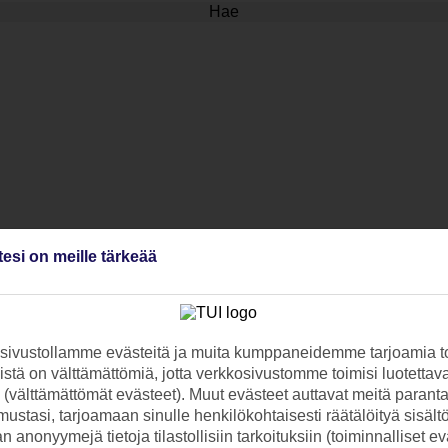
Hae
tesi on meille tärkeää
ivustollamme evästeitä ja muita kumppaneidemme tarjoamia to
stä on välttämättömiä, jotta verkkosivustomme toimisi luotettava
ti (välttämättömät evästeet). Muut evästeet auttavat meitä paran
ustasi, tarjoamaan sinulle henkilökohtaisesti räätälöityä sisält
 anonyymejä tietoja tilastollisiin tarkoituksiin (toiminnalliset ev