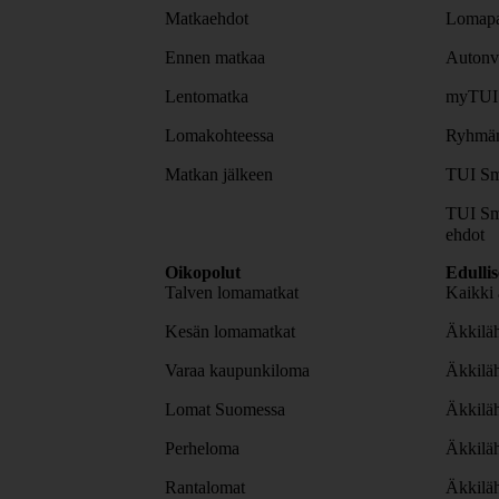
Matkaehdot
Lomapa
Ennen matkaa
Autonv
Lentomatka
myTUI
Lomakohteessa
Ryhmäm
Matkan jälkeen
TUI Sm
TUI Sm
ehdot
Oikopolut
Edulli
Talven lomamatkat
Kaikki 
Kesän lomamatkat
Äkkiläh
Varaa kaupunkiloma
Äkkilä
Lomat Suomessa
Äkkilä
Perheloma
Äkkilä
Rantalomat
Äkkiläh