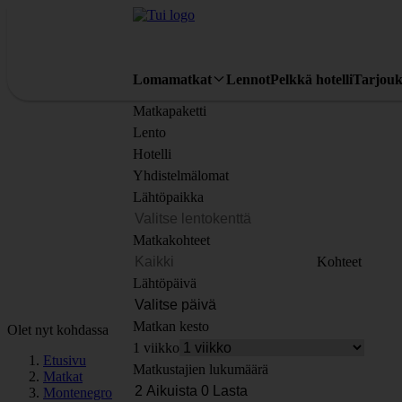
Lomamatkat
Lennot
Pelkkä hotelli
Tarjouk
Matkapaketti
Lento
Hotelli
Yhdistelmälomat
Lähtöpaikka
Matkakohteet
Kohteet
Lähtöpäivä
Matkan kesto
Olet nyt kohdassa
1 viikko
Etusivu
Matkustajien lukumäärä
Matkat
Montenegro