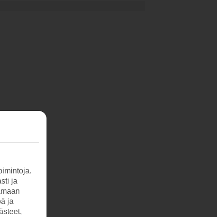
imintoja.
sti ja
tamaan
öä ja
ästeet,