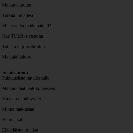
Matkavakuutus
Turvaa lomallesi
Miksi valita matkapaketti?
Hae TUI.fi -sivustolta
Tutustu tarjousehtoihin
Matkalahjakortti
Inspiraatiota
Pakkauslista rantalomalle
Matkarattaat lentokoneeseen
Kreetan nähtävyydet
Minne matkustaa
Häämatkat
Eläkeläisten matkat