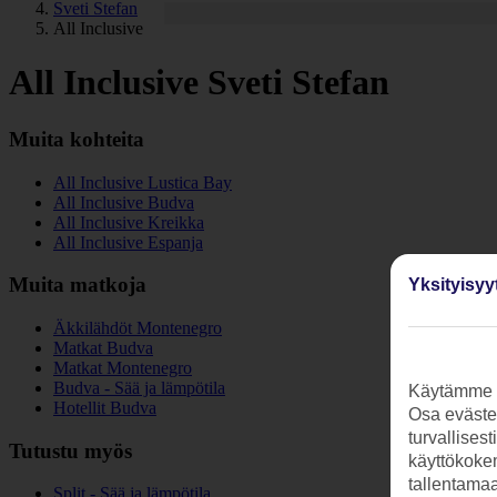
Sveti Stefan
All Inclusive
All Inclusive Sveti Stefan
Muita kohteita
All Inclusive Lustica Bay
All Inclusive Budva
All Inclusive Kreikka
All Inclusive Espanja
Muita matkoja
Yksityisyy
Äkkilähdöt Montenegro
Matkat Budva
Matkat Montenegro
Budva - Sää ja lämpötila
Käytämme s
Hotellit Budva
Osa evästei
turvallises
Tutustu myös
käyttökokem
tallentamaan
Split - Sää ja lämpötila