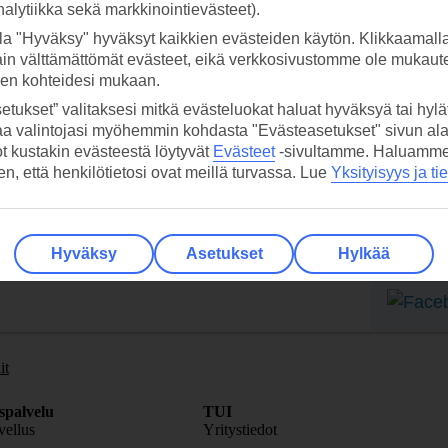
analytiikka sekä markkinointievästeet).
la "Hyväksy" hyväksyt kaikkien evästeiden käytön. Klikkaamall
ain välttämättömät evästeet, eikä verkkosivustomme ole mukaute
sen kohteidesi mukaan.
etukset” valitaksesi mitkä evästeluokat haluat hyväksyä tai hylät
 TUI-sovellus nyt!
Vastaa
aa valintojasi myöhemmin kohdasta "Evästeasetukset" sivun ala
tietoj
ot kustakin evästeestä löytyvät
Evästeet
-sivultamme.
Haluamme, 
Lataa sovellus kätevästi lukemalla
hen, että henkilötietosi ovat meillä turvassa. Lue
Yksityisyys ja ti
QR-koodi puhelimesi kameralla.
Ti
Seuraa
Hyväksy
Asetukset
Hylkää
media
it
spalvelu
TUI
ellus
Yritystiedot