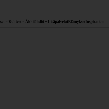
set
Kohteet
Äkkilähdöt
Lisäpalvelut
Elämykset
Inspiration