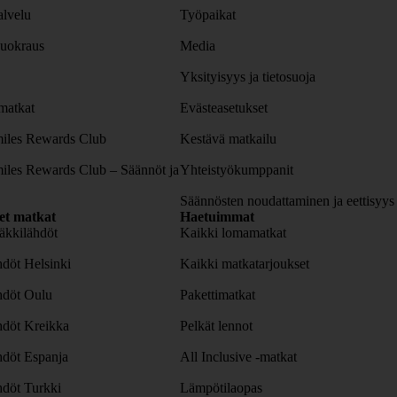
lvelu
Työpaikat
uokraus
Media
Yksityisyys ja tietosuoja
atkat
Evästeasetukset
iles Rewards Club
Kestävä matkailu
iles Rewards Club – Säännöt ja
Yhteistyökumppanit
Säännösten noudattaminen ja eettisyys
set matkat
Haetuimmat
äkkilähdöt
Kaikki lomamatkat
döt Helsinki
Kaikki matkatarjoukset
hdöt Oulu
Pakettimatkat
hdöt Kreikka
Pelkät lennot
hdöt Espanja
All Inclusive -matkat
döt Turkki
Lämpötilaopas