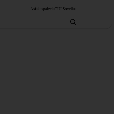
Asiakaspalvelu
TUI Sovellus